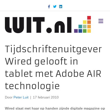
F
T
L
a
w
i
c
i
n
e
t
k
b
t
e
M
o
e
d
E
o
r
i
N
k
n
U
Tijdschriftenuitgever
Wired gelooft in
tablet met Adobe AIR
technologie
Door
Peter Luit
|
17 februari 2010
Wired slaat met haar op handen zijnde digitale magazine op