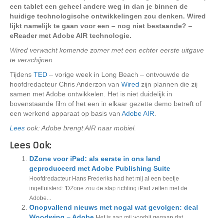
een tablet een geheel andere weg in dan je binnen de
huidige technologische ontwikkelingen zou denken. Wired
lijkt namelijk te gaan voor een – nog niet bestaande? –
eReader met Adobe AIR technologie.
Wired verwacht komende zomer met een echter eerste uitgave
te verschijnen
Tijdens
TED
– vorige week in Long Beach – ontvouwde de
hoofdredacteur Chris Anderzon van
Wired
zijn plannen die zij
samen met Adobe ontwikkelen. Het is niet duidelijk in
bovenstaande film of het een in elkaar gezette demo betreft of
een werkend apparaat op basis van
Adobe AIR
.
Lees
ook: Adobe brengt AIR naar mobiel.
Lees Ook:
DZone voor iPad: als eerste in ons land
geproduceerd met Adobe Publishing Suite
Hoofdredacteur Hans Frederiks had het mij al een beetje
ingefluisterd: 'DZone zou de stap richting iPad zetten met de
Adobe...
Onopvallend nieuws met nogal wat gevolgen: deal
Woodwing – Adobe
Het is aan mij voorbij gegaan dat