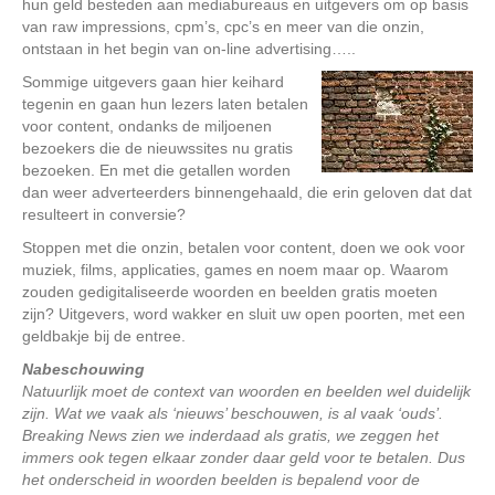
hun geld besteden aan mediabureaus en uitgevers om op basis
van raw impressions, cpm’s, cpc’s en meer van die onzin,
ontstaan in het begin van on-line advertising…..
Sommige uitgevers gaan hier keihard
tegenin en gaan hun lezers laten betalen
voor content, ondanks de miljoenen
bezoekers die de nieuwssites nu gratis
bezoeken. En met die getallen worden
dan weer adverteerders binnengehaald, die erin geloven dat dat
resulteert in conversie?
Stoppen met die onzin, betalen voor content, doen we ook voor
muziek, films, applicaties, games en noem maar op. Waarom
zouden gedigitaliseerde woorden en beelden gratis moeten
zijn? Uitgevers, word wakker en sluit uw open poorten, met een
geldbakje bij de entree.
Nabeschouwing
Natuurlijk moet de context van woorden en beelden wel duidelijk
zijn. Wat we vaak als ‘nieuws’ beschouwen, is al vaak ‘ouds’.
Breaking News zien we inderdaad als gratis, we zeggen het
immers ook tegen elkaar zonder daar geld voor te betalen. Dus
het onderscheid in woorden beelden is bepalend voor de