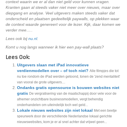
context waarin we er al dan niet geld voor kunnen vragen.
Kranten gaan al steeds vaker niet meer over nieuws, maar over
diepgang en analyse. Veel uitgevers maken steeds vaker dat
onderscheid en plaatsen gedeeltelijk paywalls, op plekken waar
de context waarde genereert voor de lezer. Kijk, daar komen we
verder mee…..
Lees ook bij
nu.nl
.
Komt u nog langs wanneer ik hier een pay-wall plaats?
Lees Ook:
Uitgevers slaan met iPad innovatieve
verdienmodellen over – of toch niet?
Alle filmpjes die tot
nu toe rondom de iPad werden getoond, tonen de 'zend mentaliteit'
van vooral de grote uitgevers....
Ondanks gratis opensource is bouwen websites niet
gratis
De vergratisering van de maatschappij door vele voor de
afnemer onzichtbare businessmodellen, vergt behendig
onderhandelen om uiteindelijk toch wel geld...
Lokale nieuws websites zijn niet lokaal
Met een beetje
speurwerk door de verschillende Nederlandse lokaal gerichte
nieuwswebsites, kom je er al snel achter dat vrijwel geen...