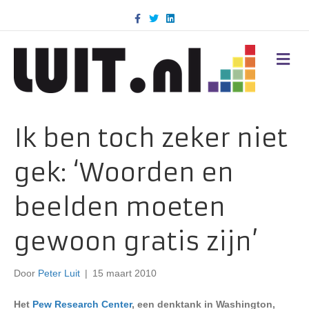
F
T
L
a
w
i
c
i
n
e
t
k
b
t
e
M
o
e
d
E
o
r
i
N
k
n
U
Ik ben toch zeker niet
gek: ‘Woorden en
beelden moeten
gewoon gratis zijn’
Door
Peter Luit
|
15 maart 2010
Het
Pew Research Center
, een denktank in Washington,