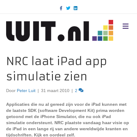
F
T
L
a
w
i
c
i
n
e
t
k
b
t
e
M
o
e
d
E
o
r
i
N
k
n
U
NRC laat iPad app
simulatie zien
Door
Peter Luit
|
31 maart 2010
|
2
Applicaties die nu al gereed zijn voor de iPad kunnen met
de laatste SDK (software Development Kit) prima worden
getoond met de iPhone Simulator, die nu ook iPad
simulatie ondersteunt. NRC plaatste vandaag haar visie op
de iPad in een lange rij van andere wereldwijde kranten en
tijdschriften. Kijk en oordeel zelf.