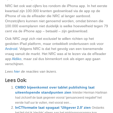
NRC liet ook wat cijfers los rondom de iPhona app. In het eerste
kwartaal zijn 100.000 kranten gedownload via de app op de
iPhone of via de eReader die NRC al langer aanbood.
Omzetcijfers kunnen niet genoemd worden, omdat binnen die
100.000 exemplaren niet duidelijk is welke hoeveelheid tegen 79
cent via de iPhone app – betaald – zijn gedownload.
Ook NRC zegt zich niet exclusief te willen richten op het
gesloten iPad platform, maar ontwikkelt ondertussen ook voor
Android
. Volgens NRC is dat het gevolg van een toenemende
vraag vanuit de markt. Het NRC was al te lezen via de eReader
app
Aldiko
, maar zal dus binnenkort ook als eigen app gaan
verschijnen.
Lees
hier
de reacties van lezers.
Lees Ook:
CMBO bijeenkomst over tablet publishing laat
uiteenlopende standpunten zien
Inleider Herman Hartman
had zichzelf de taak gegeven vooral 'genuanceerd negatief' het
eerste half uur te vullen, met vooral een...
InCTformatie laat spagaat ‘Uitgever 2.0’ zien
Ondanks
het feit dat ik 'slechts' alleen aan het middagprogramma kon