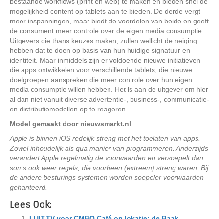
bestaande workflows (print en web) te maken en bieden snel de
mogelijkheid content op tablets aan te bieden. De derde vergt
meer inspanningen, maar biedt de voordelen van beide en geeft
de consument meer controle over de eigen media consumptie.
Uitgevers die thans keuzes maken, zullen wellicht de neiging
hebben dat te doen op basis van hun huidige signatuur en
identiteit. Maar inmiddels zijn er voldoende nieuwe initiatieven
die apps ontwikkelen voor verschillende tablets, die nieuwe
doelgroepen aanspreken die meer controle over hun eigen
media consumptie willen hebben. Het is aan de uitgever om hier
al dan niet vanuit diverse advertentie-, business-, communicatie-
en distributiemodellen op te reageren.
Model gemaakt door nieuwsmarkt.nl
Apple is binnen iOS redelijk streng met het toelaten van apps.
Zowel inhoudelijk als qua manier van programmeren. Anderzijds
verandert Apple regelmatig de voorwaarden en versoepelt dan
soms ook weer regels, die voorheen (extreem) streng waren. Bij
de andere besturings systemen worden soepeler voorwaarden
gehanteerd.
Lees Ook:
LUIT.TV voor CMBO Café op lokatie: de Baak