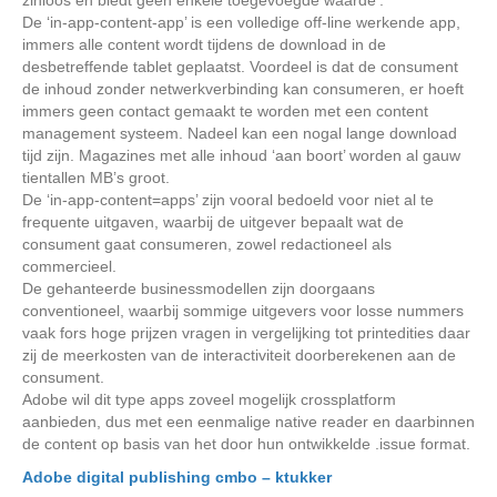
zinloos en biedt geen enkele toegevoegde waarde’.
De ‘in-app-content-app’ is een volledige off-line werkende app,
immers alle content wordt tijdens de download in de
desbetreffende tablet geplaatst. Voordeel is dat de consument
de inhoud zonder netwerkverbinding kan consumeren, er hoeft
immers geen contact gemaakt te worden met een content
management systeem. Nadeel kan een nogal lange download
tijd zijn. Magazines met alle inhoud ‘aan boort’ worden al gauw
tientallen MB’s groot.
De ‘in-app-content=apps’ zijn vooral bedoeld voor niet al te
frequente uitgaven, waarbij de uitgever bepaalt wat de
consument gaat consumeren, zowel redactioneel als
commercieel.
De gehanteerde businessmodellen zijn doorgaans
conventioneel, waarbij sommige uitgevers voor losse nummers
vaak fors hoge prijzen vragen in vergelijking tot printedities daar
zij de meerkosten van de interactiviteit doorberekenen aan de
consument.
Adobe wil dit type apps zoveel mogelijk crossplatform
aanbieden, dus met een eenmalige native reader en daarbinnen
de content op basis van het door hun ontwikkelde .issue format.
Adobe digital publishing cmbo – ktukker