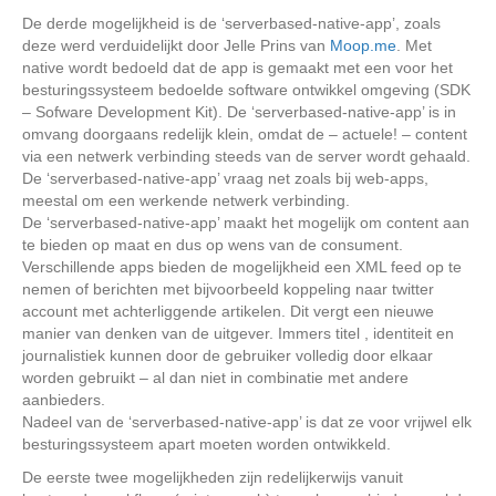
De derde mogelijkheid is de ‘serverbased-native-app’, zoals
deze werd verduidelijkt door Jelle Prins van
Moop.me
. Met
native wordt bedoeld dat de app is gemaakt met een voor het
besturingssysteem bedoelde software ontwikkel omgeving (SDK
– Sofware Development Kit). De ‘serverbased-native-app’ is in
omvang doorgaans redelijk klein, omdat de – actuele! – content
via een netwerk verbinding steeds van de server wordt gehaald.
De ‘serverbased-native-app’ vraag net zoals bij web-apps,
meestal om een werkende netwerk verbinding.
De ‘serverbased-native-app’ maakt het mogelijk om content aan
te bieden op maat en dus op wens van de consument.
Verschillende apps bieden de mogelijkheid een XML feed op te
nemen of berichten met bijvoorbeeld koppeling naar twitter
account met achterliggende artikelen. Dit vergt een nieuwe
manier van denken van de uitgever. Immers titel , identiteit en
journalistiek kunnen door de gebruiker volledig door elkaar
worden gebruikt – al dan niet in combinatie met andere
aanbieders.
Nadeel van de ‘serverbased-native-app’ is dat ze voor vrijwel elk
besturingssysteem apart moeten worden ontwikkeld.
De eerste twee mogelijkheden zijn redelijkerwijs vanuit