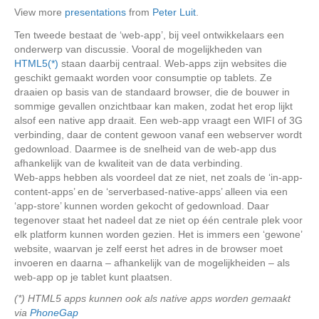
View more
presentations
from
Peter Luit
.
Ten tweede bestaat de ‘web-app’, bij veel ontwikkelaars een
onderwerp van discussie. Vooral de mogelijkheden van
HTML5(*)
staan daarbij centraal. Web-apps zijn websites die
geschikt gemaakt worden voor consumptie op tablets. Ze
draaien op basis van de standaard browser, die de bouwer in
sommige gevallen onzichtbaar kan maken, zodat het erop lijkt
alsof een native app draait. Een web-app vraagt een WIFI of 3G
verbinding, daar de content gewoon vanaf een webserver wordt
gedownload. Daarmee is de snelheid van de web-app dus
afhankelijk van de kwaliteit van de data verbinding.
Web-apps hebben als voordeel dat ze niet, net zoals de ‘in-app-
content-apps’ en de ‘serverbased-native-apps’ alleen via een
‘app-store’ kunnen worden gekocht of gedownload. Daar
tegenover staat het nadeel dat ze niet op één centrale plek voor
elk platform kunnen worden gezien. Het is immers een ‘gewone’
website, waarvan je zelf eerst het adres in de browser moet
invoeren en daarna – afhankelijk van de mogelijkheiden – als
web-app op je tablet kunt plaatsen.
(*) HTML5 apps kunnen ook als native apps worden gemaakt
via
PhoneGap