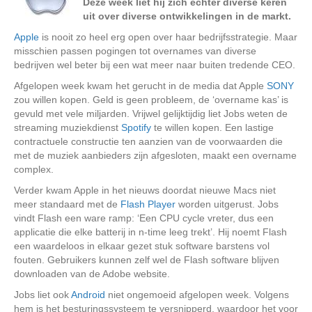
Deze week liet hij zich echter diverse keren
uit over diverse ontwikkelingen in de markt.
Apple
is nooit zo heel erg open over haar bedrijfsstrategie. Maar
misschien passen pogingen tot overnames van diverse
bedrijven wel beter bij een wat meer naar buiten tredende CEO.
Afgelopen week kwam het gerucht in de media dat Apple
SONY
zou willen kopen. Geld is geen probleem, de ‘overname kas’ is
gevuld met vele miljarden. Vrijwel gelijktijdig liet Jobs weten de
streaming muziekdienst
Spotify
te willen kopen. Een lastige
contractuele constructie ten aanzien van de voorwaarden die
met de muziek aanbieders zijn afgesloten, maakt een overname
complex.
Verder kwam Apple in het nieuws doordat nieuwe Macs niet
meer standaard met de
Flash Player
worden uitgerust. Jobs
vindt Flash een ware ramp: ‘Een CPU cycle vreter, dus een
applicatie die elke batterij in n-time leeg trekt’. Hij noemt Flash
een waardeloos in elkaar gezet stuk software barstens vol
fouten. Gebruikers kunnen zelf wel de Flash software blijven
downloaden van de Adobe website.
Jobs liet ook
Android
niet ongemoeid afgelopen week. Volgens
hem is het besturingssysteem te versnipperd, waardoor het voor