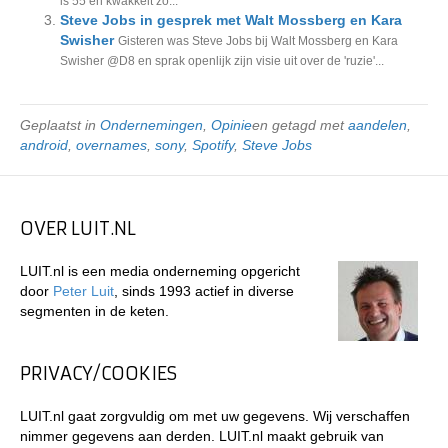
is 55 en kwakkelt zo...
Steve Jobs in gesprek met Walt Mossberg en Kara
Swisher
Gisteren was Steve Jobs bij Walt Mossberg en Kara
Swisher @D8 en sprak openlijk zijn visie uit over de 'ruzie'...
Geplaatst in
Ondernemingen
,
Opinie
en getagd met
aandelen
,
android
,
overnames
,
sony
,
Spotify
,
Steve Jobs
OVER LUIT.NL
LUIT.nl is een media onderneming opgericht
door
Peter Luit
, sinds 1993 actief in diverse
segmenten in de keten.
PRIVACY/COOKIES
LUIT.nl gaat zorgvuldig om met uw gegevens. Wij verschaffen
nimmer gegevens aan derden. LUIT.nl maakt gebruik van