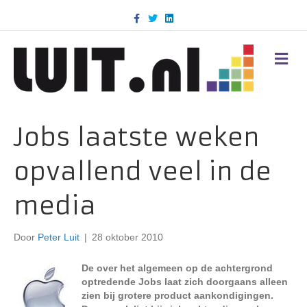
F
T
L
a
w
i
c
i
n
e
t
k
b
t
e
M
o
e
d
E
o
r
i
N
k
n
U
Jobs laatste weken
opvallend veel in de
media
Door
Peter Luit
|
28 oktober 2010
De over het algemeen op de achtergrond
optredende Jobs laat zich doorgaans alleen
zien bij grotere product aankondigingen.