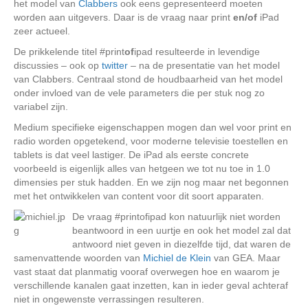
het model van
Clabbers
ook eens gepresenteerd moeten
worden aan uitgevers. Daar is de vraag naar print
en/of
iPad
zeer actueel.
De prikkelende titel #print
of
ipad resulteerde in levendige
discussies – ook op
twitter
– na de presentatie van het model
van Clabbers. Centraal stond de houdbaarheid van het model
onder invloed van de vele parameters die per stuk nog zo
variabel zijn.
Medium specifieke eigenschappen mogen dan wel voor print en
radio worden opgetekend, voor moderne televisie toestellen en
tablets is dat veel lastiger. De iPad als eerste concrete
voorbeeld is eigenlijk alles van hetgeen we tot nu toe in 1.0
dimensies per stuk hadden. En we zijn nog maar net begonnen
met het ontwikkelen van content voor dit soort apparaten.
De vraag #printofipad kon natuurlijk niet worden
beantwoord in een uurtje en ook het model zal dat
antwoord niet geven in diezelfde tijd, dat waren de
samenvattende woorden van
Michiel de Klein
van GEA. Maar
vast staat dat planmatig vooraf overwegen hoe en waarom je
verschillende kanalen gaat inzetten, kan in ieder geval achteraf
niet in ongewenste verrassingen resulteren.