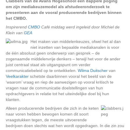
Clabbers van de Avans Hogeschool een dappere poging
om zijn mediakeuzemodel als afstudeeronderzoek te
presenteren aan de vooral producerende bedrijven binnen
het CMBO.
Inspirerend
CMBO
Café middag werd ingeleid door Michiel de
Klein van
GEA
Het maken van middelenkeuzes, ofwel het al dan
niet inzetten van bepaalde mediakanalen is voor
de één absoluut geen onderwerp van gesprek – de
zogenaamde middelenvrije denkers – terwijl het voor de ander
juist centraal staat als uitgangspunt om verder
communicatiebeleid op te ontwikkelen.
Wilma Duitscher
van
Veelkarakter
schetste daarbinnen vooral het beeld van de
‘waarom’ vraag en riep de aanwezigen op vooral kritisch te
vragen naar de communicatie doelstellingen van hun
opdrachtgevers in relatie tot het uiteindelijke doel bij hun
klanten.
Alleen producerende bedrijven die zich in de keten
naar voren hebben bewogen komen dit soort
vraagstukken tegen, de meeste uitvoerende
bedrijven doen slechts wat hen wordt opgedragen. In die zin zou