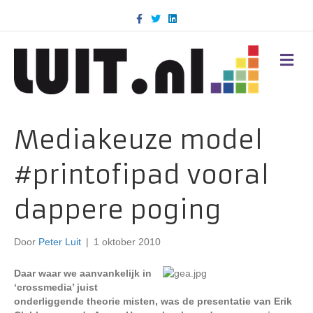
F
T
L
a
w
i
c
i
n
e
t
k
b
t
e
M
o
e
d
E
o
r
i
N
k
n
U
Mediakeuze model
#printofipad vooral
dappere poging
Door
Peter Luit
|
1 oktober 2010
Daar waar we aanvankelijk in
‘crossmedia’ juist
onderliggende theorie misten, was de presentatie van Erik