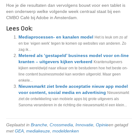
Hoe je die resultaten dan vervolgens bouwt voor een tablet is
een onderwerp welke volgende week centraal staat bij een
CMBO Café bij Adobe in Amsterdam.
Lees Ook:
Mediaprocessen- en kanalen model
Het is leuk om zo af
en toe ‘eigen werk’ tegen te komen op websites van anderen. Zo
zag ik...
Metered als ‘gestapeld’ business model voor on-line
kranten – uitgevers kijken verkeerd
Krantenuitgevers
kijken wereldwijd naar elkaar om te bestuderen hoe het beste on-
line content businessmodel kan worden uitgerold. Maar geen
enkele...
Nieuwsmarkt ziet brede acceptatie nieuw app model
voor content, social media en advertising
Nieuwsmarkt
ziet de ontwikkeling van mobiele apps bij grote uitgevers als
Sanoma veranderen in de richting die nieuwsmarkt.nl een klein...
Geplaatst in
Branche
,
Crossmedia
,
Innovatie
,
Opinie
en getagd
met
GEA
,
mediakeuze
,
modeldenken