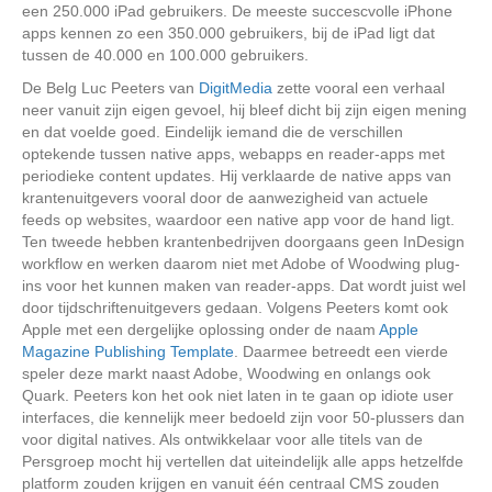
een 250.000 iPad gebruikers. De meeste succescvolle iPhone
apps kennen zo een 350.000 gebruikers, bij de iPad ligt dat
tussen de 40.000 en 100.000 gebruikers.
De Belg Luc Peeters van
DigitMedia
zette vooral een verhaal
neer vanuit zijn eigen gevoel, hij bleef dicht bij zijn eigen mening
en dat voelde goed. Eindelijk iemand die de verschillen
optekende tussen native apps, webapps en reader-apps met
periodieke content updates. Hij verklaarde de native apps van
krantenuitgevers vooral door de aanwezigheid van actuele
feeds op websites, waardoor een native app voor de hand ligt.
Ten tweede hebben krantenbedrijven doorgaans geen InDesign
workflow en werken daarom niet met Adobe of Woodwing plug-
ins voor het kunnen maken van reader-apps. Dat wordt juist wel
door tijdschriftenuitgevers gedaan. Volgens Peeters komt ook
Apple met een dergelijke oplossing onder de naam
Apple
Magazine Publishing Template
. Daarmee betreedt een vierde
speler deze markt naast Adobe, Woodwing en onlangs ook
Quark. Peeters kon het ook niet laten in te gaan op idiote user
interfaces, die kennelijk meer bedoeld zijn voor 50-plussers dan
voor digital natives. Als ontwikkelaar voor alle titels van de
Persgroep mocht hij vertellen dat uiteindelijk alle apps hetzelfde
platform zouden krijgen en vanuit één centraal CMS zouden