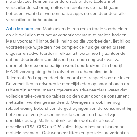
maar dat zou kunnen veranderen als andere tablets met
verschillende schermgroottes en resoluties de markt gaan
betreden, want dan worden native apps op den duur door alle
verschillen onbeheersbaar.
Ashu Mathura
van Mads tekende een reeks fraaie voorbeelden
op die wel alles met het advertentiesegment te maken hadden.
Maar voordat hij inhoudelijk inging op die voorbeelden, liet hij op
voortreffelijke wijze zien hoe complex de huidige keten tussen
uitgever en adverteerder in elkaar zit, waarmee hij aantoonde
dat het doorbreken van dit soort patronen nog wel even zal
duren of door externe partijen wordt doorbroken. Zijn bedrijf
MADS verzorgt de gehele advertentie afhandeling in de
Telegraaf iPad app en doet dat vooral met respect voor de lezer.
De verschillen in advertentie mogelijkheden op smartphones en
tablets zijn enorm, maar uitgevers en adverteerders weten dat
volledige take-overs op tablets op den duur door de consument
niet zullen worden gewaardeerd. Overigens is ook hier nog
relatief weinig bekend van de gedragingen van de consument bij
het zien van verrijkte commerciële content en haar of zijn
doorklik gedrag. Mathura denkt echter wel dat de ‘oude’
modellen CPM, CPC en CPA zullen blijven bestaan binnen het
mobiele segment. Ook wanneer filters en profielen advertenties