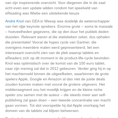
van zijn inspirerende overzicht. Voor diegenen die in de zaal
echt even een update wilden rondom het speelveld van
eReading was Wiebe een uitstekende keuze.
André Knol
van GEA in Weesp was duidelijk de wetenschapper
van het rijtje keynote sprekers. Enorme grote – soms te massale
– hoeveelheden gegevens, die op den duur het publiek deden
duizelen. Relevant waren al die statistieken zeker, dus ophalen
die presentatie! Vooral de hypes cycle van Gartner, die
overigens meerdere malen werd gepresenteerd, liet een
interessant overzicht zien van de plek waarop tablets en
eReaders zich op dit moment in de product-life-cycle bevinden.
Knol was optimistisch over de komst van de 100 euro tablet,
naar zijn mening zal dat in 2012 gebeuren. Verder ging hij in op
het machtenveld binnen de uitgeefketen, waarbinnen de grote
spelers Apple, Google en Amazon al dan niet de juiste deals
zouden kunnen maken met vooral de grotere uitgevers. Het
middensegment zou het moeilijk krijgen en de kleine niche
speler zou samen met de auteur – die steeds meer aan self-
publishing zal gaan doen – een tweede concentratie van macht
gaan vormen. Tot slot voorspelde hij dat Apple voorlopig het
domein van de tablets zal blijven beheersen.