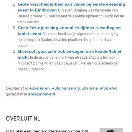
Grote verscheidenheid aan visies bij eerste e-reading
event in Eindhoven
Uitgever Jakajima was bij monde van
Pieter Hermans blij verrast met de enorme opkomst bij deze eerste
editie van het...
Geen één oplossing voor alles tijdens e-reading en
tablet event
De mens heeft in zijn algemeenheid de neiging
oplossingen in kaders te willen plaatsen die bij hem of haar
passen....
Microsoft gaat zich ook bewegen op eReader/tablet
markt
In de al overvolle markt van eReaders/tablets lijkt ook
Microsoft zich te willen gaan bewegen. Met een dualscreen-pen
based uitvoering...
Geplaatst in
Adverteren
,
Automatisering
,
Branche
,
Mobiel
en
getagd met
ereadingevent
OVER LUIT.NL
LUIT.nl is een media onderneming opgericht