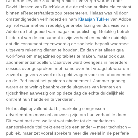
De derde keynote zou oorspronkelijk verzorgd worden door
David Linssen van DutchView, die de rol van audivisuele content
binnen eReaders/tablets zou presenteren. Helaas was hij door
omstandigheden verhinderd en nam
Klaasjan Tukker
van Adobe
zijn rol waar met een redelijk generieke lezing en dus visie van
Adobe op het gebied van magazine publishing. Gelukkig betrok
hij de rol van de consument in zijn verhaal en maakte duidelijk
dat die consument tegenwoordig de snelheid bepaalt waarmee
uitgevers rekening dienen te houden. En dan niet alleen qua
workflows om magazines op tablets te maken, maar ook qua
abonnementsmodellen. Daarover werd overigens in meerdere
sessies over gesproken, met name over het vraagstuk waarom
zoveel uitgevers zoveel extra geld vragen voor een abonnement
op de iPad naast het papieren abonnement. Jammer genoeg
waren er te weinig baanbrekende uitgevers van kranten en
tijdschriften aanwezig om op deze dag de echte duidelijkheid
omtrent hun handelen te verklaren.
Het is altijd opvallend dat bij marketing congressen
adverteerders massaal aanwezig zijn om hun verhaal te doen.
Dit event met een wellicht wat minder tot de marketeers
aansprekende titel trekt enerzijds een ander – meer technisch –
publiek, maar zet vooral sprekers neer die veelal in de periferie