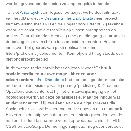
worden gevoed om de kosten zo laag mogelijk te houden.
Tot slot
Anke Eyck
van Hogeschool Zuyd, welke deel uitmaakt
van het 3D project –
Designing The Daily Digital
, een project in
samenwerking met TNO en de Hogeschool Utrecht. Zij tekende
vooral de consumptieverschillen op tussen smartphones en
tablets. Daarbij stonden breaking news en diepgang centraal als
de belangrijkste verschillen tussen beide apparaten. Helaas
niets over het gebruik van push notifications en/of
filters/profielen bij consumenten. Kennelijk is dit nog steeds een
niet onderzocht gebied.
In de tweede reeks parallelsessies koos ik voor
‘Gebruik
sociale media en nieuwe mogelijkheden voor
adverteerders’
.
Jan Dheedene
had een heel goede presentatie
met een helder visie op wat hij nu nog ‘publishing 0.2’ noemde.
Opvallend was echter dat hij niet of nauwelijks inging op het
hoofdonderwerp van deze parallelsessie. Maar de inhoud was
er niet minder om. Hij was één van de weinige sprekers die
Apple achter zich wilde laten met native apps en dito monopolie.
Hij zei zelfs dat uitgevers daarmee een strategische fout zouden
maken. Hij doelde daarmee vooral op webapps vanuit HTML5,
CSS3 en JavaScript. De meningen zijn daar nog over verdeeld,