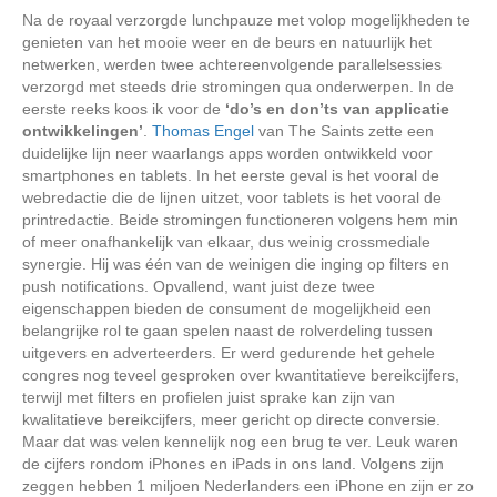
Na de royaal verzorgde lunchpauze met volop mogelijkheden te
genieten van het mooie weer en de beurs en natuurlijk het
netwerken, werden twee achtereenvolgende parallelsessies
verzorgd met steeds drie stromingen qua onderwerpen. In de
eerste reeks koos ik voor de
‘do’s en don’ts van applicatie
ontwikkelingen’
.
Thomas Engel
van The Saints zette een
duidelijke lijn neer waarlangs apps worden ontwikkeld voor
smartphones en tablets. In het eerste geval is het vooral de
webredactie die de lijnen uitzet, voor tablets is het vooral de
printredactie. Beide stromingen functioneren volgens hem min
of meer onafhankelijk van elkaar, dus weinig crossmediale
synergie. Hij was één van de weinigen die inging op filters en
push notifications. Opvallend, want juist deze twee
eigenschappen bieden de consument de mogelijkheid een
belangrijke rol te gaan spelen naast de rolverdeling tussen
uitgevers en adverteerders. Er werd gedurende het gehele
congres nog teveel gesproken over kwantitatieve bereikcijfers,
terwijl met filters en profielen juist sprake kan zijn van
kwalitatieve bereikcijfers, meer gericht op directe conversie.
Maar dat was velen kennelijk nog een brug te ver. Leuk waren
de cijfers rondom iPhones en iPads in ons land. Volgens zijn
zeggen hebben 1 miljoen Nederlanders een iPhone en zijn er zo