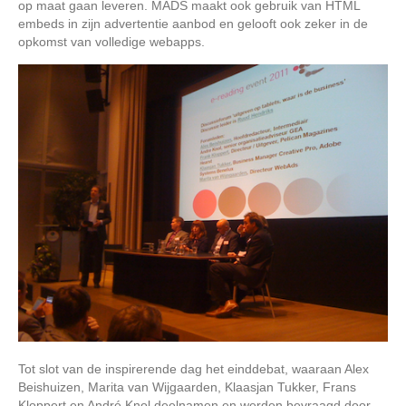
op maat gaan leveren. MADS maakt ook gebruik van HTML
embeds in zijn advertentie aanbod en gelooft ook zeker in de
opkomst van volledige webapps.
Tot slot van de inspirerende dag het einddebat, waaraan Alex
Beishuizen, Marita van Wijgaarden, Klaasjan Tukker, Frans
Kloppert en André Knol deelnamen en werden bevraagd door