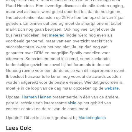
Ruud Hendriks. Een levendige discussie die alle kanten opging,
maar wel als basis werd geleid door het feit dat de huidige on-
line advertentie inkomsten op 25% zitten ten opzichte van 2 jaar
geleden. En binnen dat bedrag moet de smartphone en tablet
markt zich nog gaan bewijzen. Ook nog veel twijfel over de
businessmodellen, het
metered
model werd nog even als
voorbeeld genoemd, maar van een overzicht met kritisch
succesfactoren kwam het nog niet. Ja, en dan nog wat
gesputter over DRM en mogelijke Spotify modellen voor
uitgevers. Soms instemmend knikkend, soms zoekende
bedenkelijke gezichten zowel bij het forum als in de zaal.
Genoeg ruimte voor een derde editie van dit inspirerende event.
Ik besloot huiswaarts te keren nog voordat de awards zouden
worden uitgereikt voor de beste eReader. Wie dat geworden is,
moet je in de loop van de dag maar opzoeken op de
website
.
Update:
Hermen Heinen
presenteerde in één van de andere
parallel sessies een interessante
visie
op het gebied van
content-context en de rol van de consument.
Update2: Dit artikel is ook geplaatst bij
Marketingfacts
Lees Ook: