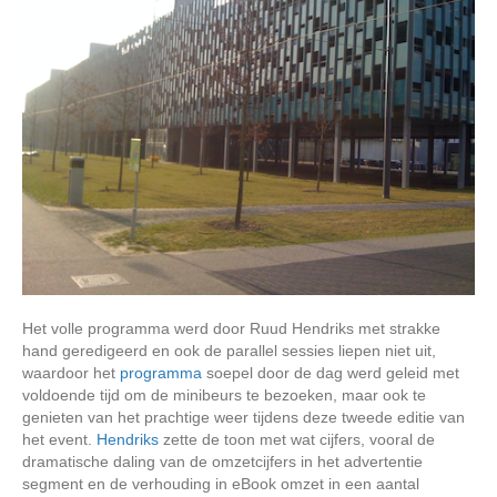
Het volle programma werd door Ruud Hendriks met strakke
hand geredigeerd en ook de parallel sessies liepen niet uit,
waardoor het
programma
soepel door de dag werd geleid met
voldoende tijd om de minibeurs te bezoeken, maar ook te
genieten van het prachtige weer tijdens deze tweede editie van
het event.
Hendriks
zette de toon met wat cijfers, vooral de
dramatische daling van de omzetcijfers in het advertentie
segment en de verhouding in eBook omzet in een aantal