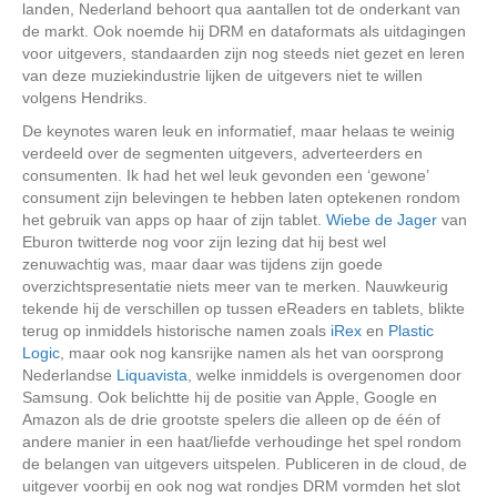
landen, Nederland behoort qua aantallen tot de onderkant van
de markt. Ook noemde hij DRM en dataformats als uitdagingen
voor uitgevers, standaarden zijn nog steeds niet gezet en leren
van deze muziekindustrie lijken de uitgevers niet te willen
volgens Hendriks.
De keynotes waren leuk en informatief, maar helaas te weinig
verdeeld over de segmenten uitgevers, adverteerders en
consumenten. Ik had het wel leuk gevonden een ‘gewone’
consument zijn belevingen te hebben laten optekenen rondom
het gebruik van apps op haar of zijn tablet.
Wiebe de Jager
van
Eburon twitterde nog voor zijn lezing dat hij best wel
zenuwachtig was, maar daar was tijdens zijn goede
overzichtspresentatie niets meer van te merken. Nauwkeurig
tekende hij de verschillen op tussen eReaders en tablets, blikte
terug op inmiddels historische namen zoals
iRex
en
Plastic
Logic
, maar ook nog kansrijke namen als het van oorsprong
Nederlandse
Liquavista
, welke inmiddels is overgenomen door
Samsung. Ook belichtte hij de positie van Apple, Google en
Amazon als de drie grootste spelers die alleen op de één of
andere manier in een haat/liefde verhoudinge het spel rondom
de belangen van uitgevers uitspelen. Publiceren in de cloud, de
uitgever voorbij en ook nog wat rondjes DRM vormden het slot