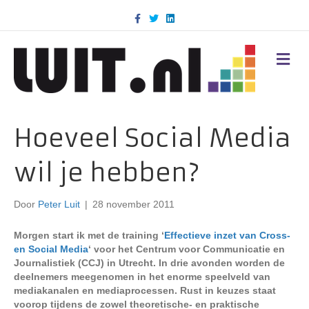
F
T
L
a
w
i
c
i
n
e
t
k
b
t
e
M
o
e
d
E
o
r
i
N
k
n
U
Hoeveel Social Media
wil je hebben?
Door
Peter Luit
|
28 november 2011
Morgen start ik met de training ‘
Effectieve inzet van Cross-
en Social Media
‘ voor het Centrum voor Communicatie en
Journalistiek (CCJ) in Utrecht. In drie avonden worden de
deelnemers meegenomen in het enorme speelveld van
mediakanalen en mediaprocessen. Rust in keuzes staat
voorop tijdens de zowel theoretische- en praktische