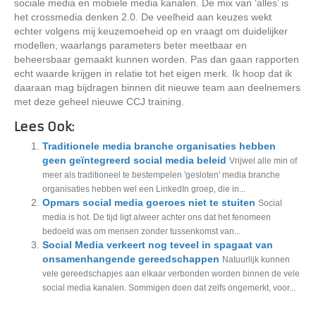
sociale media en mobiele media kanalen. De mix van ‘alles’ is
het crossmedia denken 2.0. De veelheid aan keuzes wekt
echter volgens mij keuzemoeheid op en vraagt om duidelijker
modellen, waarlangs parameters beter meetbaar en
beheersbaar gemaakt kunnen worden. Pas dan gaan rapporten
echt waarde krijgen in relatie tot het eigen merk. Ik hoop dat ik
daaraan mag bijdragen binnen dit nieuwe team aan deelnemers
met deze geheel nieuwe CCJ training.
Lees Ook:
Traditionele media branche organisaties hebben
geen geïntegreerd social media beleid
Vrijwel alle min of
meer als traditioneel te bestempelen 'gesloten' media branche
organisaties hebben wel een LinkedIn groep, die in...
Opmars social media goeroes niet te stuiten
Social
media is hot. De tijd ligt alweer achter ons dat het fenomeen
bedoeld was om mensen zonder tussenkomst van...
Social Media verkeert nog teveel in spagaat van
onsamenhangende gereedschappen
Natuurlijk kunnen
vele gereedschapjes aan elkaar verbonden worden binnen de vele
social media kanalen. Sommigen doen dat zelfs ongemerkt, voor...