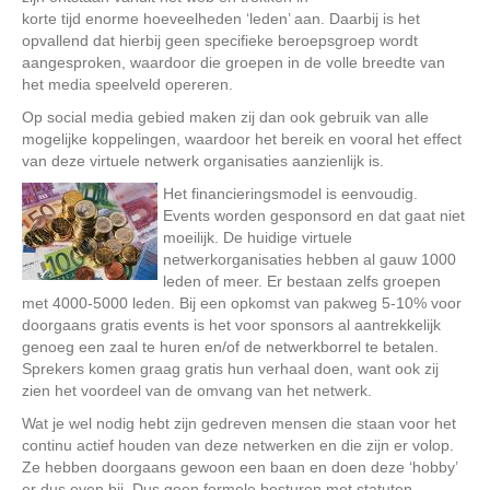
korte tijd enorme hoeveelheden ‘leden’ aan. Daarbij is het
opvallend dat hierbij geen specifieke beroepsgroep wordt
aangesproken, waardoor die groepen in de volle breedte van
het media speelveld opereren.
Op social media gebied maken zij dan ook gebruik van alle
mogelijke koppelingen, waardoor het bereik en vooral het effect
van deze virtuele netwerk organisaties aanzienlijk is.
Het financieringsmodel is eenvoudig.
Events worden gesponsord en dat gaat niet
moeilijk. De huidige virtuele
netwerkorganisaties hebben al gauw 1000
leden of meer. Er bestaan zelfs groepen
met 4000-5000 leden. Bij een opkomst van pakweg 5-10% voor
doorgaans gratis events is het voor sponsors al aantrekkelijk
genoeg een zaal te huren en/of de netwerkborrel te betalen.
Sprekers komen graag gratis hun verhaal doen, want ook zij
zien het voordeel van de omvang van het netwerk.
Wat je wel nodig hebt zijn gedreven mensen die staan voor het
continu actief houden van deze netwerken en die zijn er volop.
Ze hebben doorgaans gewoon een baan en doen deze ‘hobby’
er dus even bij. Dus geen formele besturen met statuten,