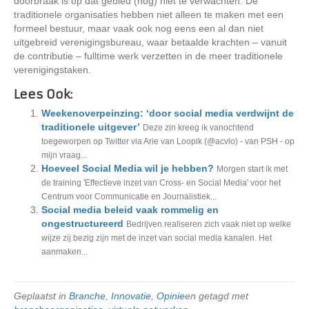
doorbraak is op dat gebied (nog) niet te verwachten. De
traditionele organisaties hebben niet alleen te maken met een
formeel bestuur, maar vaak ook nog eens een al dan niet
uitgebreid verenigingsbureau, waar betaalde krachten – vanuit
de contributie – fulltime werk verzetten in de meer traditionele
verenigingstaken.
Lees Ook:
Weekenoverpeinzing: ‘door social media verdwijnt de
traditionele uitgever’
Deze zin kreeg ik vanochtend
toegeworpen op Twitter via Arie van Loopik (@acvlo) - van PSH - op
mijn vraag...
Hoeveel Social Media wil je hebben?
Morgen start ik met
de training 'Effectieve inzet van Cross- en Social Media' voor het
Centrum voor Communicatie en Journalistiek...
Social media beleid vaak rommelig en
ongestructureerd
Bedrijven realiseren zich vaak niet op welke
wijze zij bezig zijn met de inzet van social media kanalen. Het
aanmaken...
Geplaatst in
Branche
,
Innovatie
,
Opinie
en getagd met