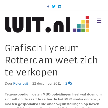
F
T
L
a
w
i
c
i
n
e
t
k
b
t
e
M
o
e
d
E
o
r
i
N
k
n
U
Grafisch Lyceum
Rotterdam weet zich
te verkopen
Door
Peter Luit
|
22 december 2011
|
2
Tegenwoordig moeten MBO opleidingen heel wat doen om
zichzelf op de kaart te zetten. In het MBO media onderwijs
moeten gespecialiseerde onderwijsinstellingen op boxen