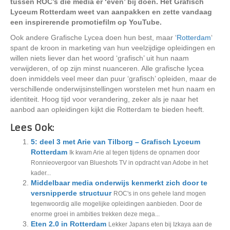
tussen ROC’s die media er ‘even’ bij doen. Het Grafisch
Lyceum Rotterdam weet van aanpakken en zette vandaag
een inspirerende promotiefilm op YouTube.
Ook andere Grafische Lycea doen hun best, maar ‘
Rotterdam
‘
spant de kroon in marketing van hun veelzijdige opleidingen en
willen niets liever dan het woord ‘grafisch’ uit hun naam
verwijderen, of op zijn minst nuanceren. Alle grafische lycea
doen inmiddels veel meer dan puur ‘grafisch’ opleiden, maar de
verschillende onderwijsinstellingen worstelen met hun naam en
identiteit. Hoog tijd voor verandering, zeker als je naar het
aanbod aan opleidingen kijkt die Rotterdam te bieden heeft.
Lees Ook:
5: deel 3 met Arie van Tilborg – Grafisch Lyceum
Rotterdam
Ik kwam Arie al tegen tijdens de opnamen door
Ronnieovergoor van Blueshots TV in opdracht van Adobe in het
kader...
Middelbaar media onderwijs kenmerkt zich door te
versnipperde structuur
ROC's in ons gehele land mogen
tegenwoordig alle mogelijke opleidingen aanbieden. Door de
enorme groei in ambities trekken deze mega...
Eten 2.0 in Rotterdam
Lekker Japans eten bij Izkaya aan de