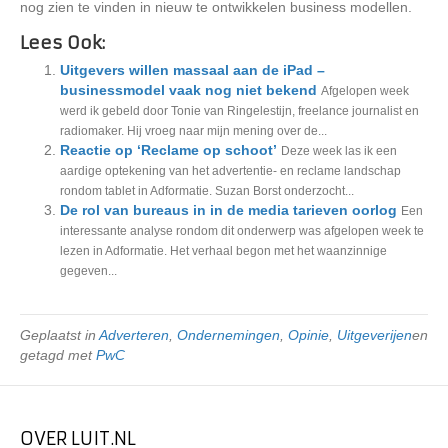
nog zien te vinden in nieuw te ontwikkelen business modellen.
Lees Ook:
Uitgevers willen massaal aan de iPad –
businessmodel vaak nog niet bekend
Afgelopen week
werd ik gebeld door Tonie van Ringelestijn, freelance journalist en
radiomaker. Hij vroeg naar mijn mening over de...
Reactie op ‘Reclame op schoot’
Deze week las ik een
aardige optekening van het advertentie- en reclame landschap
rondom tablet in Adformatie. Suzan Borst onderzocht...
De rol van bureaus in in de media tarieven oorlog
Een
interessante analyse rondom dit onderwerp was afgelopen week te
lezen in Adformatie. Het verhaal begon met het waanzinnige
gegeven...
Geplaatst in
Adverteren
,
Ondernemingen
,
Opinie
,
Uitgeverijen
en
getagd met
PwC
OVER LUIT.NL