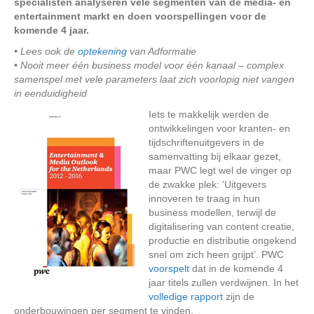
specialisten analyseren vele segmenten van de media- en
entertainment markt en doen voorspellingen voor de
komende 4 jaar.
• Lees ook de
optekening
van Adformatie
• Nooit meer één business model voor één kanaal – complex
samenspel met vele parameters laat zich voorlopig niet vangen
in eenduidigheid
Iets te makkelijk werden de
ontwikkelingen voor kranten- en
tijdschriftenuitgevers in de
samenvatting bij elkaar gezet,
maar PWC legt wel de vinger op
de zwakke plek: ‘Uitgevers
innoveren te traag in hun
business modellen, terwijl de
digitalisering van content creatie,
productie en distributie ongekend
snel om zich heen grijpt’. PWC
voorspelt
dat in de komende 4
jaar titels zullen verdwijnen. In het
volledige rapport
zijn de
onderbouwingen per segment te vinden.