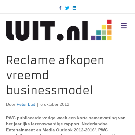
F
T
L
a
w
i
c
i
n
e
t
k
b
t
e
M
o
e
d
E
o
r
i
N
k
n
U
Reclame afkopen
vreemd
businessmodel
Door
Peter Luit
|
6 oktober 2012
PWC publiceerde vorige week een korte samenvatting van
het jaarlijks lezenswaardige rapport ‘Nederlandse
Entertainment en Media Outlook 2012-2016’. PWC