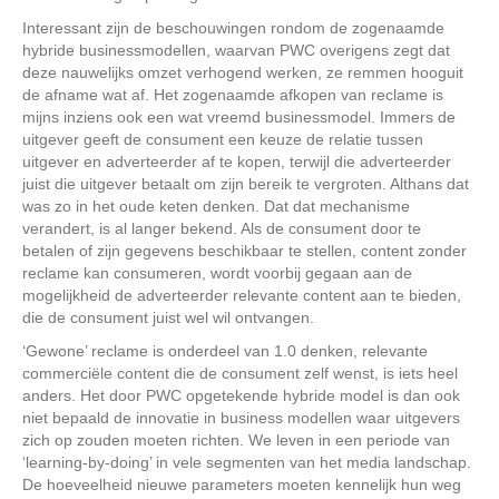
Interessant zijn de beschouwingen rondom de zogenaamde
hybride businessmodellen, waarvan PWC overigens zegt dat
deze nauwelijks omzet verhogend werken, ze remmen hooguit
de afname wat af. Het zogenaamde afkopen van reclame is
mijns inziens ook een wat vreemd businessmodel. Immers de
uitgever geeft de consument een keuze de relatie tussen
uitgever en adverteerder af te kopen, terwijl die adverteerder
juist die uitgever betaalt om zijn bereik te vergroten. Althans dat
was zo in het oude keten denken. Dat dat mechanisme
verandert, is al langer bekend. Als de consument door te
betalen of zijn gegevens beschikbaar te stellen, content zonder
reclame kan consumeren, wordt voorbij gegaan aan de
mogelijkheid de adverteerder relevante content aan te bieden,
die de consument juist wel wil ontvangen.
‘Gewone’ reclame is onderdeel van 1.0 denken, relevante
commerciële content die de consument zelf wenst, is iets heel
anders. Het door PWC opgetekende hybride model is dan ook
niet bepaald de innovatie in business modellen waar uitgevers
zich op zouden moeten richten. We leven in een periode van
‘learning-by-doing’ in vele segmenten van het media landschap.
De hoeveelheid nieuwe parameters moeten kennelijk hun weg