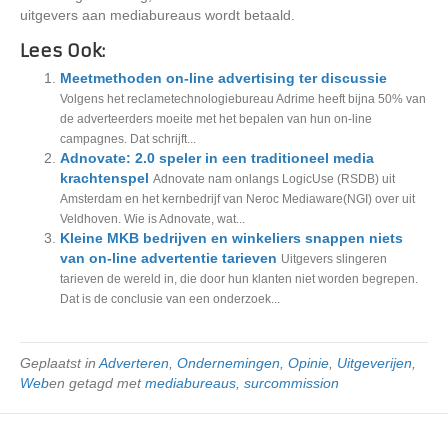
uitgevers aan mediabureaus wordt betaald.
Lees Ook:
Meetmethoden on-line advertising ter discussie
Volgens het reclametechnologiebureau Adrime heeft bijna 50% van
de adverteerders moeite met het bepalen van hun on-line
campagnes. Dat schrijft...
Adnovate: 2.0 speler in een traditioneel media
krachtenspel
Adnovate nam onlangs LogicUse (RSDB) uit
Amsterdam en het kernbedrijf van Neroc Mediaware(NGI) over uit
Veldhoven. Wie is Adnovate, wat...
Kleine MKB bedrijven en winkeliers snappen niets
van on-line advertentie tarieven
Uitgevers slingeren
tarieven de wereld in, die door hun klanten niet worden begrepen.
Dat is de conclusie van een onderzoek...
Geplaatst in
Adverteren
,
Ondernemingen
,
Opinie
,
Uitgeverijen
,
Web
en getagd met
mediabureaus
,
surcommission