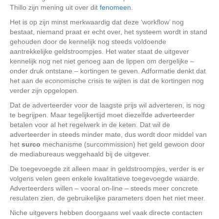
Thillo zijn mening uit over dit
fenomeen
.
Het is op zijn minst merkwaardig dat deze ‘workflow’ nog
bestaat, niemand praat er echt over, het systeem wordt in stand
gehouden door de kennelijk nog steeds voldoende
aantrekkelijke geldstroompjes. Het water staat de uitgever
kennelijk nog net niet genoeg aan de lippen om dergelijke –
onder druk ontstane – kortingen te geven. Adformatie denkt dat
het aan de economische crisis te wijten is dat de kortingen nog
verder zijn opgelopen.
Dat de adverteerder voor de laagste prijs wil adverteren, is nog
te begrijpen. Maar tegelijkertijd moet diezelfde adverteerder
betalen voor al het regelwerk in de keten. Dat wil de
adverteerder in steeds minder mate, dus wordt door middel van
het
surco
mechanisme (surcommission) het geld gewoon door
de mediabureaus weggehaald bij de uitgever.
De toegevoegde zit alleen maar in geldstroompjes, verder is er
volgens velen geen enkele kwalitatieve toegevoegde waarde.
Adverteerders willen – vooral on-line – steeds meer concrete
resulaten zien, de gebruikelijke parameters doen het niet meer.
Niche uitgevers hebben doorgaans wel vaak directe contacten