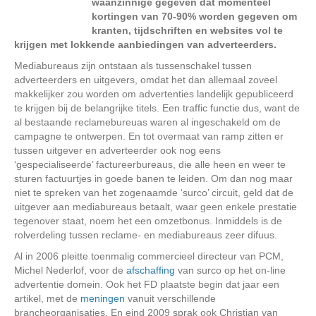
waanzinnige gegeven dat momenteel
kortingen van 70-90% worden gegeven om
kranten, tijdschriften en websites vol te
krijgen met lokkende aanbiedingen van adverteerders.
Mediabureaus zijn ontstaan als tussenschakel tussen
adverteerders en uitgevers, omdat het dan allemaal zoveel
makkelijker zou worden om advertenties landelijk gepubliceerd
te krijgen bij de belangrijke titels. Een traffic functie dus, want de
al bestaande reclamebureuas waren al ingeschakeld om de
campagne te ontwerpen. En tot overmaat van ramp zitten er
tussen uitgever en adverteerder ook nog eens
‘gespecialiseerde’ factureerbureaus, die alle heen en weer te
sturen factuurtjes in goede banen te leiden. Om dan nog maar
niet te spreken van het zogenaamde ‘surco’ circuit, geld dat de
uitgever aan mediabureaus betaalt, waar geen enkele prestatie
tegenover staat, noem het een omzetbonus. Inmiddels is de
rolverdeling tussen reclame- en mediabureaus zeer difuus.
Al in 2006 pleitte toenmalig commercieel directeur van PCM,
Michel Nederlof, voor de
afschaffing
van surco op het on-line
advertentie domein. Ook het FD plaatste begin dat jaar een
artikel, met de
meningen
vanuit verschillende
brancheorganisaties. En eind 2009 sprak ook Christian van