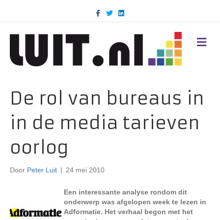
F
T
L
a
w
i
c
i
n
e
t
k
b
t
e
M
o
e
d
E
o
r
i
N
k
n
U
De rol van bureaus in
in de media tarieven
oorlog
Door
Peter Luit
|
24 mei 2010
Een interessante analyse rondom dit
onderwerp was afgelopen week te lezen in
Adformatie. Het verhaal begon met het