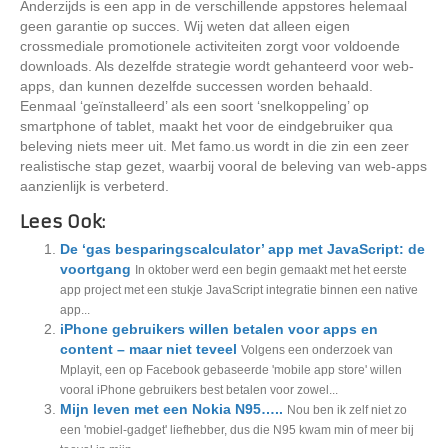
Anderzijds is een app in de verschillende appstores helemaal
geen garantie op succes. Wij weten dat alleen eigen
crossmediale promotionele activiteiten zorgt voor voldoende
downloads. Als dezelfde strategie wordt gehanteerd voor web-
apps, dan kunnen dezelfde successen worden behaald.
Eenmaal ‘geïnstalleerd’ als een soort ‘snelkoppeling’ op
smartphone of tablet, maakt het voor de eindgebruiker qua
beleving niets meer uit. Met famo.us wordt in die zin een zeer
realistische stap gezet, waarbij vooral de beleving van web-apps
aanzienlijk is verbeterd.
Lees Ook:
De ‘gas besparingscalculator’ app met JavaScript: de
voortgang
In oktober werd een begin gemaakt met het eerste
app project met een stukje JavaScript integratie binnen een native
app...
iPhone gebruikers willen betalen voor apps en
content – maar niet teveel
Volgens een onderzoek van
Mplayit, een op Facebook gebaseerde 'mobile app store' willen
vooral iPhone gebruikers best betalen voor zowel...
Mijn leven met een Nokia N95…..
Nou ben ik zelf niet zo
een 'mobiel-gadget' liefhebber, dus die N95 kwam min of meer bij