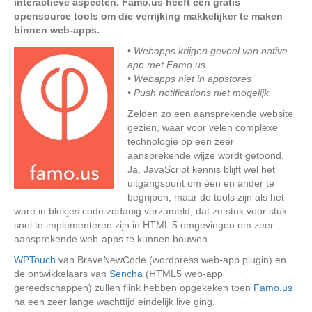
interactieve aspecten. Famo.us heeft een gratis
opensource tools om die verrijking makkelijker te maken
binnen web-apps.
• Webapps krijgen gevoel van native
app met Famo.us
• Webapps niet in appstores
• Push notifications niet mogelijk
Zelden zo een aansprekende website
gezien, waar voor velen complexe
technologie op een zeer
aansprekende wijze wordt getoond.
Ja, JavaScript kennis blijft wel het
uitgangspunt om één en ander te
begrijpen, maar de tools zijn als het
ware in blokjes code zodanig verzameld, dat ze stuk voor stuk
snel te implementeren zijn in HTML 5 omgevingen om zeer
aansprekende web-apps te kunnen bouwen.
WPTouch
van BraveNewCode (wordpress web-app plugin) en
de ontwikkelaars van
Sencha
(HTML5 web-app
gereedschappen) zullen flink hebben opgekeken toen
Famo.us
na een zeer lange wachttijd eindelijk live ging.