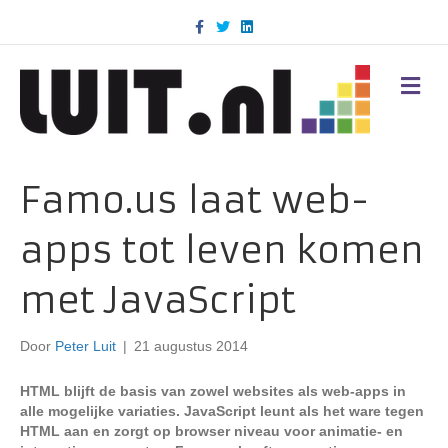
F
T
L
a
w
i
c
i
n
e
t
k
b
t
e
M
o
e
d
E
o
r
i
N
k
n
U
Famo.us laat web-
apps tot leven komen
met JavaScript
Door
Peter Luit
|
21 augustus 2014
HTML blijft de basis van zowel websites als web-apps in
alle mogelijke variaties. JavaScript leunt als het ware tegen
HTML aan en zorgt op browser niveau voor animatie- en