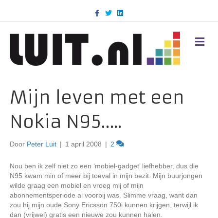
F
T
L
a
w
i
c
i
n
e
t
k
b
t
e
M
o
e
d
E
o
r
i
N
k
n
U
Mijn leven met een
Nokia N95…..
Door
Peter Luit
|
1 april 2008
|
2
Nou ben ik zelf niet zo een ‘mobiel-gadget’ liefhebber, dus die
N95 kwam min of meer bij toeval in mijn bezit. Mijn buurjongen
wilde graag een mobiel en vroeg mij of mijn
abonnementsperiode al voorbij was. Slimme vraag, want dan
zou hij mijn oude Sony Ericsson 750i kunnen krijgen, terwijl ik
dan (vrijwel) gratis een nieuwe zou kunnen halen.