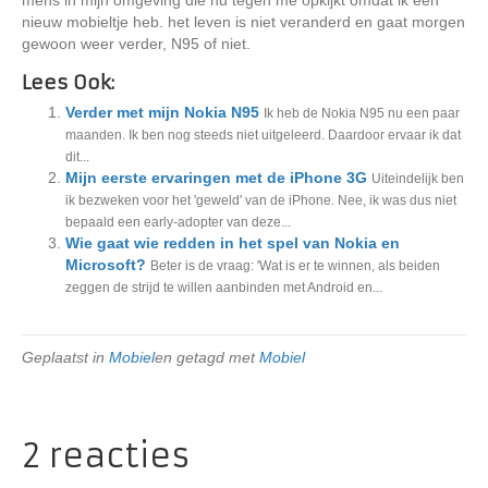
mens in mijn omgeving die nu tegen me opkijkt omdat ik een
nieuw mobieltje heb. het leven is niet veranderd en gaat morgen
gewoon weer verder, N95 of niet.
Lees Ook:
Verder met mijn Nokia N95
Ik heb de Nokia N95 nu een paar
maanden. Ik ben nog steeds niet uitgeleerd. Daardoor ervaar ik dat
dit...
Mijn eerste ervaringen met de iPhone 3G
Uiteindelijk ben
ik bezweken voor het 'geweld' van de iPhone. Nee, ik was dus niet
bepaald een early-adopter van deze...
Wie gaat wie redden in het spel van Nokia en
Microsoft?
Beter is de vraag: 'Wat is er te winnen, als beiden
zeggen de strijd te willen aanbinden met Android en...
Geplaatst in
Mobiel
en getagd met
Mobiel
2 reacties