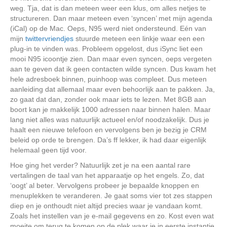
weg. Tja, dat is dan meteen weer een klus, om alles netjes te
structureren. Dan maar meteen even ‘syncen’ met mijn agenda
(iCal) op de Mac. Oeps, N95 werd niet ondersteund. Eén van
mijn
twittervriendjes
stuurde meteen een linkje waar een een
plug-in te vinden was. Probleem opgelost, dus iSync liet een
mooi N95 icoontje zien. Dan maar even syncen, oeps vergeten
aan te geven dat ik geen contacten wilde syncen. Dus kwam het
hele adresboek binnen, puinhoop was compleet. Dus meteen
aanleiding dat allemaal maar even behoorlijk aan te pakken. Ja,
zo gaat dat dan, zonder ook maar iets te lezen. Met 8GB aan
boort kan je makkelijk 1000 adressen naar binnen halen. Maar
lang niet alles was natuurlijk actueel en/of noodzakelijk. Dus je
haalt een nieuwe telefoon en vervolgens ben je bezig je CRM
beleid op orde te brengen. Da’s ff lekker, ik had daar eigenlijk
helemaal geen tijd voor.
Hoe ging het verder? Natuurlijk zet je na een aantal rare
vertalingen de taal van het apparaatje op het engels. Zo, dat
‘oogt’ al beter. Vervolgens probeer je bepaalde knoppen en
menuplekken te veranderen. Je gaat soms vier tot zes stappen
diep en je onthoudt niet altijd precies waar je vandaan komt.
Zoals het instellen van je e-mail gegevens en zo. Kost even wat
moeite om terug te komen op de plek waar je in eerste instantie