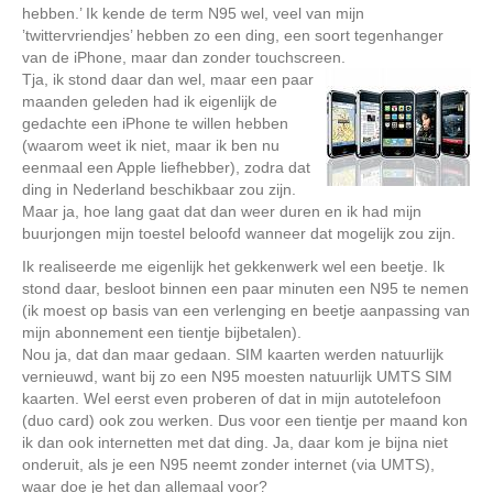
hebben.’ Ik kende de term N95 wel, veel van mijn
’twittervriendjes’ hebben zo een ding, een soort tegenhanger
van de iPhone, maar dan zonder touchscreen.
Tja, ik stond daar dan wel, maar een paar
maanden geleden had ik eigenlijk de
gedachte een iPhone te willen hebben
(waarom weet ik niet, maar ik ben nu
eenmaal een Apple liefhebber), zodra dat
ding in Nederland beschikbaar zou zijn.
Maar ja, hoe lang gaat dat dan weer duren en ik had mijn
buurjongen mijn toestel beloofd wanneer dat mogelijk zou zijn.
Ik realiseerde me eigenlijk het gekkenwerk wel een beetje. Ik
stond daar, besloot binnen een paar minuten een N95 te nemen
(ik moest op basis van een verlenging en beetje aanpassing van
mijn abonnement een tientje bijbetalen).
Nou ja, dat dan maar gedaan. SIM kaarten werden natuurlijk
vernieuwd, want bij zo een N95 moesten natuurlijk UMTS SIM
kaarten. Wel eerst even proberen of dat in mijn autotelefoon
(duo card) ook zou werken. Dus voor een tientje per maand kon
ik dan ook internetten met dat ding. Ja, daar kom je bijna niet
onderuit, als je een N95 neemt zonder internet (via UMTS),
waar doe je het dan allemaal voor?