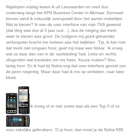
Afgelopen vrijdag kwam ik uit Leeuwarden en reed dus
onderweg langs het KPN Business Center in Alkmaar. Eenmaal
binnen werd ik natuurlijk overspoeld door het aantal mobieltjes.
Wat te kiezen? Ik was de user interface van mijn 750i gewend
(dat ding was dus al 3 jaar oud…), dus de neiging dat merk
weer te kiezen was groot. De (volgens mij goed getrainde)
verkoopster bracht me meteen aan het twijfelen: ‘Tja, ik kan met
dat merk niet omgaan hoor, geef mij maar een Nokia’. Ik vroeg
wat ze daar dan van in de ‘aanbieding’ had. Links en rechts
slingerden wat toestelen om me heen. Keuze maken? Nou,
lastig hoor. En ik had bij Nokia nog dat user-interface gevoel van
de jaren negentig. Maar daar had ik me op verkeken, naar later
bleek.
Ik vroeg of er niet zoiets was als een Top 3 of zo
voor zakelijke gebruikers. ‘O ja hoor, dan moet je de Nokia N95