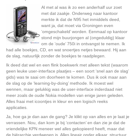
Al met al was ik zo een anderhalf uur zoet
met dat zaakje. Onderweg naar kantoor
merkte ik dat de N95 het inmiddels deed,
want ja, dat moet via Groningen even
‘omgeschakeld’ worden. Eenmaal op kantoor
stond mijn buurjongen al (ongeduldig) klaar
om de ‘oude’ 750i in ontvangst te nemen. Ik
had alle boekjes, CD, en wat snoertjes netjes bewaard. Hij aan
de slag, natuurlijk zonder de boekjes te raadplegen.
Ik deed dat wel en een flink boekwerk met alleen tekst (waarom
geen leuke user-interface plaatjes – een soort ‘snel aan de slag’
gids) was te saai om doorheen te komen. Dus ik ook maar aan
de slag op de ‘learning-by-doing’ methode. Ik moest wel
wennen, maar gelukkig was de user-interface inderdaad niet
meer zoals de oude Nokia modellen van enige jaren geleden.
Alles fraai met icoontjes in kleur en een logisch reeks
applicaties.
Ja, hoe ga je dan aan de gang? Je klikt op van alles en je laat je
verrassen. Nou, dan kom je bij ‘contacten’ en dan zie je dat de
vriendelijke KPN meneer wel alles gekopieerd heeft, maar dat
de hiërarchie verdwenen is. Alles lineair onder elkaar, structuur