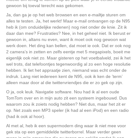
gewoon bij toeval terecht was gekomen.
Ja, dan ga je op het web browsen en een e-mailtje sturen om
alles te testen. Ja, het werkt! Maar e-mail ontvangen op de N95
heb ik (om onduidelijke redenen) nog niet onder de knie. Zit ik
daar dan mee? Frustraties? Nee, in het geheel niet. Ik berust er
gewoon in, altans nu even, want ik moet ook nog gewoon wat
werk doen. Het ding kan bellen, dat moet ie ook. Dat er ook nog
2 camera’s in zetten en zelfs eentje met 5 megapixels, boeit me
eigenlijk ook niet zo. Maar gisteren op het voetbalveld, zei ik het
wel trots, dat telefoontjes tegenwoordig al zo een hoge resolutie
hebben. Ik liet het appraatje zien, niemand was echt onder de
indruk. Lang niet iedereen kent de N95, ook ik ken de ’term’
alleen maar door al die twittervriendjes die er zo gek op zijn.
O ja, ook leuk. Navigatie software. Nou had ik al een oude
TomTom over en in mijn auto zit een systeem ingebouwd. Dus
waarom zou ik zoiets nodig hebben? Niet dus, maar het zit er
op. Net zoals een MP3 speler (ik had al een iPod) en een radio
(had ik ook al hoor).
Al met al, heb ik een supermodern ding waar ik niet mee voor
gek sta op een gemiddelde twitterborrel. Maar verder geen