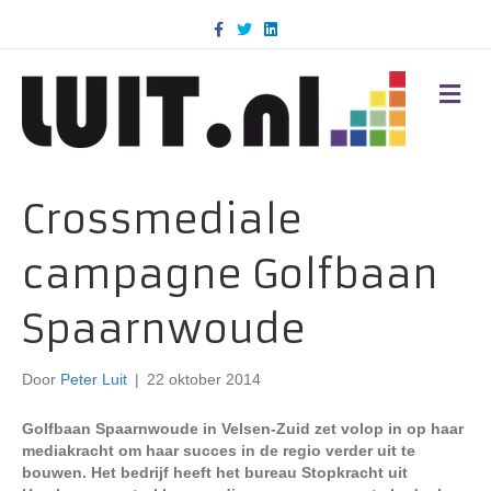
F
T
L
a
w
i
c
i
n
e
t
k
b
t
e
M
o
e
d
E
o
r
i
N
k
n
U
Crossmediale
campagne Golfbaan
Spaarnwoude
Door
Peter Luit
|
22 oktober 2014
Golfbaan Spaarnwoude in Velsen-Zuid zet volop in op haar
mediakracht om haar succes in de regio verder uit te
bouwen. Het bedrijf heeft het bureau Stopkracht uit