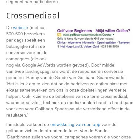
segment aan particulieren.
Crossmediaal
De
website
(met ca.
500-600 bezoekers
per dag) speelt een
belangrijke rol in de
conversie voor beide
campagnes (die ook
nog via Google AdWords worden gevoed). Door middel
van twee landingspagina’s wordt de response en conversie
gemeten. Hanny van de Sande van Golfbaan Spaarnwoude:
‘Het is leuk om te zien dat beide bedrijven zo enthousiast met
elkaar samenwerken om ons in onze doelstellingen verder te
helpen. Ook ik zie nu de betekenis van de term crossmediaal,
waarin creativiteit, techniek en mediakanalen hand in hand gaan
voor een voor Golfbaan Spaarnwoude versterkend effect in de
resultaten.’
Inmiddels verkeert de
ontwikkeling van een app
voor de
golfbaan zich in de afrondende fase. Van de Sande:
‘Daarbinnen zullen we vooral campagnes voeren die voor onze