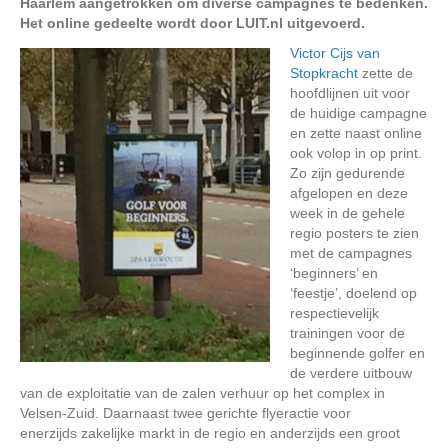
Haarlem aangetrokken om diverse campagnes te bedenken.
Het online gedeelte wordt door LUIT.nl uitgevoerd.
Victor Cijs van
Stopkracht
zette de
hoofdlijnen uit voor
de huidige campagne
en zette naast online
ook volop in op print.
Zo zijn gedurende
afgelopen en deze
week in de gehele
regio posters te zien
met de campagnes
‘beginners’ en
‘feestje’, doelend op
respectievelijk
trainingen voor de
beginnende golfer en
de verdere uitbouw
van de exploitatie van de zalen verhuur op het complex in
Velsen-Zuid. Daarnaast twee gerichte flyeractie voor
enerzijds zakelijke markt in de regio en anderzijds een groot