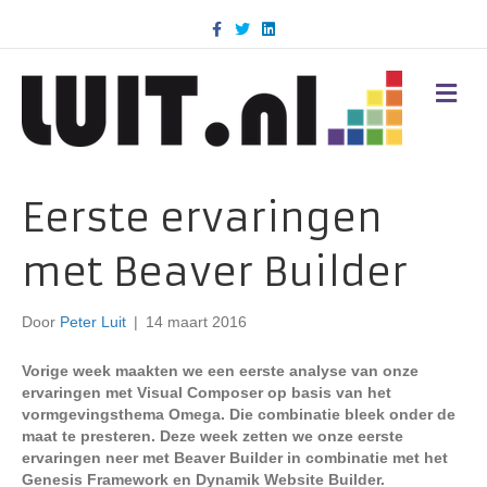
F
T
L
a
w
i
c
i
n
e
t
k
b
t
e
M
o
e
d
E
o
r
i
N
k
n
U
Eerste ervaringen
met Beaver Builder
Door
Peter Luit
|
14 maart 2016
Vorige week maakten we een eerste analyse van onze
ervaringen met Visual Composer op basis van het
vormgevingsthema Omega. Die combinatie bleek onder de
maat te presteren. Deze week zetten we onze eerste
ervaringen neer met Beaver Builder in combinatie met het
Genesis Framework en Dynamik Website Builder.