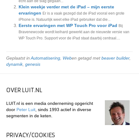
echt aan de slag gegaan...
Klein weekje verder met de iPad – mijn eerste
ervaringen
Er is a vaak gezegd dat de iPad vooral een grote
iPhone is. Natuurlijk weet elke iPad gebruiker dat die...
Eerste ervaringen met WP Touch Pro voor iPad
Bij
Bravenewcode wordt keihard gewerkt aan de nieuwste versie van
WP Touch Pro. Support voor de iPad staat daarbij centraal....
Geplaatst in
Automatisering
,
Web
en getagd met
beaver builder
,
dynamik
,
genesis
OVER LUIT.NL
LUIT.nl is een media onderneming opgericht
door
Peter Luit
, sinds 1993 actief in diverse
segmenten in de keten.
PRIVACY/COOKIES