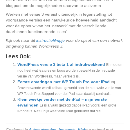
blogpost om de mogelijkheden daarvan te activeren.
Werken met versie 3 vereist uiteindelijk in tegenstelling tot
voorgaande versies een nauwkeurige hoeveelheid aandacht
voor de opbouw van het ‘netwerk’ met de verschillende
daarbinnen functionerende ‘sites’.
Kijk ook naar dit
instructiefilmpje
voor de opzet van een netwerk
omgeving binnen WordPress 3.
Lees Ook:
WordPress versie 3 beta 1 al indrukwekkend
Er moeten
nog heel wat features en bugs worden bewerkt in de nieuwste
versie van WordPress, maar versie 3 is...
Eerste ervaringen met WP Touch Pro voor iPad
Bij
Bravenewcode wordt keihard gewerkt aan de nieuwste versie van
WP Touch Pro. Support voor de iPad staat daarbij centraal....
Klein weekje verder met de iPad – mijn eerste
ervaringen
Er is a vaak gezegd dat de iPad vooral een grote
iPhone is. Natuurlijk weet elke iPad gebruiker dat die...
Geplaatst in
Automatisering
,
Innovatie
,
Web
en getagd met