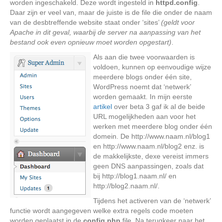
worden ingeschakeld. Deze wordt ingesteld in
httpd.config
.
Daar zijn er veel van, maar de juiste is de file die onder de naam
van de desbtreffende website staat onder ‘sites’
(geldt voor
Apache in dit geval, waarbij de server na aanpassing van het
bestand ook even opnieuw moet worden opgestart)
.
Als aan die twee voorwaarden is
voldoen, kunnen op eenvoudige wijze
meerdere blogs onder één site,
WordPress noemt dat ‘netwerk’
worden gemaakt. In mijn eerste
artikel
over beta 3 gaf ik al de beide
URL mogelijkheden aan voor het
werken met meerdere blog onder één
domein. De http://www.naam.nl/blog1
en http://www.naam.nl/blog2 enz. is
de makkelijkste, dexe vereist immers
geen DNS aanpassingen, zoals dat
bij http://blog1.naam.nl/ en
http://blog2.naam.nl/.
Tijdens het activeren van de ‘netwerk’
functie wordt aangegeven welke extra regels code moeten
worden geplaatst in de
config.php
file. Na terugkeer naar het