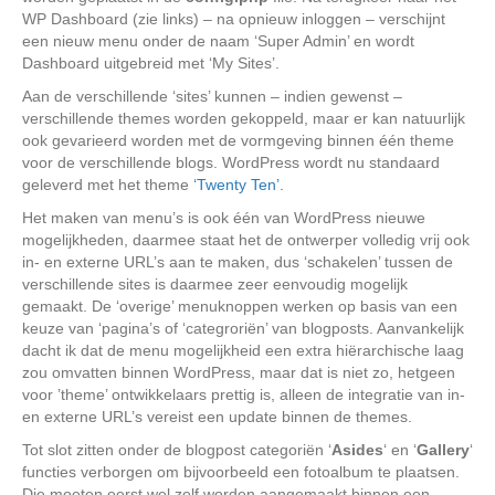
WP Dashboard (zie links) – na opnieuw inloggen – verschijnt
een nieuw menu onder de naam ‘Super Admin’ en wordt
Dashboard uitgebreid met ‘My Sites’.
Aan de verschillende ‘sites’ kunnen – indien gewenst –
verschillende themes worden gekoppeld, maar er kan natuurlijk
ook gevarieerd worden met de vormgeving binnen één theme
voor de verschillende blogs. WordPress wordt nu standaard
geleverd met het theme
‘Twenty Ten’
.
Het maken van menu’s is ook één van WordPress nieuwe
mogelijkheden, daarmee staat het de ontwerper volledig vrij ook
in- en externe URL’s aan te maken, dus ‘schakelen’ tussen de
verschillende sites is daarmee zeer eenvoudig mogelijk
gemaakt. De ‘overige’ menuknoppen werken op basis van een
keuze van ‘pagina’s of ‘categroriën’ van blogposts. Aanvankelijk
dacht ik dat de menu mogelijkheid een extra hiërarchische laag
zou omvatten binnen WordPress, maar dat is niet zo, hetgeen
voor ’theme’ ontwikkelaars prettig is, alleen de integratie van in-
en externe URL’s vereist een update binnen de themes.
Tot slot zitten onder de blogpost categoriën ‘
Asides
‘ en ‘
Gallery
‘
functies verborgen om bijvoorbeeld een fotoalbum te plaatsen.
Die moeten eerst wel zelf worden aangemaakt binnen een