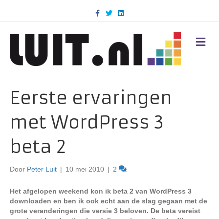
F
T
L
a
w
i
c
i
n
e
t
k
b
t
e
M
o
e
d
E
o
r
i
N
k
n
U
Eerste ervaringen
met WordPress 3
beta 2
Door
Peter Luit
|
10 mei 2010
|
2
Het afgelopen weekend kon ik beta 2 van WordPress 3
downloaden en ben ik ook echt aan de slag gegaan met de
grote veranderingen die versie 3 beloven. De beta vereist