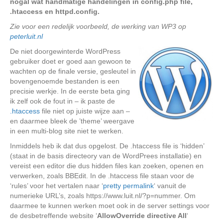
nogal wat handmatige handelingen in config.php file,
.htaccess en httpd.config.
Zie voor een redelijk voorbeeld, de werking van WP3 op
peterluit.nl
De niet doorgewinterde WordPress
gebruiker doet er goed aan gewoon te
wachten op de finale versie, gesleutel in
bovengenoemde bestanden is een
precisie werkje. In de eerste beta ging
ik zelf ook de fout in – ik paste de
.htaccess
file niet op juiste wijze aan –
en daarmee bleek de ’theme’ weergave
in een multi-blog site niet te werken.
Inmiddels heb ik dat dus opgelost. De .htaccess file is ‘hidden’
(staat in de basis directeory van de WordPrees installatie) en
vereist een editor die dus hidden files kan zoeken, openen en
verwerken, zoals BBEdit. In de .htaccess file staan voor de
‘rules’ voor het vertalen naar ‘
pretty permalink
‘ vanuit de
numerieke URL’s, zoals https://www.luit.nl/?p=nummer. Om
daarmee te kunnen werken moet ook in de server settings voor
de desbetreffende website ‘
AllowOverride directive All
‘