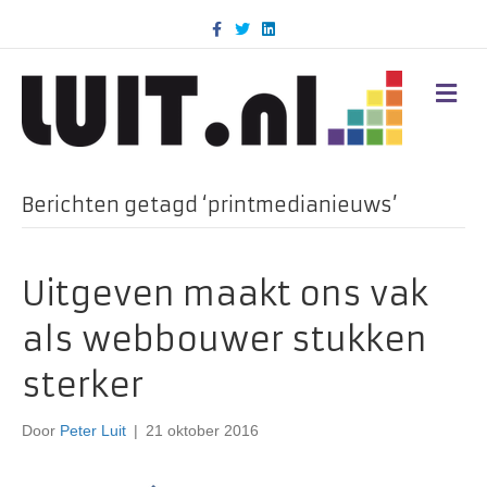
F
T
L
a
w
i
c
i
n
e
t
k
b
t
e
M
o
e
d
E
o
r
i
N
k
n
U
Berichten getagd ‘printmedianieuws’
Uitgeven maakt ons vak
als webbouwer stukken
sterker
Door
Peter Luit
|
21 oktober 2016