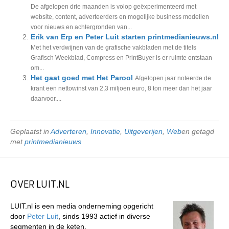
De afgelopen drie maanden is volop geëxperimenteerd met
website, content, adverteerders en mogelijke business modellen
voor nieuws en achtergronden van...
Erik van Erp en Peter Luit starten printmedianieuws.nl
Met het verdwijnen van de grafische vakbladen met de titels
Grafisch Weekblad, Compress en PrintBuyer is er ruimte ontstaan
om...
Het gaat goed met Het Parool
Afgelopen jaar noteerde de
krant een nettowinst van 2,3 miljoen euro, 8 ton meer dan het jaar
daarvoor....
Geplaatst in
Adverteren
,
Innovatie
,
Uitgeverijen
,
Web
en getagd
met
printmedianieuws
OVER LUIT.NL
LUIT.nl is een media onderneming opgericht
door
Peter Luit
, sinds 1993 actief in diverse
segmenten in de keten.