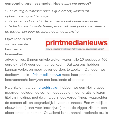
eenvoudig businessmodel. Hoe staan we ervoor?
• Eenvoudig businessmodel is qua omzet, kosten en
opbrengsten goed te volgen
• Stagiaire gaat vanaf 1 december vooral onderzoek doen
• Redactionele formule breed, maar link met print moet steeds
de trigger zijn voor de abonnee in de branche
Opvallend is het
succes van de
bescheiden
hoeveelheid
advertenties. Binnen enkele weken waren alle 10 posities a 400
euro ex. BTW voor een jaar verkocht. Dat zou ons hebben
kunnen verleiden meer adverteerders te zoeken. Dat doen we
doelbewust niet.
Printmedianieuws
moet haar primaire
bestaansrecht bewijzen met betalende abonnees.
Na enkele maanden
proefdraaien
hebben we een kleine twee
maanden geleden de content opgedeeld in een gratis te lezen
titel en inleiding, met daarna een ‘lees verder’ knop, waarachter
de content alleen toegankelijk is voor abonnees. Een wekelijkse
nieuwsbrief (apart voor inschrijven) moet de trigger zijn om een
abonnement te nemen. Opvallend is het aantal groeiende gratis