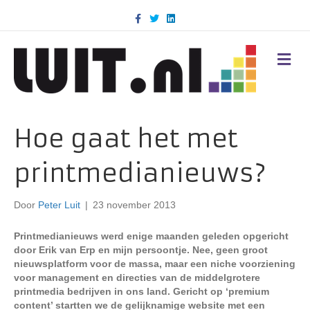
F
T
L
a
w
i
c
i
n
e
t
k
b
t
e
M
o
e
d
E
o
r
i
N
k
n
U
Hoe gaat het met
printmedianieuws?
Door
Peter Luit
|
23 november 2013
Printmedianieuws werd enige maanden geleden opgericht
door Erik van Erp en mijn persoontje. Nee, geen groot
nieuwsplatform voor de massa, maar een niche voorziening
voor management en directies van de middelgrotere
printmedia bedrijven in ons land. Gericht op ‘premium
content’ startten we de gelijknamige website met een