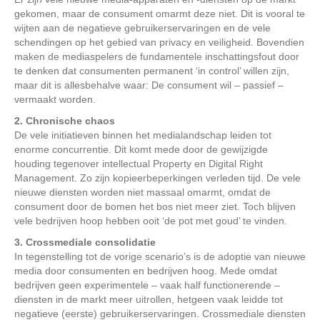
gekomen, maar de consument omarmt deze niet. Dit is vooral te
wijten aan de negatieve gebruikerservaringen en de vele
schendingen op het gebied van privacy en veiligheid. Bovendien
maken de mediaspelers de fundamentele inschattingsfout door
te denken dat consumenten permanent ‘in control’ willen zijn,
maar dit is allesbehalve waar: De consument wil – passief –
vermaakt worden.
2. Chronische chaos
De vele initiatieven binnen het medialandschap leiden tot
enorme concurrentie. Dit komt mede door de gewijzigde
houding tegenover intellectual Property en Digital Right
Management. Zo zijn kopieerbeperkingen verleden tijd. De vele
nieuwe diensten worden niet massaal omarmt, omdat de
consument door de bomen het bos niet meer ziet. Toch blijven
vele bedrijven hoop hebben ooit ‘de pot met goud’ te vinden.
3. Crossmediale consolidatie
In tegenstelling tot de vorige scenario’s is de adoptie van nieuwe
media door consumenten en bedrijven hoog. Mede omdat
bedrijven geen experimentele – vaak half functionerende –
diensten in de markt meer uitrollen, hetgeen vaak leidde tot
negatieve (eerste) gebruikerservaringen. Crossmediale diensten