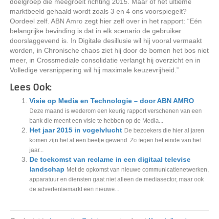
doelgroep die meegroeit richting 2015. Maar of het ultieme
marktbeeld gehaald wordt zoals 3 en 4 ons voorspiegelt?
Oordeel zelf. ABN Amro zegt hier zelf over in het rapport: “Eén
belangrijke bevinding is dat in elk scenario de gebruiker
doorslaggevend is. In Digitale desillusie wil hij vooral vermaakt
worden, in Chronische chaos ziet hij door de bomen het bos niet
meer, in Crossmediale consolidatie verlangt hij overzicht en in
Volledige versnippering wil hij maximale keuzevrijheid.”
Lees Ook:
Visie op Media en Technologie – door ABN AMRO
Deze maand is wederom een keurig rapport verschenen van een
bank die meent een visie te hebben op de Media...
Het jaar 2015 in vogelvlucht
De bezoekers die hier al jaren
komen zijn het al een beetje gewend. Zo tegen het einde van het
jaar...
De toekomst van reclame in een digitaal televise
landschap
Met de opkomst van nieuwe communicatienetwerken,
apparatuur en diensten gaat niet alleen de mediasector, maar ook
de advertentiemarkt een nieuwe...