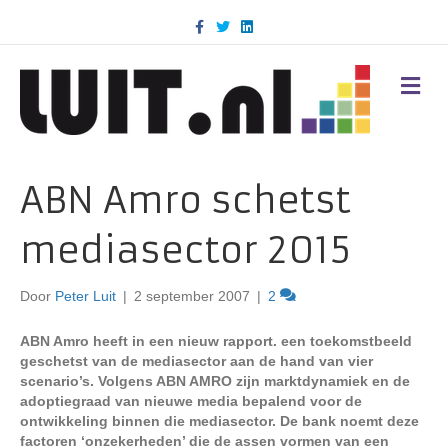
F
T
L
a
w
i
c
i
n
e
t
k
b
t
e
M
o
e
d
E
o
r
i
N
k
n
U
ABN Amro schetst
mediasector 2015
Door
Peter Luit
|
2 september 2007
|
2
ABN Amro heeft in een nieuw rapport. een toekomstbeeld
geschetst van de mediasector aan de hand van vier
scenario’s. Volgens ABN AMRO zijn marktdynamiek en de
adoptiegraad van nieuwe media bepalend voor de
ontwikkeling binnen die mediasector. De bank noemt deze
factoren ‘onzekerheden’ die de assen vormen van een