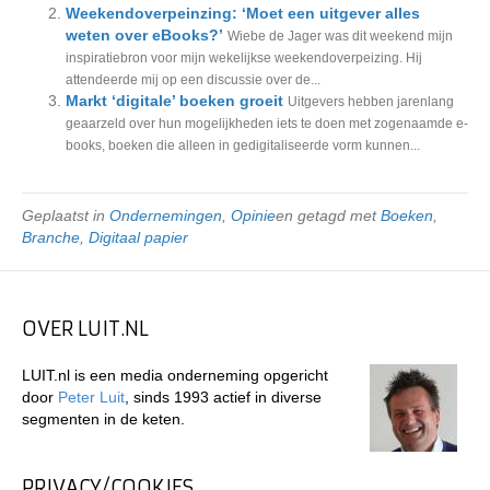
Weekendoverpeinzing: ‘Moet een uitgever alles
weten over eBooks?’
Wiebe de Jager was dit weekend mijn
inspiratiebron voor mijn wekelijkse weekendoverpeizing. Hij
attendeerde mij op een discussie over de...
Markt ‘digitale’ boeken groeit
Uitgevers hebben jarenlang
geaarzeld over hun mogelijkheden iets te doen met zogenaamde e-
books, boeken die alleen in gedigitaliseerde vorm kunnen...
Geplaatst in
Ondernemingen
,
Opinie
en getagd met
Boeken
,
Branche
,
Digitaal papier
OVER LUIT.NL
LUIT.nl is een media onderneming opgericht
door
Peter Luit
, sinds 1993 actief in diverse
segmenten in de keten.
PRIVACY/COOKIES