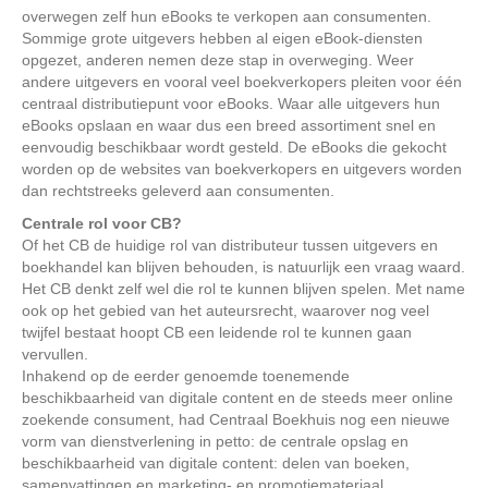
overwegen zelf hun eBooks te verkopen aan consumenten.
Sommige grote uitgevers hebben al eigen eBook-diensten
opgezet, anderen nemen deze stap in overweging. Weer
andere uitgevers en vooral veel boekverkopers pleiten voor één
centraal distributiepunt voor eBooks. Waar alle uitgevers hun
eBooks opslaan en waar dus een breed assortiment snel en
eenvoudig beschikbaar wordt gesteld. De eBooks die gekocht
worden op de websites van boekverkopers en uitgevers worden
dan rechtstreeks geleverd aan consumenten.
Centrale rol voor CB?
Of het CB de huidige rol van distributeur tussen uitgevers en
boekhandel kan blijven behouden, is natuurlijk een vraag waard.
Het CB denkt zelf wel die rol te kunnen blijven spelen. Met name
ook op het gebied van het auteursrecht, waarover nog veel
twijfel bestaat hoopt CB een leidende rol te kunnen gaan
vervullen.
Inhakend op de eerder genoemde toenemende
beschikbaarheid van digitale content en de steeds meer online
zoekende consument, had Centraal Boekhuis nog een nieuwe
vorm van dienstverlening in petto: de centrale opslag en
beschikbaarheid van digitale content: delen van boeken,
samenvattingen en marketing- en promotiemateriaal