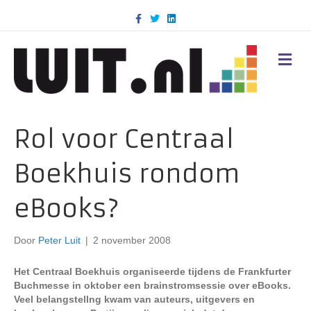
F
T
L
a
w
i
c
i
n
e
t
k
b
t
e
M
o
e
d
E
o
r
i
N
k
n
U
Rol voor Centraal
Boekhuis rondom
eBooks?
Door
Peter Luit
|
2 november 2008
Het Centraal Boekhuis organiseerde tijdens de Frankfurter
Buchmesse in oktober een brainstromsessie over eBooks.
Veel belangstellng kwam van auteurs, uitgevers en