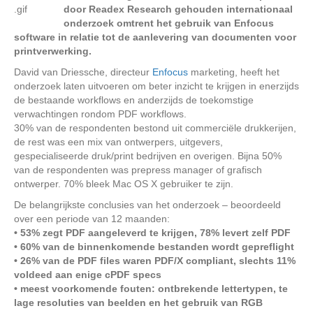
door Readex Research gehouden internationaal
onderzoek omtrent het gebruik van Enfocus
software in relatie tot de aanlevering van documenten voor
printverwerking.
David van Driessche, directeur
Enfocus
marketing, heeft het
onderzoek laten uitvoeren om beter inzicht te krijgen in enerzijds
de bestaande workflows en anderzijds de toekomstige
verwachtingen rondom PDF workflows.
30% van de respondenten bestond uit commerciële drukkerijen,
de rest was een mix van ontwerpers, uitgevers,
gespecialiseerde druk/print bedrijven en overigen. Bijna 50%
van de respondenten was prepress manager of grafisch
ontwerper. 70% bleek Mac OS X gebruiker te zijn.
De belangrijkste conclusies van het onderzoek – beoordeeld
over een periode van 12 maanden:
• 53% zegt PDF aangeleverd te krijgen, 78% levert zelf PDF
• 60% van de binnenkomende bestanden wordt gepreflight
• 26% van de PDF files waren PDF/X compliant, slechts 11%
voldeed aan enige cPDF specs
• meest voorkomende fouten: ontbrekende lettertypen, te
lage resoluties van beelden en het gebruik van RGB