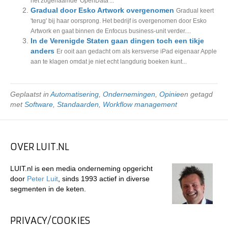
het zogenaamde 'OpenData'...
Gradual door Esko Artwork overgenomen
Gradual keert
'terug' bij haar oorsprong. Het bedrijf is overgenomen door Esko
Artwork en gaat binnen de Enfocus business-unit verder....
In de Verenigde Staten gaan dingen toch een tikje
anders
Er ooit aan gedacht om als kersverse iPad eigenaar Apple
aan te klagen omdat je niet echt langdurig boeken kunt...
Geplaatst in
Automatisering
,
Ondernemingen
,
Opinie
en getagd
met
Software
,
Standaarden
,
Workflow management
OVER LUIT.NL
LUIT.nl is een media onderneming opgericht
door
Peter Luit
, sinds 1993 actief in diverse
segmenten in de keten.
PRIVACY/COOKIES