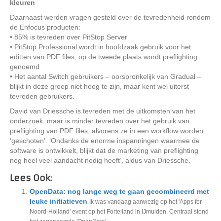
kleuren
Daarnaast werden vragen gesteld over de tevredenheid rondom
de Enfocus producten:
• 85% is tevreden over PitStop Server
• PitStop Professional wordt in hoofdzaak gebruik voor het
editten van PDF files, op de tweede plaats wordt preflighting
genoemd
• Het aantal Switch gebruikers – oorspronkelijk van Gradual –
blijkt in deze groep niet hoog te zijn, maar kent wel uiterst
tevreden gebruikers.
David van Driessche is tevreden met de uitkomsten van het
onderzoek, maar is minder tevreden over het gebruik van
preflighting van PDF files, alvorens ze in een workflow worden
‘geschoten’. ‘Ondanks de enorme inspanningen waarmee de
software is ontwikkelt, blijkt dat de marketing van preflighting
nog heel veel aandacht nodig heeft’, aldus van Driessche.
Lees Ook:
OpenData: nog lange weg te gaan gecombineerd met
leuke initiatieven
Ik was vandaag aanwezig op het 'Apps for
Noord-Holland' event op het Forteiland in IJmuiden. Centraal stond