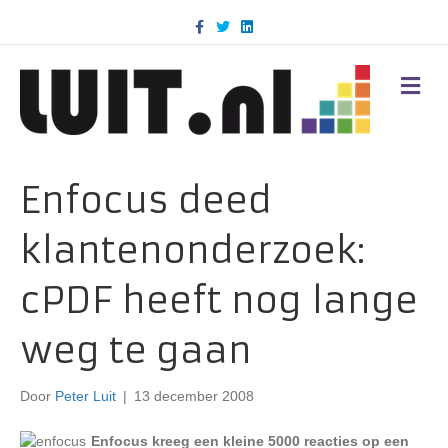
F
T
L
a
w
i
c
i
n
e
t
k
b
t
e
M
o
e
d
E
o
r
i
N
k
n
U
Enfocus deed
klantenonderzoek:
cPDF heeft nog lange
weg te gaan
Door
Peter Luit
|
13 december 2008
Enfocus kreeg een kleine 5000 reacties op een