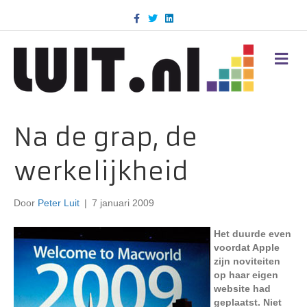
F
T
L
a
w
i
c
i
n
e
t
k
b
t
e
M
o
e
d
E
o
r
i
N
k
n
U
Na de grap, de
werkelijkheid
Door
Peter Luit
|
7 januari 2009
Het duurde even
voordat Apple
zijn noviteiten
op haar eigen
website had
geplaatst. Niet