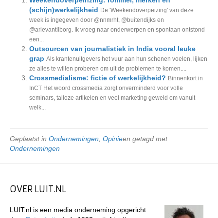
Weekendoverpeinzing: rommel, merken en
(schijn)werkelijkheid
De 'Weekendoverpeizing' van deze
week is ingegeven door @nnmrht, @buitendijks en
@arievantilborg. Ik vroeg naar onderwerpen en spontaan ontstond
een...
Outsourcen van journalistiek in India vooral leuke
grap
Als krantenuitgevers het vuur aan hun schenen voelen, lijken
ze alles te willen proberen om uit de problemen te komen....
Crossmedialisme: fictie of werkelijkheid?
Binnenkort in
InCT Het woord crossmedia zorgt onverminderd voor volle
seminars, talloze artikelen en veel marketing geweld om vanuit
welk...
Geplaatst in
Ondernemingen
,
Opinie
en getagd met
Ondernemingen
OVER LUIT.NL
LUIT.nl is een media onderneming opgericht