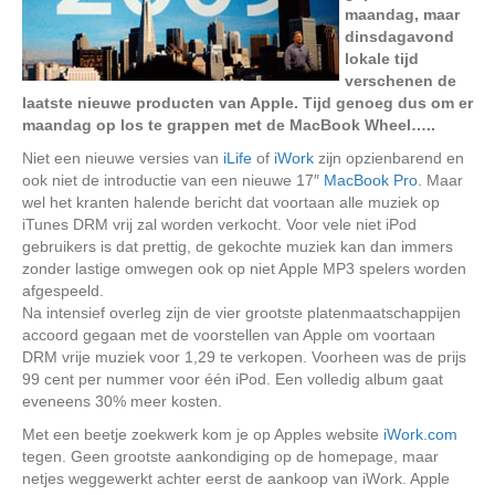
maandag, maar
dinsdagavond
lokale tijd
verschenen de
laatste nieuwe producten van Apple. Tijd genoeg dus om er
maandag op los te grappen met de MacBook Wheel…..
Niet een nieuwe versies van
iLife
of
iWork
zijn opzienbarend en
ook niet de introductie van een nieuwe 17″
MacBook Pro
. Maar
wel het kranten halende bericht dat voortaan alle muziek op
iTunes DRM vrij zal worden verkocht. Voor vele niet iPod
gebruikers is dat prettig, de gekochte muziek kan dan immers
zonder lastige omwegen ook op niet Apple MP3 spelers worden
afgespeeld.
Na intensief overleg zijn de vier grootste platenmaatschappijen
accoord gegaan met de voorstellen van Apple om voortaan
DRM vrije muziek voor 1,29 te verkopen. Voorheen was de prijs
99 cent per nummer voor één iPod. Een volledig album gaat
eveneens 30% meer kosten.
Met een beetje zoekwerk kom je op Apples website
iWork.com
tegen. Geen grootste aankondiging op de homepage, maar
netjes weggewerkt achter eerst de aankoop van iWork. Apple