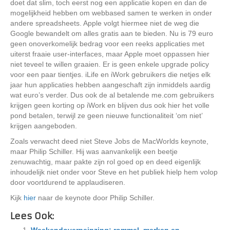
doet dat slim, toch eerst nog een applicatie kopen en dan de
mogelijkheid hebben om webbased samen te werken in onder
andere spreadsheets. Apple volgt hiermee niet de weg die
Google bewandelt om alles gratis aan te bieden. Nu is 79 euro
geen onoverkomelijk bedrag voor een reeks applicaties met
uiterst fraaie user-interfaces, maar Apple moet oppassen hier
niet teveel te willen graaien. Er is geen enkele upgrade policy
voor een paar tientjes. iLife en iWork gebruikers die netjes elk
jaar hun applicaties hebben aangeschaft zijn inmiddels aardig
wat euro’s verder. Dus ook de al betalende me.com gebruikers
krijgen geen korting op iWork en blijven dus ook hier het volle
pond betalen, terwijl ze geen nieuwe functionaliteit ‘om niet’
krijgen aangeboden.
Zoals verwacht deed niet Steve Jobs de MacWorlds keynote,
maar Philip Schiller. Hij was aanvankelijk een beetje
zenuwachtig, maar pakte zijn rol goed op en deed eigenlijk
inhoudelijk niet onder voor Steve en het publiek hielp hem volop
door voortdurend te applaudiseren.
Kijk
hier
naar de keynote door Philip Schiller.
Lees Ook: