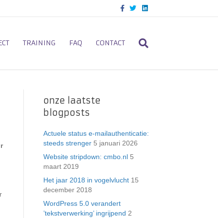
F
T
L
a
w
i
c
i
n
e
t
k
b
t
e
o
e
d
ECT
TRAINING
FAQ
CONTACT
o
r
i
k
n
onze laatste
blogposts
Actuele status e-mailauthenticatie:
steeds strenger
5 januari 2026
r
Website stripdown: cmbo.nl
5
maart 2019
Het jaar 2018 in vogelvlucht
15
december 2018
r
WordPress 5.0 verandert
’tekstverwerking’ ingrijpend
2