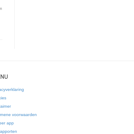
en
NU
acyverklaring
kies
laimer
emene voorwaarden
eer app
rapporten