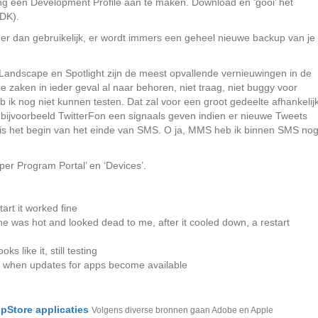
ing een Development Profile aan te maken. Download en ‘gooi’ het
SDK).
nger dan gebruikelijk, er wordt immers een geheel nieuwe backup van je
, Landscape en Spotlight zijn de meest opvallende vernieuwingen in de
ie zaken in ieder geval al naar behoren, niet traag, niet buggy voor
b ik nog niet kunnen testen. Dat zal voor een groot gedeelte afhankelij
n bijvoorbeeld TwitterFon een signaals geven indien er nieuwe Tweets
 is het begin van het einde van SMS. O ja, MMS heb ik binnen SMS no
per Program Portal’ en ‘Devices’.
tart it worked fine
 was hot and looked dead to me, after it cooled down, a restart
s like it, still testing
n when updates for apps become available
pStore applicaties
Volgens diverse bronnen gaan Adobe en Apple