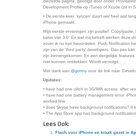
diezelfde pagina, gevolgd door onder Provision
Development Profile op iTunes of Xcode (zit in 
• De eerste keer ‘syncen’ duurt wel heel wat la
iPhone gemaakt.
Mijn eerste ervaringen zijn positief. Copy/paste
basis van 3.0. En wat mij betreft werken deze dr
zover ik nu kan beoordelen. Push Notification he
zijn van de ’third party’ developers. Dan pas ka
zijn binnengekomen. En een dergelijke features
niet kunnen ontdekken. Wordt vervolgd……
Met dank aan
@gonny
voor de link naar ‘Develo
Updates:
• have had one clitch in 3G/Wifi access, after res
• have had one battery management error, iPhone
worked fine
• does Skype have background notifications? It look
• The App Store app has background notificatio
Lees Ook:
Flash voor iPhone en kraak gezet in Ap