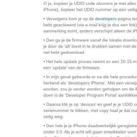
O ja, kopieer je UDID code alvorens je met alles
iPhone), kopieer het UDID nummer op een veilige
• Vervolgens kom je op de
developers
pagina ter
hebt geactiveerd (via e-mail krijg je dus een li
aanmerking komt, anders verschijnt alleen de i
• Dan ga je de firmware vanaf die lokatie downl
je door de ‘alt’ toest in te drukken samen met de 
net hebt gedownload.
• Het hele update proces neemt zo een 10-15 min
een ‘update’ van de firmware.
• In mijn geval gebeurde er na die hele procedu
herkend als ‘developers iPhone’. Met een verw
worden, zou je verder worden geholpen om de iP
doen is de ‘Developer Program Portal’ aanklikke
• Daarna klik je op ‘devices’ en geef je je UDID
serienummer te klikken, met copy haal je dat nu
veilig weg.
• Dan heb je je iPhone daadwerkelijkk geregistre
onder 3.0. Als je echt wilt gaan ontwikkelen voo