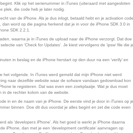
 begint. Klik op het serienummer in iTunes (uiteraard met aangesloten
 plek, die code heb je later nodig.
echt van de iPhone. Als je dus inlogt, betaald hebt en je activation cod
nk), dan word op die pagina herkend dat je in voor de iPhone SDK 3.0 in
Phone SDK 2.2.1.
oaden, waarna je in iTunes de upload naar de iPhone verzorgt. Dat doe
selectie van ‘Check for Updates’. Je kiest vervolgens de ‘ipsw’ file die j
uten in beslag en de iPhone herstart op den duur na een ‘verify’ en
re het volgende. In iTunes werd gemeld dat mijn iPhone niet werd
ijzing naar dezelfde website waar de sofware vandaan gedownload kon
hone te registeren. Dat was even een zoekplaatje. Wat je dus moet
n in de rechter kolom van de website.
 code in en de naam van je iPhone. De eerste vind je door in iTunes op j
mmer binnen. Doe dit dus voordat je alles begint en zet die code even
erd als ‘developers iPhone’. Als het goed is werkt je iPhone daarna
r de iPhone, dan met je een ‘development certificate’ aanvragen op