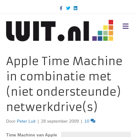
F
T
L
a
w
i
c
i
n
e
t
k
b
t
e
M
o
e
d
E
o
r
i
N
k
n
U
Apple Time Machine
in combinatie met
(niet ondersteunde)
netwerkdrive(s)
Door
Peter Luit
|
28 september 2009
|
10
Time Machine van Apple