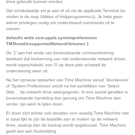
drive gebruikt kunnen worden.
Dat schakelaartje zet je aan of uit via de applicatie Terminal (te
vinden in de map Utilities of Hulpprogramma’s). Je hebt geen
admin privileges nodig om onderstaand commando uit te
voeren:
defaults write com.apple.systempreferences
TMShowUnsupportedNetworkVolumes 1
De ‘1’ aan het einde van bovenstaande commandostring
betekent dat herkenning van niet ondersteunde netwerk drives
wordt ingeschakeld, een ‘0’ op deze plek schakelt de
ondersteunig weer uit.
Na het opnieuw opstarten van Time Machine vanuit ‘Voorkeuren’
of ‘System Preferences’ wordt na het aanklikken van ‘Select
Disk…’ de netwerk drive weergegeven. In een aantal gevallen is
bovenstaande handeling dan genoeg om Time Machine dan
verder zijn werk te laten doen.
Er doen zich echter ook situaties voor waarbij Time Machine niet
in staat lijkt te zijn de basisfile aan te maken op de netwerk
drive, waarop dan de backup wordt opgebouwd. Time Machine
geeft dan een foutmelding.