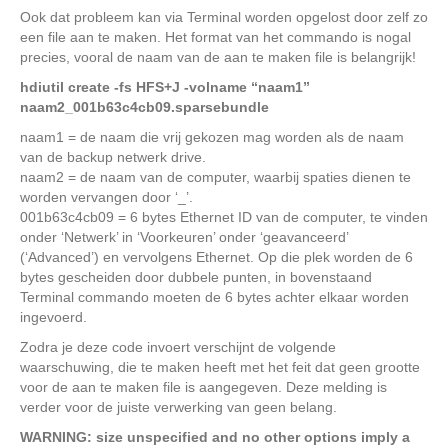
Ook dat probleem kan via Terminal worden opgelost door zelf zo
een file aan te maken. Het format van het commando is nogal
precies, vooral de naam van de aan te maken file is belangrijk!
hdiutil create -fs HFS+J -volname “naam1”
naam2_001b63c4cb09.sparsebundle
naam1 = de naam die vrij gekozen mag worden als de naam
van de backup netwerk drive.
naam2 = de naam van de computer, waarbij spaties dienen te
worden vervangen door ‘_’.
001b63c4cb09 = 6 bytes Ethernet ID van de computer, te vinden
onder ‘Netwerk’ in ‘Voorkeuren’ onder ‘geavanceerd’
(‘Advanced’) en vervolgens Ethernet. Op die plek worden de 6
bytes gescheiden door dubbele punten, in bovenstaand
Terminal commando moeten de 6 bytes achter elkaar worden
ingevoerd.
Zodra je deze code invoert verschijnt de volgende
waarschuwing, die te maken heeft met het feit dat geen grootte
voor de aan te maken file is aangegeven. Deze melding is
verder voor de juiste verwerking van geen belang.
WARNING: size unspecified and no other options imply a