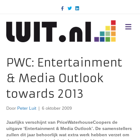
F
T
L
a
w
i
c
i
n
e
t
k
b
t
e
M
o
e
d
E
o
r
i
N
k
n
U
PWC: Entertainment
& Media Outlook
towards 2013
Door
Peter Luit
|
6 oktober 2009
Jaarlijks verschijnt van PriceWaterhouseCoopers de
uitgave ‘Entertainment & Media Outlook’. De samenstellers
zullen dit jaar behoorlijk wat extra werk hebben verzet om