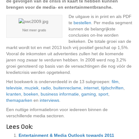
de gevolgen van de crisis in kaart te hebben kunnen
brengen voor de media- en entertainmentbranche.
De uitgave is in print en als PDF
te
bestellen
. Per media segment
kunnen de belangrijkste
Niet meer gratis
conclusies on-lne worden
bekeken. De totale groei van de
markt wordt tot en met 2013 toch vrij positief geschat op 1,5%.
Vooral de inkomsten uit advertenties zullen het de komende
jaren nog zwaar te verduren hebben. In 2008 werd nog 3,2%
groei genoteerd op basis van de verwachtingen die nog vóór de
kredietcrisis werden opgetekend.
Het boekwerk is onderverdeeld in de 13 subgroepen:
film
,
televisie
,
muziek
,
radio
,
buitenreclame
,
internet
,
tijdschriften
,
kranten
,
boeken
,
business informatie
,
gaming
,
sport
,
themaparken
en
interviews
.
Een nuttige informatiebron voor iedereen binnen de
verschillende media sectoren.
Lees Ook:
Entertainment & Media Outlook towards 2011