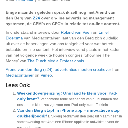
Enige maanden geleden sprak ik zelf nog met Arend van
den Berg van
Z24
over on-line advertising management
systemen, de CPM’s en CPC’s in relatie tot on-line content.
In onderstaand interview door
Roland van Veen
en
Emiel
Elgersma
van Mediacontainer, laat van den Berg zich duidelijk
uit over de beperkingen van ons taalgebied voor wat betreft
betaalde on-line content. Het interview vond plaats in het kader
van het volgende week te houden congres ‘Show me The
Money’ van
The Dutch Media Professionals
.
Arend van den Berg (z24): advertenties moeten creatiever
from
Mediacontainer
on
Vimeo
.
Lees Ook:
Weekendoverpeinzing: Ons land te klein voor iPad-
only krant?
Vanochtend rolde het bericht van nu.nl binnen dat
ons land te klein zou zijn voor een iPad-only krant. Te klein...
Van den Berg stapt in iPhone app – innovatieve stap
drukkerijbedrijf
Drukkerij bedrijf van den Berg uit Maarn heeft in
samenwerking met 4net een iPhone applicatie ontwikkeld voor de
verzending van...