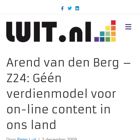
F
T
L
a
w
i
c
i
n
e
t
k
b
t
e
M
o
e
d
E
o
r
i
N
k
n
U
Arend van den Berg –
Z24: Géén
verdienmodel voor
on-line content in
ons land
Door
Peter Luit
|
2 december 2009