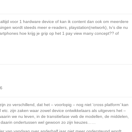
 altijd voor 1 hardware device of kan ik content dan ook om meerdere
ingen wordt steeds meer e-readers, playstation(network), tv’s die nu
artphones hoe krijg je grip op het 1 pay view many concept?? of
06
jn zo verschillend, dat het – voorlopig – nog niet ‘cross platform’ kan
etc. zijn zaken waar zowel device ontwikkelaars als uitgevers het –
d waarin we nu leven, in de transitiefase vwb de modellen, de middelen,
daarin ondertussen wel gewoon zo zijn keuzes……
er van vandaag over anderhalf jaar niet meer ondersteund wordt.