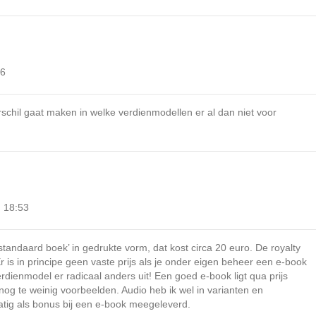
26
chil gaat maken in welke verdienmodellen er al dan niet voor
m 18:53
tandaard boek’ in gedrukte vorm, dat kost circa 20 euro. De royalty
Er is in principe geen vaste prijs als je onder eigen beheer een e-book
verdienmodel er radicaal anders uit! Een goed e-book ligt qua prijs
og te weinig voorbeelden. Audio heb ik wel in varianten en
tig als bonus bij een e-book meegeleverd.