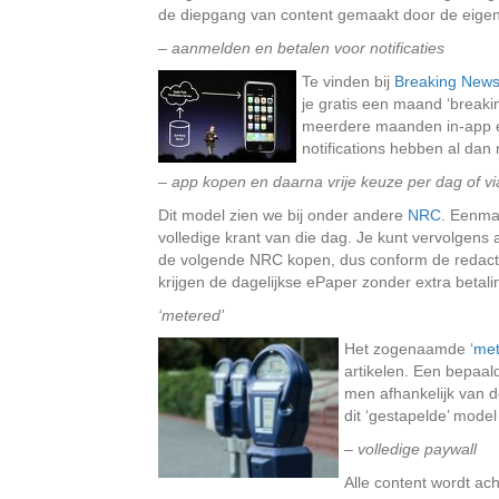
de diepgang van content gemaakt door de eigen
– aanmelden en betalen voor notificaties
Te vinden bij
Breaking News
je gratis een maand ‘breaki
meerdere maanden in-app 
notifications hebben al dan 
– app kopen en daarna vrije keuze per dag of 
Dit model zien we bij onder andere
NRC
. Eenmal
volledige krant van die dag. Je kunt vervolgens
de volgende NRC kopen, dus conform de redactio
krijgen de dagelijkse ePaper zonder extra betali
‘metered’
Het zogenaamde ‘
met
artikelen. Een bepaal
men afhankelijk van 
dit ‘gestapelde’ mode
– volledige paywall
Alle content wordt ach