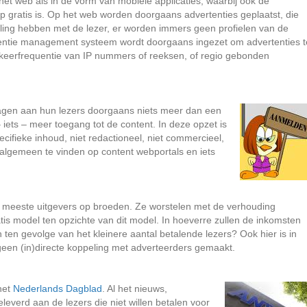
het web als in de vorm van mobiele applicaties, waarbij ook de
oop gratis is. Op het web worden doorgaans advertenties geplaatst, die
ling hebben met de lezer, er worden immers geen profielen van de
entie management systeem wordt doorgaans ingezet om advertenties t
gkeerfrequentie van IP nummers of reeksen, of regio gebonden
vragen aan hun lezers doorgaans niets meer dan een
iets – meer toegang tot de content. In deze opzet is
cifieke inhoud, niet redactioneel, niet commercieel,
t algemeen te vinden op content webportals en iets
e meeste uitgevers op broeden. Ze worstelen met de verhouding
atis model ten opzichte van dit model. In hoeverre zullen de inkomsten
ten gevolge van het kleinere aantal betalende lezers? Ook hier is in
een (in)directe koppeling met adverteerders gemaakt.
het
Nederlands Dagblad
. Al het nieuws,
everd aan de lezers die niet willen betalen voor