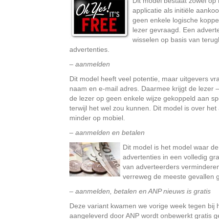
Dit model bestaat zowel op 
applicatie als initiële aank
geen enkele logische koppe
lezer gevraagd. Een advert
wisselen op basis van teru
advertenties.
– aanmelden
Dit model heeft veel potentie, maar uitgevers 
naam en e-mail adres. Daarmee krijgt de lezer – 
de lezer op geen enkele wijze gekoppeld aan spe
terwijl het wel zou kunnen. Dit model is over he
minder op mobiel.
– aanmelden en betalen
Dit model is het model waar d
advertenties in een volledig gr
van adverteerders verminderen 
verreweg de meeste gevallen g
– aanmelden, betalen en ANP nieuws is gratis
Deze variant kwamen we vorige week tegen bij 
aangeleverd door ANP wordt onbewerkt gratis gel