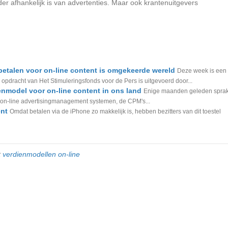
r afhankelijk is van advertenties. Maar ook krantenuitgevers
etalen voor on-line content is omgekeerde wereld
Deze week is een
 opdracht van Het Stimuleringsfonds voor de Pers is uitgevoerd door...
nmodel voor on-line content in ons land
Enige maanden geleden spra
r on-line advertisingmanagement systemen, de CPM's...
ent
Omdat betalen via de iPhone zo makkelijk is, hebben bezitters van dit toestel
t
verdienmodellen on-line