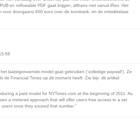
ePUB en reflowable PDF gaat krijgen, althans niet vanuit iRex. Het
ch voor doorgaans 600 euro over de toonbank, en de ontwikkelaar
15:58
 het laatstgenoemde model gaat gebruiken (‘volledige paywall’). Ze
 de Financial Times op dit moment heeft. Zie bijv. dit artikel:
roducing a paid model for NYTimes.com at the beginning of 2011. As
sen a metered approach that will offer users free access to a set
e users once they exceed that number.”