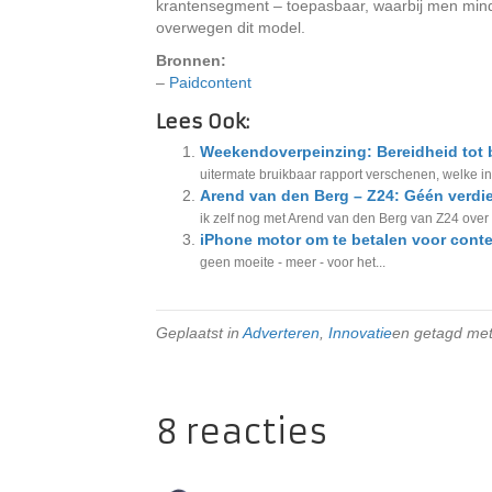
krantensegment – toepasbaar, waarbij men minde
overwegen dit model.
Bronnen:
–
Paidcontent
Lees Ook:
Weekendoverpeinzing: Bereidheid tot b
uitermate bruikbaar rapport verschenen, welke in
Arend van den Berg – Z24: Géén verdie
ik zelf nog met Arend van den Berg van Z24 ove
iPhone motor om te betalen voor cont
geen moeite - meer - voor het...
Geplaatst in
Adverteren
,
Innovatie
en getagd me
8 reacties