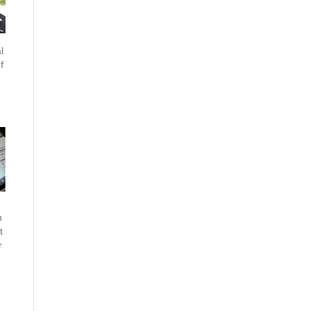
l
f
n
t
r