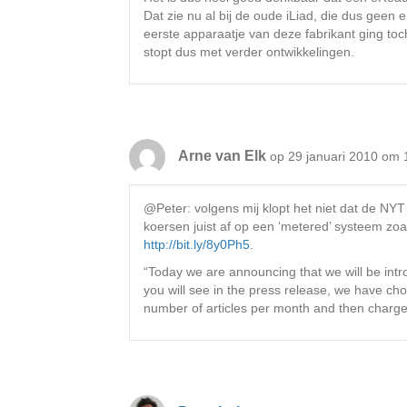
Dat zie nu al bij de oude iLiad, die dus geen 
eerste apparaatje van deze fabrikant ging to
stopt dus met verder ontwikkelingen.
Arne van Elk
op 29 januari 2010 om 
@Peter: volgens mij klopt het niet dat de NYT
koersen juist af op een ‘metered’ systeem zoals
http://bit.ly/8y0Ph5
.
“Today we are announcing that we will be int
you will see in the press release, we have cho
number of articles per month and then charg