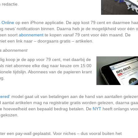
 redactie.
 Online
op een iPhone applicatie. De app kost 79 cent en daarmee haa
ng news’ notificatiosn binnen. Daarna heb je de mogelijkheid voor één o
een soort
abonnement
te kopen vanaf 79 cent voor één maand. De
niet een link naar – doorgaans gratis – artikelen.
via abonnement
ig koop je de app voor 79 cent, met daarbij de
 als niet abonnee elke dag naar keuze om 15:00
nele tijdslijn. Abonnees van de papieren krant
ng.
ered
‘ model gaat uit van betalingen aan de hand van aantallen geleze
d aantal artikelen mag na registratie gratis worden gelezen, daarna gaa
de hoeveelheid een bepaald bedrag betalen. De
NYT
heeft onlangs voo
l gekozen.
ter een pay-wall geplaatst. Voor niches – dus vooral buiten het