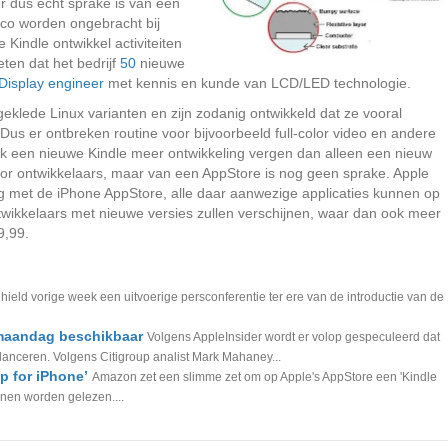
ier dus echt sprake is van een
hco worden ongebracht bij
 Kindle ontwikkel activiteiten
eten dat het bedrijf
50
nieuwe
Display engineer
met kennis en kunde van LCD/LED technologie.
geklede Linux varianten en zijn zodanig ontwikkeld dat ze vooral
 Dus er ontbreken routine voor bijvoorbeeld full-color video en andere
ook een nieuwe Kindle meer ontwikkeling vergen dan alleen een nieuw
or ontwikkelaars, maar van een AppStore is nog geen sprake. Apple
ong met de iPhone AppStore, alle daar aanwezige applicaties kunnen op
twikkelaars met nieuwe versies zullen verschijnen, waar dan ook meer
9,99.
ield vorige week een uitvoerige persconferentie ter ere van de introductie van de
 maandag beschikbaar
Volgens AppleInsider wordt er volop gespeculeerd dat
nceren. Volgens Citigroup analist Mark Mahaney...
p for iPhone’
Amazon zet een slimme zet om op Apple's AppStore een 'Kindle
nen worden gelezen....