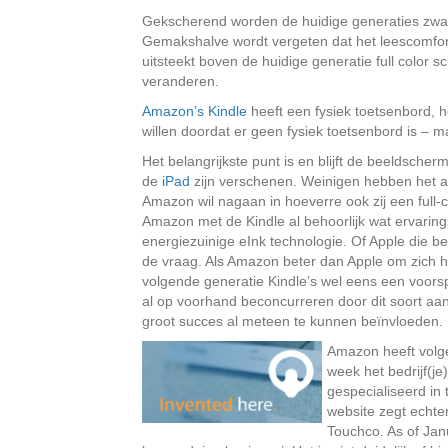
Gekscherend worden de huidige generaties zwart/
Gemakshalve wordt vergeten dat het leescomfort
uitsteekt boven de huidige generatie full colo
veranderen.
Amazon’s Kindle
heeft een fysiek toetsenbord, 
willen doordat er geen fysiek toetsenbord is – 
Het belangrijkste punt is en blijft de beeldscher
de
iPad
zijn verschenen. Weinigen hebben het a
Amazon wil nagaan in hoeverre ook zij een full-c
Amazon met de Kindle al behoorlijk wat ervarings
energiezuinige eInk technologie. Of Apple die be
de vraag. Als Amazon beter dan Apple om zich he
volgende generatie Kindle’s wel eens een voor
al op voorhand beconcurreren door dit soort aa
groot succes al meteen te kunnen beïnvloeden.
Amazon heeft volge
week het bedrijf(je
gespecialiseerd in
website zegt echter
Touchco. As of Jan