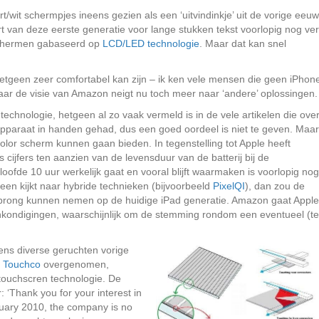
wit schermpjes ineens gezien als een ‘uitvindinkje’ uit de vorige eeuw
 van deze eerste generatie voor lange stukken tekst voorlopig nog ver
r schermen gabaseerd op
LCD/LED technologie
. Maar dat kan snel
hetgeen zeer comfortabel kan zijn – ik ken vele mensen die geen iPhon
maar de visie van Amazon neigt nu toch meer naar ‘andere’ oplossingen.
mtechnologie, hetgeen al zo vaak vermeld is in de vele artikelen die ove
pparaat in handen gehad, dus een goed oordeel is niet te geven. Maar
olor scherm kunnen gaan bieden. In tegenstelling tot Apple heeft
 cijfers ten aanzien van de levensduur van de batterij bij de
loofde 10 uur werkelijk gaat en vooral blijft waarmaken is voorlopig nog
en kijkt naar hybride technieken (bijvoorbeeld
PixelQI
), dan zou de
sprong kunnen nemen op de huidige iPad generatie. Amazon gaat Apple
nkondigingen, waarschijnlijk om de stemming rondom een eventueel (te
ns diverse geruchten vorige
)
Touchco
overgenomen,
 touchscren technologie. De
: ‘Thank you for your interest in
uary 2010, the company is no