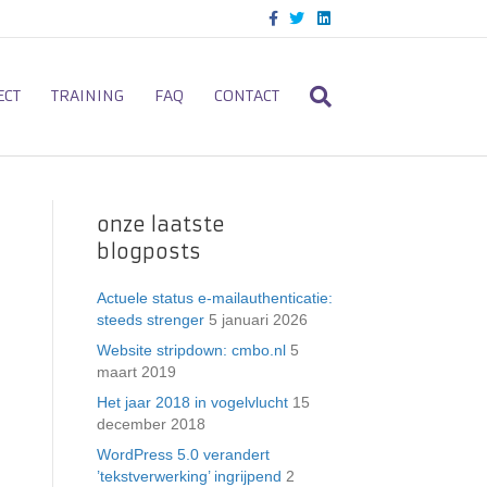
F
T
L
a
w
i
c
i
n
e
t
k
b
t
e
o
e
d
ECT
TRAINING
FAQ
CONTACT
o
r
i
k
n
onze laatste
blogposts
Actuele status e-mailauthenticatie:
steeds strenger
5 januari 2026
Website stripdown: cmbo.nl
5
maart 2019
Het jaar 2018 in vogelvlucht
15
december 2018
WordPress 5.0 verandert
’tekstverwerking’ ingrijpend
2