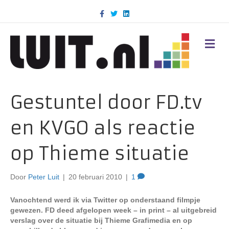
F
T
L
a
w
i
c
i
n
e
t
k
b
t
e
M
o
e
d
E
o
r
i
N
k
n
U
Gestuntel door FD.tv
en KVGO als reactie
op Thieme situatie
Door
Peter Luit
|
20 februari 2010
|
1
Vanochtend werd ik via Twitter op onderstaand filmpje
gewezen. FD deed afgelopen week – in print – al uitgebreid
verslag over de situatie bij Thieme Grafimedia en op