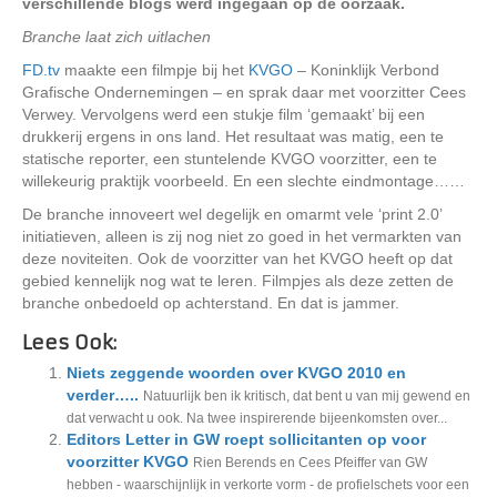
verschillende blogs werd ingegaan op de oorzaak.
Branche laat zich uitlachen
FD.tv
maakte een filmpje bij het
KVGO
– Koninklijk Verbond
Grafische Ondernemingen – en sprak daar met voorzitter Cees
Verwey. Vervolgens werd een stukje film ‘gemaakt’ bij een
drukkerij ergens in ons land. Het resultaat was matig, een te
statische reporter, een stuntelende KVGO voorzitter, een te
willekeurig praktijk voorbeeld. En een slechte eindmontage……
De branche innoveert wel degelijk en omarmt vele ‘print 2.0’
initiatieven, alleen is zij nog niet zo goed in het vermarkten van
deze noviteiten. Ook de voorzitter van het KVGO heeft op dat
gebied kennelijk nog wat te leren. Filmpjes als deze zetten de
branche onbedoeld op achterstand. En dat is jammer.
Lees Ook:
Niets zeggende woorden over KVGO 2010 en
verder…..
Natuurlijk ben ik kritisch, dat bent u van mij gewend en
dat verwacht u ook. Na twee inspirerende bijeenkomsten over...
Editors Letter in GW roept sollicitanten op voor
voorzitter KVGO
Rien Berends en Cees Pfeiffer van GW
hebben - waarschijnlijk in verkorte vorm - de profielschets voor een