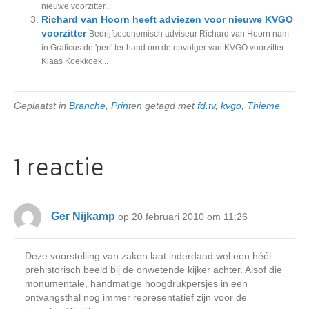
nieuwe voorzitter...
Richard van Hoorn heeft adviezen voor nieuwe KVGO
voorzitter
Bedrijfseconomisch adviseur Richard van Hoorn nam
in Graficus de 'pen' ter hand om de opvolger van KVGO voorzitter
Klaas Koekkoek...
Geplaatst in
Branche
,
Print
en getagd met
fd.tv
,
kvgo
,
Thieme
1 reactie
Ger Nijkamp
op 20 februari 2010 om 11:26
Deze voorstelling van zaken laat inderdaad wel een héél
prehistorisch beeld bij de onwetende kijker achter. Alsof die
monumentale, handmatige hoogdrukpersjes in een
ontvangsthal nog immer representatief zijn voor de