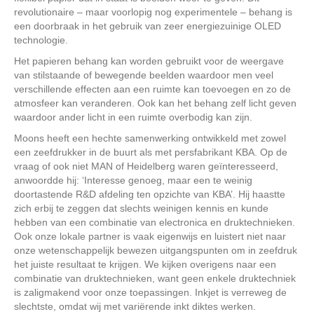
revolutionaire – maar voorlopig nog experimentele – behang is
een doorbraak in het gebruik van zeer energiezuinige OLED
technologie.
Het papieren behang kan worden gebruikt voor de weergave
van stilstaande of bewegende beelden waardoor men veel
verschillende effecten aan een ruimte kan toevoegen en zo de
atmosfeer kan veranderen. Ook kan het behang zelf licht geven
waardoor ander licht in een ruimte overbodig kan zijn.
Moons heeft een hechte samenwerking ontwikkeld met zowel
een zeefdrukker in de buurt als met persfabrikant KBA. Op de
vraag of ook niet MAN of Heidelberg waren geïnteresseerd,
anwoordde hij: ‘Interesse genoeg, maar een te weinig
doortastende R&D afdeling ten opzichte van KBA’. Hij haastte
zich erbij te zeggen dat slechts weinigen kennis en kunde
hebben van een combinatie van electronica en druktechnieken.
Ook onze lokale partner is vaak eigenwijs en luistert niet naar
onze wetenschappelijk bewezen uitgangspunten om in zeefdruk
het juiste resultaat te krijgen. We kijken overigens naar een
combinatie van druktechnieken, want geen enkele druktechniek
is zaligmakend voor onze toepassingen. Inkjet is verreweg de
slechtste, omdat wij met variërende inkt diktes werken.