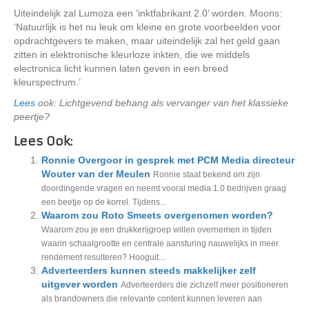
Uiteindelijk zal Lumoza een ‘inktfabrikant 2.0’ worden. Moons:
‘Natuurlijk is het nu leuk om kleine en grote voorbeelden voor
opdrachtgevers te maken, maar uiteindelijk zal het geld gaan
zitten in elektronische kleurloze inkten, die we middels
electronica licht kunnen laten geven in een breed
kleurspectrum.’
Lees
ook: Lichtgevend behang als vervanger van het klassieke
peertje?
Lees Ook:
Ronnie Overgoor in gesprek met PCM Media directeur
Wouter van der Meulen
Ronnie staat bekend om zijn
doordingende vragen en neemt vooral media 1.0 bedrijven graag
een beetje op de korrel. Tijdens...
Waarom zou Roto Smeets overgenomen worden?
Waarom zou je een drukkerijgroep willen overnemen in tijden
waarin schaalgrootte en centrale aansturing nauwelijks in meer
rendement resulteren? Hooguit...
Adverteerders kunnen steeds makkelijker zelf
uitgever worden
Adverteerders die zichzelf meer positioneren
als brandowners die relevante content kunnen leveren aan