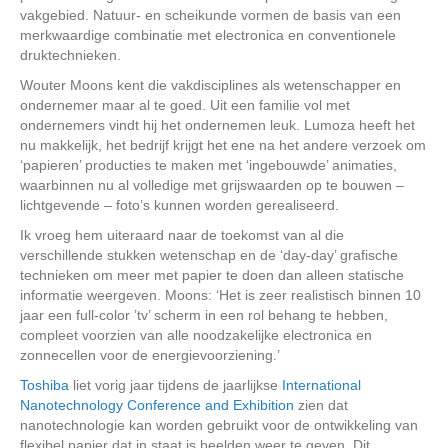
vakgebied. Natuur- en scheikunde vormen de basis van een
merkwaardige combinatie met electronica en conventionele
druktechnieken.
Wouter Moons kent die vakdisciplines als wetenschapper en
ondernemer maar al te goed. Uit een familie vol met
ondernemers vindt hij het ondernemen leuk. Lumoza heeft het
nu makkelijk, het bedrijf krijgt het ene na het andere verzoek om
‘papieren’ producties te maken met ‘ingebouwde’ animaties,
waarbinnen nu al volledige met grijswaarden op te bouwen –
lichtgevende – foto’s kunnen worden gerealiseerd.
Ik vroeg hem uiteraard naar de toekomst van al die
verschillende stukken wetenschap en de ‘day-day’ grafische
technieken om meer met papier te doen dan alleen statische
informatie weergeven. Moons: ‘Het is zeer realistisch binnen 10
jaar een full-color ’tv’ scherm in een rol behang te hebben,
compleet voorzien van alle noodzakelijke electronica en
zonnecellen voor de energievoorziening.’
Toshiba
liet vorig jaar tijdens de jaarlijkse
International
Nanotechnology Conference and Exhibition
zien dat
nanotechnologie kan worden gebruikt voor de ontwikkeling van
flexibel papier dat in staat is beelden weer te geven. Dit