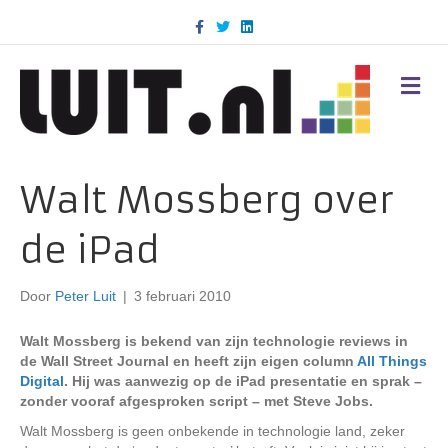
F
T
L
a
w
i
c
i
n
e
t
k
b
t
e
M
o
e
d
E
o
r
i
N
k
n
U
Walt Mossberg over
de iPad
Door
Peter Luit
|
3 februari 2010
Walt Mossberg is bekend van zijn technologie reviews in
de Wall Street Journal en heeft zijn eigen column
All Things
Digital
. Hij was aanwezig op de iPad presentatie en sprak –
zonder vooraf afgesproken script – met Steve Jobs.
Walt Mossberg is geen onbekende in technologie land, zeker