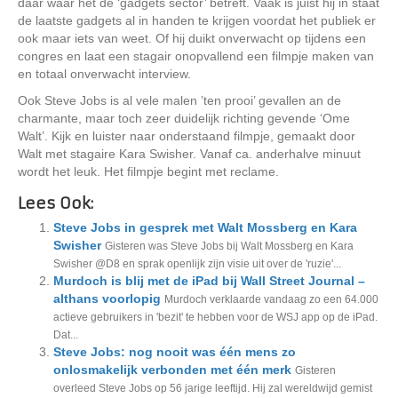
daar waar het de ‘gadgets sector’ betreft. Vaak is juist hij in staat
de laatste gadgets al in handen te krijgen voordat het publiek er
ook maar iets van weet. Of hij duikt onverwacht op tijdens een
congres en laat een stagair onopvallend een filmpje maken van
en totaal onverwacht interview.
Ook Steve Jobs is al vele malen ’ten prooi’ gevallen an de
charmante, maar toch zeer duidelijk richting gevende ‘Ome
Walt’. Kijk en luister naar onderstaand filmpje, gemaakt door
Walt met stagaire Kara Swisher. Vanaf ca. anderhalve minuut
wordt het leuk. Het filmpje begint met reclame.
Lees Ook:
Steve Jobs in gesprek met Walt Mossberg en Kara
Swisher
Gisteren was Steve Jobs bij Walt Mossberg en Kara
Swisher @D8 en sprak openlijk zijn visie uit over de 'ruzie'...
Murdoch is blij met de iPad bij Wall Street Journal –
althans voorlopig
Murdoch verklaarde vandaag zo een 64.000
actieve gebruikers in 'bezit' te hebben voor de WSJ app op de iPad.
Dat...
Steve Jobs: nog nooit was één mens zo
onlosmakelijk verbonden met één merk
Gisteren
overleed Steve Jobs op 56 jarige leeftijd. Hij zal wereldwijd gemist