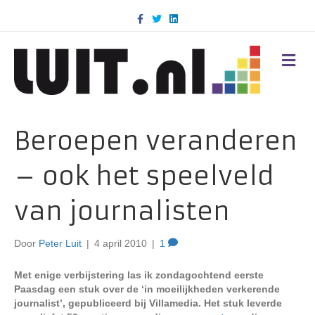
F
T
L
a
w
i
c
i
n
e
t
k
b
t
e
M
o
e
d
E
o
r
i
N
k
n
U
Beroepen veranderen
– ook het speelveld
van journalisten
Door
Peter Luit
|
4 april 2010
|
1
Met enige verbijstering las ik zondagochtend eerste
Paasdag een stuk over de ‘in moeilijkheden verkerende
journalist’, gepubliceerd bij Villamedia. Het stuk leverde