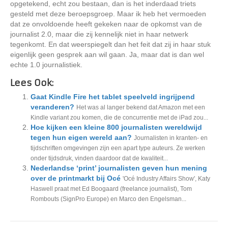
opgetekend, echt zou bestaan, dan is het inderdaad triets
gesteld met deze beroepsgroep. Maar ik heb het vermoeden
dat ze onvoldoende heeft gekeken naar de opkomst van de
journalist 2.0, maar die zij kennelijk niet in haar netwerk
tegenkomt. En dat weerspiegelt dan het feit dat zij in haar stuk
eigenlijk geen gesprek aan wil gaan. Ja, maar dat is dan wel
echte 1.0 journalistiek.
Lees Ook:
Gaat Kindle Fire het tablet speelveld ingrijpend
veranderen?
Het was al langer bekend dat Amazon met een
Kindle variant zou komen, die de concurrentie met de iPad zou...
Hoe kijken een kleine 800 journalisten wereldwijd
tegen hun eigen wereld aan?
Journalisten in kranten- en
tijdschriften omgevingen zijn een apart type auteurs. Ze werken
onder tijdsdruk, vinden daardoor dat de kwaliteit...
Nederlandse ‘print’ journalisten geven hun mening
over de printmarkt bij Océ
'Océ Industry Affairs Show', Katy
Haswell praat met Ed Boogaard (freelance journalist), Tom
Rombouts (SignPro Europe) en Marco den Engelsman...