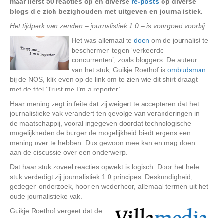
maar liefst 50 reacties op en diverse
re-posts
op diverse
blogs die zich bezighouden met uitgeven en journalistiek.
Het tijdperk van zenden – journalistiek 1.0 – is voorgoed voorbij
Het was allemaal te
doen
om de journalist te
beschermen tegen ‘verkeerde
concurrenten’, zoals bloggers. De auteur
van het stuk, Guikje Roethof is
ombudsman
bij de NOS, klik even op de link om te zien wie dit shirt draagt
met de titel ‘Trust me I’m a reporter’….
Haar mening zegt in feite dat zij weigert te accepteren dat het
journalistieke vak verandert ten gevolge van veranderingen in
de maatschappij, vooral ingegeven doordat technologische
mogelijkheden de burger de mogelijkheid biedt ergens een
mening over te hebben. Dus gewoon mee kan en mag doen
aan de discussie over een onderwerp.
Dat haar stuk zoveel reacties opwekt is logisch. Door het hele
stuk verdedigt zij journalistiek 1.0 principes. Deskundigheid,
gedegen onderzoek, hoor en wederhoor, allemaal termen uit het
oude journalistieke vak.
Guikje Roethof vergeet dat de