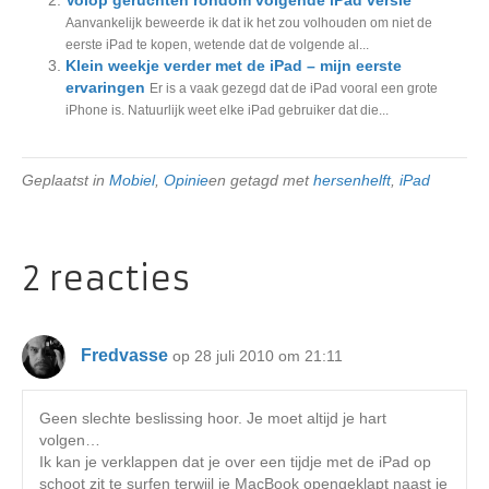
Volop geruchten rondom volgende iPad versie
Aanvankelijk beweerde ik dat ik het zou volhouden om niet de
eerste iPad te kopen, wetende dat de volgende al...
Klein weekje verder met de iPad – mijn eerste
ervaringen
Er is a vaak gezegd dat de iPad vooral een grote
iPhone is. Natuurlijk weet elke iPad gebruiker dat die...
Geplaatst in
Mobiel
,
Opinie
en getagd met
hersenhelft
,
iPad
2 reacties
Fredvasse
op 28 juli 2010 om 21:11
Geen slechte beslissing hoor. Je moet altijd je hart
volgen…
Ik kan je verklappen dat je over een tijdje met de iPad op
schoot zit te surfen terwijl je MacBook opengeklapt naast je