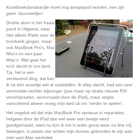
Kookboekstandaardje moet nog aangepast worden, nee zijn
geen ‘stuurwieltjes’
Drukte alom in het fraaie
pand in Uitgeest, waar
niet alleen iPads over de
toonbank gingen, maar
ook MacBook Pro’s, Mac
Mini’s en een paar
iMac’s. Wat gaat het
toch slecht in ons land.
Tja, het is een
verslavend ding, dat kan
ik na één avondje wel al vaststellen. Ik sliep slecht, had een zeer
vermoeide rechter wijsvinger (pas maar op straks nieuwe RSI
verschijnselen, veroorzaakt door de iPad), maar stapte
vanochtend alweer vroeg mijn bed uit om ‘verder te spelen’.
Het ongeluk wil dat mijn MacBook Pro opnieuw in reparaties,
hetgeen door de iPad dan wel weer een beetje werd
goedgemaakt, want nu kon ik me in ieder geval weer on-line vrij
bewegen, in plaats van achter mijn bureau gebonden te zijn aan
mijn vast iMac werkplek.