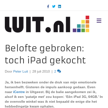
F
T
L
a
w
i
c
i
n
e
t
k
b
t
e
M
o
e
d
E
o
r
i
N
k
n
U
Belofte gebroken:
toch iPad gekocht
Door
Peter Luit
|
28 juli 2010
|
2
Ja, ik ben bezweken onder de druk van mijn emotionele
hersenhelft. Gisteren de impuls aankoop gedaan. Even
naar
iCentre
in Uitgeest. Bij de balie aangekomen zei ik,
alsof ik een ‘patatje met’ zou kopen: ‘Eén iPad 3G, 64GB.’ In
de overvolle winkel was ik niet bepaald de enige die het
hebbedingetje kwam ophalen.