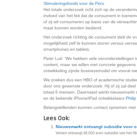
Stimuleringsfonds voor de Pers
.
Het totale onderzoek richt zich op de veranderi
invloed van het feit dat de consument in toenem
of zij wil consumeren op basis van de verwachti
maat kunnen worden bediend.
Het onderzoek richting de consument stelt de 
mogelijkheid zelf te kunnen sturen versus verra
smartphones en tablets.
Peter Luit: ‘We hebben vele veronderstellinge
content, maar we willen met concrete gegevens 
ontwikkeling zijnde businessmodel om vooral ni
We zoeken dus een HBO of academische student 
door ons gewenste onderzoek. Hij of zij zal dee
totaal 6 mensen. Daarnaast werkt nieuwsmarkt 
en de bekende iPhone/iPad ontwikkelaars
Philip
Belangstellenden kunnen contact opnemen met
Lees Ook:
Nieuwsmarkt ontvangt subsidie voor 
Velsen ontvangt 48.000 euro subsidie van het Sti