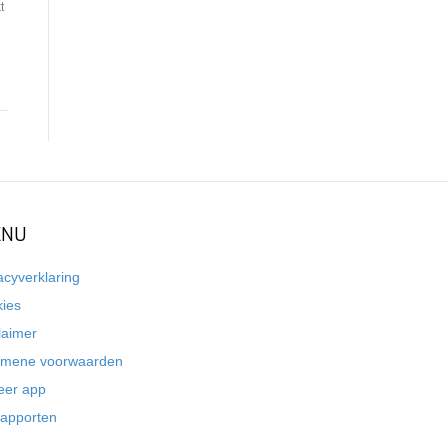
t
NU
acyverklaring
kies
laimer
emene voorwaarden
eer app
rapporten