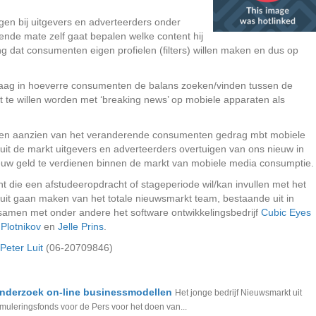
ngen bij uitgevers en adverteerders onder
ende mate zelf gaat bepalen welke content hij
ng dat consumenten eigen profielen (filters) willen maken en dus op
vraag in hoeverre consumenten de balans zoeken/vinden tussen de
st te willen worden met ‘breaking news’ op mobiele apparaten als
n ten aanzien van het veranderende consumenten gedrag mbt mobiele
uit de markt uitgevers en adverteerders overtuigen van ons nieuw in
euw geld te verdienen binnen de markt van mobiele media consumptie.
die een afstudeeropdracht of stageperiode wil/kan invullen met het
l uit gaan maken van het totale nieuwsmarkt team, bestaande uit in
samen met onder andere het software ontwikkelingsbedrijf
Cubic Eyes
 Plotnikov
en
Jelle Prins
.
Peter Luit
(06-20709846)
onderzoek on-line businessmodellen
Het jonge bedrijf Nieuwsmarkt uit
muleringsfonds voor de Pers voor het doen van...