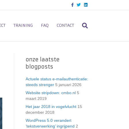
F
T
L
a
w
i
c
i
n
e
t
k
b
t
e
o
e
d
ECT
TRAINING
FAQ
CONTACT
o
r
i
k
n
onze laatste
blogposts
Actuele status e-mailauthenticatie:
steeds strenger
5 januari 2026
Website stripdown: cmbo.nl
5
maart 2019
Het jaar 2018 in vogelvlucht
15
december 2018
WordPress 5.0 verandert
’tekstverwerking’ ingrijpend
2