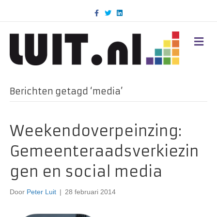
F
T
L
a
w
i
c
i
n
e
t
k
b
t
e
M
o
e
d
E
o
r
i
N
k
n
U
Berichten getagd ‘media’
Weekendoverpeinzing:
Gemeenteraadsverkiezin
gen en social media
Door
Peter Luit
|
28 februari 2014