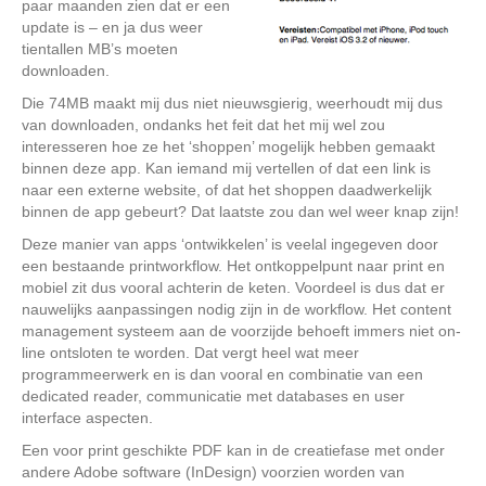
paar maanden zien dat er een
update is – en ja dus weer
tientallen MB’s moeten
downloaden.
Die 74MB maakt mij dus niet nieuwsgierig, weerhoudt mij dus
van downloaden, ondanks het feit dat het mij wel zou
interesseren hoe ze het ‘shoppen’ mogelijk hebben gemaakt
binnen deze app. Kan iemand mij vertellen of dat een link is
naar een externe website, of dat het shoppen daadwerkelijk
binnen de app gebeurt? Dat laatste zou dan wel weer knap zijn!
Deze manier van apps ‘ontwikkelen’ is veelal ingegeven door
een bestaande printworkflow. Het ontkoppelpunt naar print en
mobiel zit dus vooral achterin de keten. Voordeel is dus dat er
nauwelijks aanpassingen nodig zijn in de workflow. Het content
management systeem aan de voorzijde behoeft immers niet on-
line ontsloten te worden. Dat vergt heel wat meer
programmeerwerk en is dan vooral en combinatie van een
dedicated reader, communicatie met databases en user
interface aspecten.
Een voor print geschikte PDF kan in de creatiefase met onder
andere Adobe software (InDesign) voorzien worden van