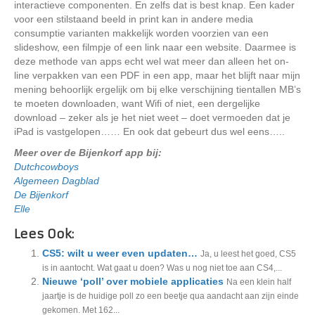
interactieve componenten. En zelfs dat is best knap. Een kader
voor een stilstaand beeld in print kan in andere media
consumptie varianten makkelijk worden voorzien van een
slideshow, een filmpje of een link naar een website. Daarmee is
deze methode van apps echt wel wat meer dan alleen het on-
line verpakken van een PDF in een app, maar het blijft naar mijn
mening behoorlijk ergelijk om bij elke verschijning tientallen MB’s
te moeten downloaden, want Wifi of niet, een dergelijke
download – zeker als je het niet weet – doet vermoeden dat je
iPad is vastgelopen…… En ook dat gebeurt dus wel eens…..
Meer over de Bijenkorf app bij:
Dutchcowboys
Algemeen Dagblad
De Bijenkorf
Elle
Lees Ook:
CS5: wilt u weer even updaten…
Ja, u leest het goed, CS5
is in aantocht. Wat gaat u doen? Was u nog niet toe aan CS4,...
Nieuwe ‘poll’ over mobiele applicaties
Na een klein half
jaartje is de huidige poll zo een beetje qua aandacht aan zijn einde
gekomen. Met 162...