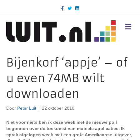
F
T
L
a
w
i
c
i
n
e
t
k
b
t
e
M
o
e
d
E
o
r
i
N
k
n
U
Bijenkorf ‘appje’ – of
u even 74MB wilt
downloaden
Door
Peter Luit
|
22 oktober 2010
Niet voor niets ben ik deze week met de nieuwe poll
begonnen over de toekomst van mobiele applicaties. Ik
sprak afgelopen week met een grote Amerikaanse uitgever,