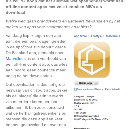
die zei: ‘Ik hoop dat het allemaal wat spannender wordt dan
off-line content apps met vele tientallen MB’s als
download’.
Welke weg gaan brandowners en uitgevers bewandelen bij het
maken van apps voor smartphones en tablets?
Vandaag liep ik tegen een app
aan, die een paar dagen geleden
in de AppStore zijn debuut vierde.
De Bijenkorf app, gemaakt door
Marvellous
, is een voorbeeld van
een off-line content app, dus alles
aan ‘boord’ geen connectie meer
nodig na het downloaden.
Dat downloaden is dus het grote
bezwaar van dit soort apps, zeker
als de ‘bladen’ die erin verwerkt
zijn meerdere keren per jaar
uitkomen. Ik ben zeer benieuwd
wat de herhalingsfrequentie is bij
mensen die deze app één keer
hebben gedownload en over een