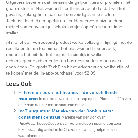
Uitgevers beweren dat mensen dergelijke filters of profielen niet
gaan instellen. Nieuwsmarkt heeft onderzocht dat dat wel het
geval is, zolang het maar heel eenvoudig is in te stellen.
TechFish biedt die mogelijk op hoofdonderwerp niveau door
middel van eenvoudige ‘schakelaartjes’ op één scherm in te
stellen.
Al met al een verrassend product welke volledig in lijn ligt met de
resultaten tot nu toe binnen het nieuwsmarkt onderzoek,
ondanks het feit dat het nog niet duidelijk is welke
achterliggende advertentie- en businessmodellen hun werk
gaan doen. De gratis TechFish biedt advertenties, welke zijn ‘af
te kopen’ met de ‘in-app-purchase’ voor €2,99.
Lees Ook:
Filteren en push notificaties – de verschillende
manieren
In ons land was de nu.nl app op de iPhone als één van
de eerste aanbieders in staat content te...
IncT augustus: Marieke van der Donk plaatst
consument centraal
Marieke van der Donk van
PriceWaterhouseCoopers schreef afgelopen maand een zeer
lezenswaardig artikel in InCT over nieuwe uitgeefprocessen,
waarbinnen de...