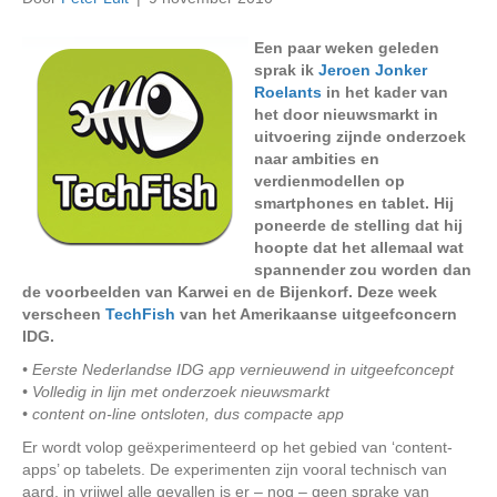
Een paar weken geleden
sprak ik
Jeroen Jonker
Roelants
in het kader van
het door nieuwsmarkt in
uitvoering zijnde onderzoek
naar ambities en
verdienmodellen op
smartphones en tablet. Hij
poneerde de stelling dat hij
hoopte dat het allemaal wat
spannender zou worden dan
de voorbeelden van Karwei en de Bijenkorf. Deze week
verscheen
TechFish
van het Amerikaanse uitgeefconcern
IDG.
• Eerste Nederlandse IDG app vernieuwend in uitgeefconcept
• Volledig in lijn met onderzoek nieuwsmarkt
• content on-line ontsloten, dus compacte app
Er wordt volop geëxperimenteerd op het gebied van ‘content-
apps’ op tabelets. De experimenten zijn vooral technisch van
aard, in vrijwel alle gevallen is er – nog – geen sprake van