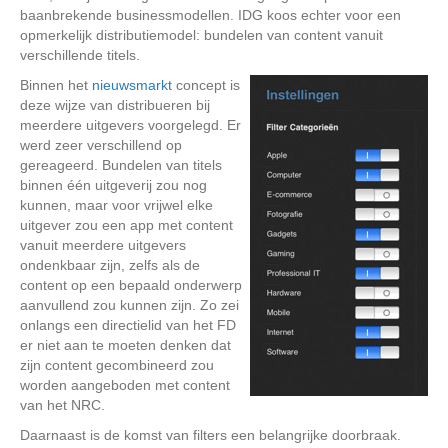
baanbrekende businessmodellen. IDG koos echter voor een
opmerkelijk distributiemodel: bundelen van content vanuit
verschillende titels.
Binnen het
nieuwsmarkt
concept is
deze wijze van distribueren bij
meerdere uitgevers voorgelegd. Er
werd zeer verschillend op
gereageerd. Bundelen van titels
binnen één uitgeverij zou nog
kunnen, maar voor vrijwel elke
uitgever zou een app met content
vanuit meerdere uitgevers
ondenkbaar zijn, zelfs als de
content op een bepaald onderwerp
aanvullend zou kunnen zijn. Zo zei
onlangs een directielid van het FD
er niet aan te moeten denken dat
zijn content gecombineerd zou
worden aangeboden met content
van het NRC.
Daarnaast is de komst van filters een belangrijke doorbraak.