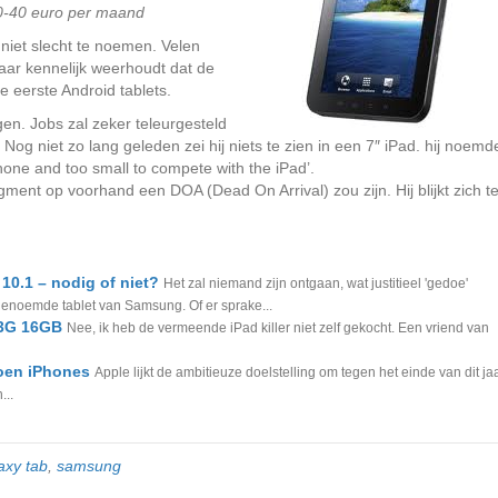
30-40 euro per maand
niet slecht te noemen. Velen
maar kennelijk weerhoudt dat de
e eerste Android tablets.
en. Jobs zal zeker teleurgesteld
Nog niet zo lang geleden zei hij niets te zien in een 7″ iPad. hij noemd
hone and too small to compete with the iPad’.
segment op voorhand een DOA (Dead On Arrival) zou zijn. Hij blijkt zich t
10.1 – nodig of niet?
Het zal niemand zijn ontgaan, wat justitieel 'gedoe'
noemde tablet van Samsung. Of er sprake...
 3G 16GB
Nee, ik heb de vermeende iPad killer niet zelf gekocht. Een vriend van
joen iPhones
Apple lijkt de ambitieuze doelstelling om tegen het einde van dit ja
...
axy tab
,
samsung