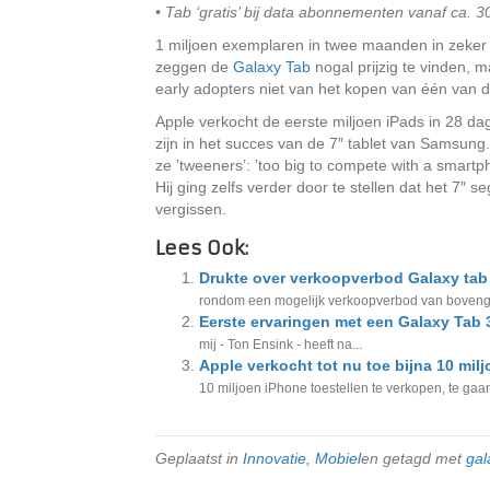
• Tab ‘gratis’ bij data abonnementen vanaf ca. 
1 miljoen exemplaren in twee maanden in zeker 
zeggen de
Galaxy Tab
nogal prijzig te vinden, 
early adopters niet van het kopen van één van d
Apple verkocht de eerste miljoen iPads in 28 dag
zijn in het succes van de 7″ tablet van Samsung. 
ze ’tweeners’: ’too big to compete with a smartp
Hij ging zelfs verder door te stellen dat het 7″ 
vergissen.
Lees Ook:
Drukte over verkoopverbod Galaxy tab 
rondom een mogelijk verkoopverbod van bovenge
Eerste ervaringen met een Galaxy Tab
mij - Ton Ensink - heeft na...
Apple verkocht tot nu toe bijna 10 mil
10 miljoen iPhone toestellen te verkopen, te gaan
Geplaatst in
Innovatie
,
Mobiel
en getagd met
gal