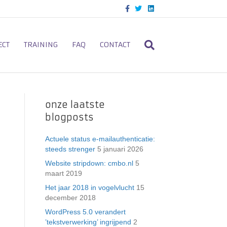
F
T
L
a
w
i
c
i
n
e
t
k
b
t
e
o
e
d
ECT
TRAINING
FAQ
CONTACT
o
r
i
k
n
onze laatste
blogposts
Actuele status e-mailauthenticatie:
steeds strenger
5 januari 2026
Website stripdown: cmbo.nl
5
maart 2019
Het jaar 2018 in vogelvlucht
15
december 2018
WordPress 5.0 verandert
’tekstverwerking’ ingrijpend
2