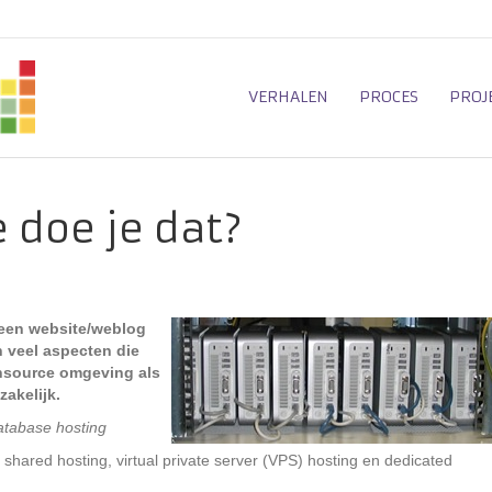
VERHALEN
PROCES
PROJ
 doe je dat?
e een website/weblog
 veel aspecten die
ensource omgeving als
akelijk.
database hosting
: shared hosting, virtual private server (VPS) hosting en dedicated