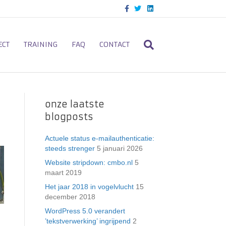
F
T
L
a
w
i
c
i
n
e
t
k
b
t
e
o
e
d
ECT
TRAINING
FAQ
CONTACT
o
r
i
k
n
onze laatste
blogposts
Actuele status e-mailauthenticatie:
steeds strenger
5 januari 2026
Website stripdown: cmbo.nl
5
maart 2019
Het jaar 2018 in vogelvlucht
15
december 2018
WordPress 5.0 verandert
’tekstverwerking’ ingrijpend
2