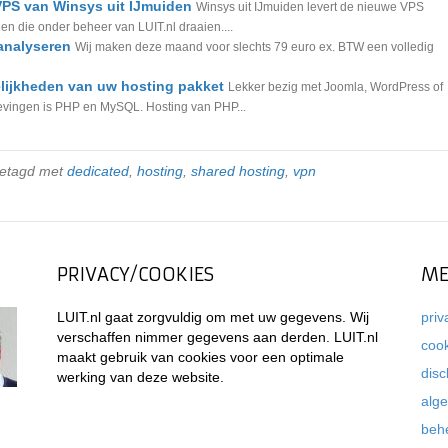
VPS van Winsys uit IJmuiden
Winsys uit IJmuiden levert de nieuwe VPS
en die onder beheer van LUIT.nl draaien....
analyseren
Wij maken deze maand voor slechts 79 euro ex. BTW een volledig
lijkheden van uw hosting pakket
Lekker bezig met Joomla, WordPress of
ingen is PHP en MySQL. Hosting van PHP...
getagd met
dedicated
,
hosting
,
shared hosting
,
vpn
PRIVACY/COOKIES
ME
LUIT.nl gaat zorgvuldig om met uw gegevens. Wij
priv
verschaffen nimmer gegevens aan derden. LUIT.nl
coo
maakt gebruik van cookies voor een optimale
disc
werking van deze website.
alg
beh