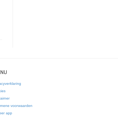
NU
acyverklaring
kies
laimer
emene voorwaarden
eer app