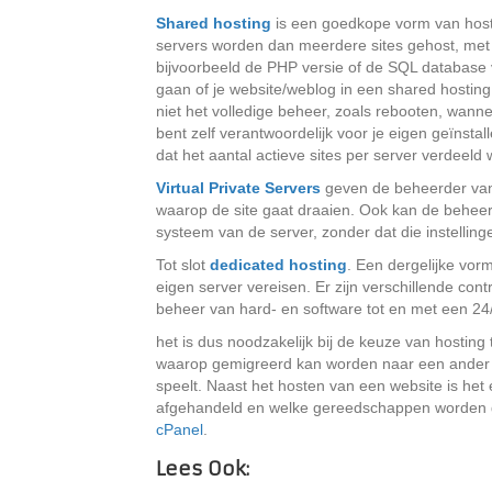
Shared hosting
is een goedkope vorm van host
servers worden dan meerdere sites gehost, met ee
bijvoorbeeld de PHP versie of de SQL database ve
gaan of je website/weblog in een shared hosting
niet het volledige beheer, zoals rebooten, wannee
bent zelf verantwoordelijk voor je eigen geïnst
dat het aantal actieve sites per server verdeel
Virtual Private Servers
geven de beheerder van 
waarop de site gaat draaien. Ook kan de beheerd
systeem van de server, zonder dat die instellin
Tot slot
dedicated hosting
. Een dergelijke vor
eigen server vereisen. Er zijn verschillende con
beheer van hard- en software tot en met een 24
het is dus noodzakelijk bij de keuze van hosting
waarop gemigreerd kan worden naar een ander n
speelt. Naast het hosten van een website is het
afgehandeld en welke gereedschappen worden 
cPanel
.
Lees Ook: