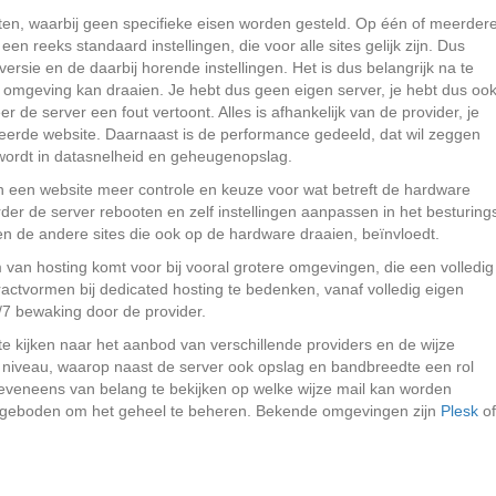
en, waarbij geen specifieke eisen worden gesteld. Op één of meerder
n reeks standaard instellingen, die voor alle sites gelijk zijn. Dus
rsie en de daarbij horende instellingen. Het is dus belangrijk na te
 omgeving kan draaien. Je hebt dus geen eigen server, je hebt dus oo
r de server een fout vertoont. Alles is afhankelijk van de provider, je
alleerde website. Daarnaast is de performance gedeeld, dat wil zeggen
d wordt in datasnelheid en geheugenopslag.
een website meer controle en keuze voor wat betreft de hardware
er de server rebooten en zelf instellingen aanpassen in het besturing
gen de andere sites die ook op de hardware draaien, beïnvloedt.
m van hosting komt voor bij vooral grotere omgevingen, die een volledig
tractvormen bij dedicated hosting te bedenken, vanaf volledig eigen
/7 bewaking door de provider.
 te kijken naar het aanbod van verschillende providers en de wijze
iveau, waarop naast de server ook opslag en bandbreedte een rol
 eveneens van belang te bekijken op welke wijze mail kan worden
geboden om het geheel te beheren. Bekende omgevingen zijn
Plesk
of