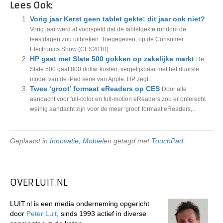
Lees Ook:
Vorig jaar Kerst geen tablet gekte: dit jaar ook niet?
Vorig jaar werd al voorspeld dat de tabletgekte rondom de
feestdagen zou uitbreken. Toegegeven, op de Consumer
Electronics Show (CES2010)...
HP gaat met Slate 500 gokken op zakelijke markt
De
Slate 500 gaat 800 dollar kosten, vergelijkbaar met het duurste
model van de iPad serie van Apple. HP zegt...
Twee ‘groot’ formaat eReaders op CES
Door alle
aandacht voor full-color en full-motion eReaders zou er onterecht
weinig aandacht zijn voor de meer 'groot' formaat eReaders,...
Geplaatst in
Innovatie
,
Mobiel
en getagd met
TouchPad
OVER LUIT.NL
LUIT.nl is een media onderneming opgericht
door
Peter Luit
, sinds 1993 actief in diverse