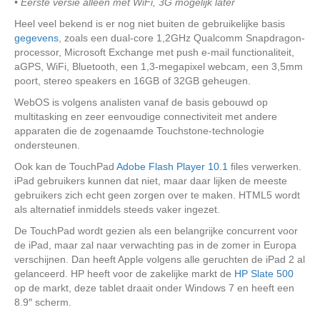
• Eerste versie alleen met WiFi, 3G mogelijk later
Heel veel bekend is er nog niet buiten de gebruikelijke basis
gegevens
, zoals een dual-core 1,2GHz Qualcomm Snapdragon-
processor, Microsoft Exchange met push e-mail functionaliteit,
aGPS, WiFi, Bluetooth, een 1,3-megapixel webcam, een 3,5mm
poort, stereo speakers en 16GB of 32GB geheugen.
WebOS is volgens analisten vanaf de basis gebouwd op
multitasking en zeer eenvoudige connectiviteit met andere
apparaten die de zogenaamde Touchstone-technologie
ondersteunen.
Ook kan de TouchPad
Adobe Flash Player 10.1
files verwerken.
iPad gebruikers kunnen dat niet, maar daar lijken de meeste
gebruikers zich echt geen zorgen over te maken. HTML5 wordt
als alternatief inmiddels steeds vaker ingezet.
De TouchPad wordt gezien als een belangrijke concurrent voor
de iPad, maar zal naar verwachting pas in de zomer in Europa
verschijnen. Dan heeft Apple volgens alle geruchten de iPad 2 al
gelanceerd. HP heeft voor de zakelijke markt de
HP Slate 500
op de markt, deze tablet draait onder Windows 7 en heeft een
8.9″ scherm.