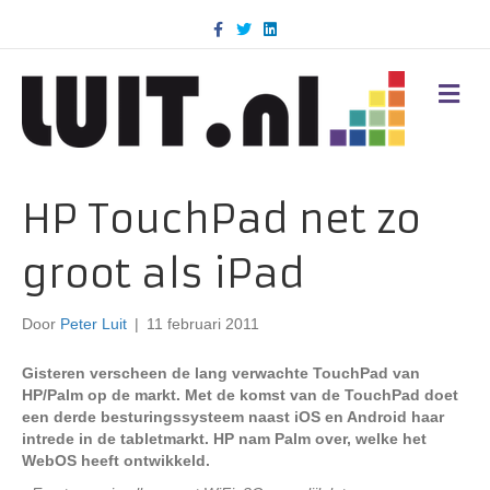
F
T
L
a
w
i
c
i
n
e
t
k
b
t
e
M
o
e
d
E
o
r
i
N
k
n
U
HP TouchPad net zo
groot als iPad
Door
Peter Luit
|
11 februari 2011
Gisteren verscheen de lang verwachte TouchPad van
HP/Palm op de markt. Met de komst van de TouchPad doet
een derde besturingssysteem naast iOS en Android haar
intrede in de tabletmarkt. HP nam Palm over, welke het
WebOS heeft ontwikkeld.