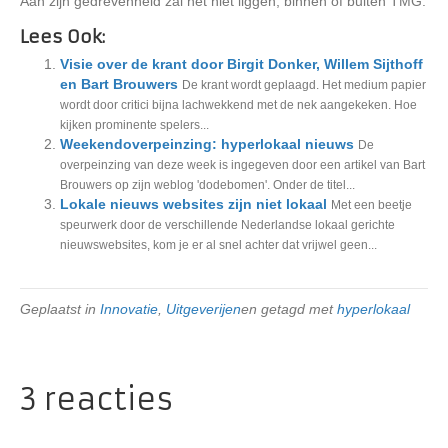
Aan zijn gedrevenheid zal het niet liggen, binnen of buiten TMG.
Lees Ook:
Visie over de krant door Birgit Donker, Willem Sijthoff
en Bart Brouwers
De krant wordt geplaagd. Het medium papier
wordt door critici bijna lachwekkend met de nek aangekeken. Hoe
kijken prominente spelers...
Weekendoverpeinzing: hyperlokaal nieuws
De
overpeinzing van deze week is ingegeven door een artikel van Bart
Brouwers op zijn weblog 'dodebomen'. Onder de titel...
Lokale nieuws websites zijn niet lokaal
Met een beetje
speurwerk door de verschillende Nederlandse lokaal gerichte
nieuwswebsites, kom je er al snel achter dat vrijwel geen...
Geplaatst in
Innovatie
,
Uitgeverijen
en getagd met
hyperlokaal
3 reacties