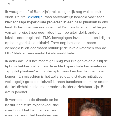
TMG.
Ik vraag me af of Bart ‘zijn’ project eigenlijk nog wel zo leuk
vindt. De titel ‘
dichtbij.nl
‘ was aanvankelijk bedoeld voor zeer
kleinschalige hyperlokale projecten in een paar plaatsen in ons
land. Ik herinner me nog goed dat Bart ten tijde van het begin
van zijn project nog geen idee had hoe uiteindelijk andere
lokale- en/of regionale TMG bewegingen invloed zouden krijgen
op het hyperlokale initiatief. Toen nog bestond de naam
webregio.nl en daarnaast natuurlijk de lokale katernen van de
HDC titels en een aantal lokale weekbladen.
Ik denk dat Bart het meest gelukkig zou zijn gebleven als hij de
tijd zou hebben gehad om de echte hyperlokale beginselen in
zijn ‘pilot plaatsen’ echt volledig tot wasdom had kunnen laten
komen. En misschien is het zelfs zo dat juist deze initiatieven
wel degelijk goed op zichzelf kunnen functioneren, maar onder
de titel dichtbij.nl niet meer onderscheidend zichtbaar zijn. En
dat is jammer.
Ik vermoed dat de directie en het
bestuur de term hyperlokaal snel
over boord hebben gegooid en
meer zagen in het bundelen van