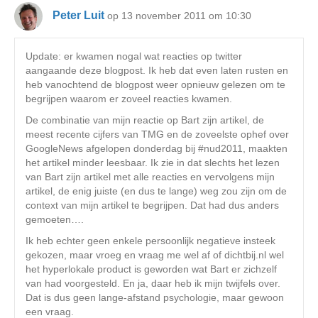
Peter Luit
op 13 november 2011 om 10:30
Update: er kwamen nogal wat reacties op twitter
aangaande deze blogpost. Ik heb dat even laten rusten en
heb vanochtend de blogpost weer opnieuw gelezen om te
begrijpen waarom er zoveel reacties kwamen.
De combinatie van mijn reactie op Bart zijn artikel, de
meest recente cijfers van TMG en de zoveelste ophef over
GoogleNews afgelopen donderdag bij #nud2011, maakten
het artikel minder leesbaar. Ik zie in dat slechts het lezen
van Bart zijn artikel met alle reacties en vervolgens mijn
artikel, de enig juiste (en dus te lange) weg zou zijn om de
context van mijn artikel te begrijpen. Dat had dus anders
gemoeten….
Ik heb echter geen enkele persoonlijk negatieve insteek
gekozen, maar vroeg en vraag me wel af of dichtbij.nl wel
het hyperlokale product is geworden wat Bart er zichzelf
van had voorgesteld. En ja, daar heb ik mijn twijfels over.
Dat is dus geen lange-afstand psychologie, maar gewoon
een vraag.