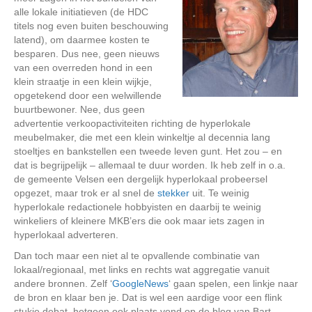
alle lokale initiatieven (de HDC
titels nog even buiten beschouwing
latend), om daarmee kosten te
besparen. Dus nee, geen nieuws
van een overreden hond in een
klein straatje in een klein wijkje,
opgetekend door een welwillende
buurtbewoner. Nee, dus geen
advertentie verkoopactiviteiten richting de hyperlokale
meubelmaker, die met een klein winkeltje al decennia lang
stoeltjes en bankstellen een tweede leven gunt. Het zou – en
dat is begrijpelijk – allemaal te duur worden. Ik heb zelf in o.a.
de gemeente Velsen een dergelijk hyperlokaal probeersel
opgezet, maar trok er al snel de
stekker
uit. Te weinig
hyperlokale redactionele hobbyisten en daarbij te weinig
winkeliers of kleinere MKB’ers die ook maar iets zagen in
hyperlokaal adverteren.
Dan toch maar een niet al te opvallende combinatie van
lokaal/regionaal, met links en rechts wat aggregatie vanuit
andere bronnen. Zelf ‘
GoogleNews
‘ gaan spelen, een linkje naar
de bron en klaar ben je. Dat is wel een aardige voor een flink
stukje debat, hetgeen ook plaats vond op de blog van Bart.