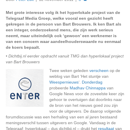
Met grote interesse volg ik het hyperlokale project van de
Telegraaf Media Groep, welke vooral een gezicht heeft
gekregen in de persoon van Bart Brouwers. Ik ken Bart als
een integer, onderzoekend mens, die zijn werk serieus
neemt, maar uiteindelijk ook ‘gewoon’ een werknemer is
van een concern waar aandeelhouderswaarde nu eenmaal
de koers bepaalt.
• Dichtbij.nl eerder opdracht vanuit TMG dan hyperlokaal project
van Bart Brouwers
Twee weken geleden
verscheen
op de
weblog van Bart ‘Het stuntje van
Weespernieuws
‘.
Donderdag
probeerde
Madhav Chinnappa
van
Google News voor de zoveelste keer zijn
gehoor te overtuigen dat doorlinks naar
de bron van het nieuws goed zou zijn
voor de uitgevers. De daarop volgende
forumdiscussie was een herhaling van een al jaren bestaand
meningsverschil tussen uitgevers en Google. Vandaag in de
Telegraaf: hyperlokaal – dus dichtbij.nl – drukt het
resultaat
van