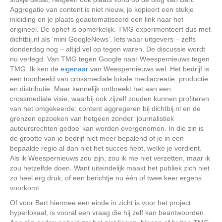
Aggregatie van content is niet nieuw, je kopieert een stukje
inleiding en je plaats geautomatiseerd een link naar het
origineel. De ophef is opmerkelijk. TMG experimenteert dus met
dichtbij.nl als ‘mini GoogleNews’. Iets waar uitgevers – zelfs
donderdag nog – altijd vel op tegen waren. De discussie wordt
nu verlegd. Van TMG tegen Google naar Weespernieuws tegen
TMG. Ik ken de
eigenaar
van Weespernieuws wel. Het bedrijf is
een toonbeeld van crossmediale lokale mediacreatie, productie
en distributie. Maar kennelijk ontbreekt het aan een
crossmediale visie, waarbij ook zijzelf zouden kunnen profiteren
van het omgekeerde: content aggregeren bij dichtbij.nl en de
grenzen opzoeken van hetgeen zonder ‘journalistiek
auteursrechten gedoe’ kan worden overgenomen. In die zin is
de grootte van je bedrijf niet meer bepalend of je in een
bepaalde regio al dan niet het succes hebt, welke je verdient.
Als ik Weespernieuws zou zijn, zou ik me niet verzetten, maar ik
zou hetzelfde doen. Want uiteindelijk maakt het publiek zich niet
zo heel erg druk, of een berichtje nu één of twee keer ergens
voorkomt.
Of voor Bart hiermee een einde in zicht is voor het project
hyperlokaal, is vooral een vraag die hij zelf kan beantwoorden.