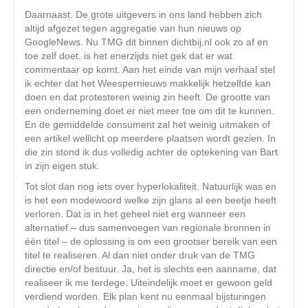
Daarnaast. De grote uitgevers in ons land hebben zich
altijd afgezet tegen aggregatie van hun nieuws op
GoogleNews. Nu TMG dit binnen dichtbij.nl ook zo af en
toe zelf doet, is het enerzijds niet gek dat er wat
commentaar op komt. Aan het einde van mijn verhaal stel
ik echter dat het Weespernieuws makkelijk hetzelfde kan
doen en dat protesteren weinig zin heeft. De grootte van
een onderneming doet er niet meer toe om dit te kunnen.
En de gemiddelde consument zal het weinig uitmaken of
een artikel wellicht op meerdere plaatsen wordt gezien. In
die zin stond ik dus volledig achter de optekening van Bart
in zijn eigen stuk.
Tot slot dan nog iets over hyperlokaliteit. Natuurlijk was en
is het een modewoord welke zijn glans al een beetje heeft
verloren. Dat is in het geheel niet erg wanneer een
alternatief – dus samenvoegen van regionale bronnen in
één titel – de oplossing is om een grootser bereik van een
titel te realiseren. Al dan niet onder druk van de TMG
directie en/of bestuur. Ja, het is slechts een aanname, dat
realiseer ik me terdege. Uiteindelijk moet er gewoon geld
verdiend worden. Elk plan kent nu eenmaal bijsturingen