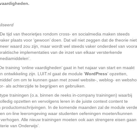
 vaardigheden.
aliseerd
‘De tijd van theorietjes rondom cross- en socialmedia maken steeds
vaker plaats voor ‘gewoon’ doen. Dat wil niet zeggen dat de theorie niet
meer waard zou zijn, maar wordt wel steeds vaker onderdeel van voora
praktische implementaties van de inzet van elkaar versterkende
mediamiddelen’.
De training ‘online vaardigheden’ gaat in het najaar van start en maakt
n ontwikkeling zijn. LUIT.nl gaat de module ‘
WordPress
‘ opzetten,
ermiddel’ om om te kunnen gaan met zowel website-, weblog- en websh
- als achterzijde te begrijpen en gebruiken.
ype trainingen (o.a. binnen de reeks in-company trainingen) waarbij
lledig opzetten en vervolgens leren in de juiste context content te
n productomschrijvingen. In de komende maanden zal de module verde
een on-line leeromgeving waar studenten oefeningen moeten/kunnen
n verhogen. Alle nieuw trainingen moeten ook aan strengere eisen gaan
sterie van Onderwijs’.