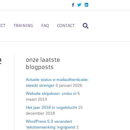
F
T
L
a
w
i
c
i
n
e
t
k
b
t
e
o
e
d
ECT
TRAINING
FAQ
CONTACT
o
r
i
k
n
e
onze laatste
blogposts
Actuele status e-mailauthenticatie:
steeds strenger
5 januari 2026
Website stripdown: cmbo.nl
5
maart 2019
Het jaar 2018 in vogelvlucht
15
december 2018
WordPress 5.0 verandert
’tekstverwerking’ ingrijpend
2