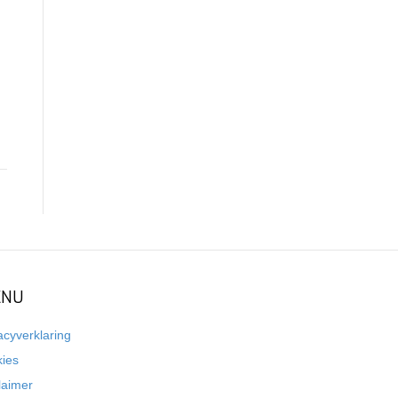
NU
acyverklaring
kies
laimer