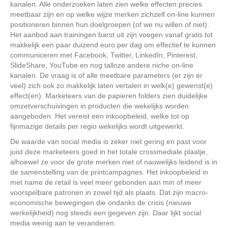
kanalen. Alle onderzoeken laten zien welke effecten precies
meetbaar zijn en op welke wijze merken zichzelf on-line kunnen
positioneren binnen hun doelgroepen (of we nu willen of niet).
Het aanbod aan trainingen barst uit zijn voegen vanaf gratis tot
makkelijk een paar duizend euro per dag om effectief te kunnen
communiceren met Facebook, Twitter, LinkedIn, Pinterest,
SlideShare, YouTube en nog talloze andere niche on-line
kanalen. De vraag is of alle meetbare parameters (er zijn er
veel) zich ook zo makkelijk laten vertalen in welk(e) gewenst(e)
effect(en). Marketeers van de papieren folders zien duidelijke
omzetverschuivingen in producten die wekelijks worden
aangeboden. Het vereist een inkoopbeleid, welke tot op
fijnmazige details per regio wekelijks wordt uitgewerkt.
De waarde van social media is zeker niet gering en past voor
juist deze marketeers goed in het totale crossmediale plaatje,
alhoewel ze voor de grote merken niet of nauwelijks leidend is in
de samenstelling van de printcampagnes. Het inkoopbeleid in
met name de retail is veel meer gebonden aan min of meer
voorspelbare patronen in zowel tijd als plaats. Dat zijn macro-
economische bewegingen die ondanks de crisis (nieuwe
werkelijkheid) nog steeds een gegeven zijn. Daar lijkt social
media weinig aan te veranderen.