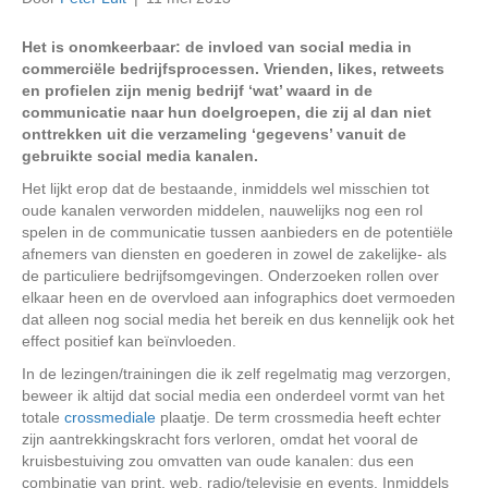
Het is onomkeerbaar: de invloed van social media in
commerciële bedrijfsprocessen. Vrienden, likes, retweets
en profielen zijn menig bedrijf ‘wat’ waard in de
communicatie naar hun doelgroepen, die zij al dan niet
onttrekken uit die verzameling ‘gegevens’ vanuit de
gebruikte social media kanalen.
Het lijkt erop dat de bestaande, inmiddels wel misschien tot
oude kanalen verworden middelen, nauwelijks nog een rol
spelen in de communicatie tussen aanbieders en de potentiële
afnemers van diensten en goederen in zowel de zakelijke- als
de particuliere bedrijfsomgevingen. Onderzoeken rollen over
elkaar heen en de overvloed aan infographics doet vermoeden
dat alleen nog social media het bereik en dus kennelijk ook het
effect positief kan beïnvloeden.
In de lezingen/trainingen die ik zelf regelmatig mag verzorgen,
beweer ik altijd dat social media een onderdeel vormt van het
totale
crossmediale
plaatje. De term crossmedia heeft echter
zijn aantrekkingskracht fors verloren, omdat het vooral de
kruisbestuiving zou omvatten van oude kanalen: dus een
combinatie van print, web, radio/televisie en events. Inmiddels