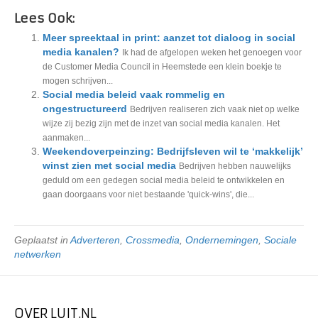
Lees Ook:
Meer spreektaal in print: aanzet tot dialoog in social
media kanalen?
Ik had de afgelopen weken het genoegen voor
de Customer Media Council in Heemstede een klein boekje te
mogen schrijven...
Social media beleid vaak rommelig en
ongestructureerd
Bedrijven realiseren zich vaak niet op welke
wijze zij bezig zijn met de inzet van social media kanalen. Het
aanmaken...
Weekendoverpeinzing: Bedrijfsleven wil te ‘makkelijk’
winst zien met social media
Bedrijven hebben nauwelijks
geduld om een gedegen social media beleid te ontwikkelen en
gaan doorgaans voor niet bestaande 'quick-wins', die...
Geplaatst in
Adverteren
,
Crossmedia
,
Ondernemingen
,
Sociale
netwerken
OVER LUIT.NL