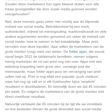
Zouden deze marketeers hun ogen bewust sluiten voor alle
fraaie groeigetallen die door sciale media goeroes worden
voorgehouden?
Nee, deze mensen gaan zeker niet voorbij aan de blijvende
invloed van social media. Betrokkenheid bij een merk,
authenticiteit, vrijheid tot meningsuiting, marktonderzoek en vele
andere argumenten worden genoemd om zeker de invloed van
social media ‘mee te nemen’ in het totaalplaatje. Maar print
verruilen voor deze kanalen, daar willen de marketeers van de
grote merken (nog) niets van weten. De
folder apps
, die vooral
vanaf begin 2011 de tabletmarkt bereikten, nemen volgens
menig marketeer de rol van print nog niet over. Apps met een
webshop koppeling laten groei zien, vanwege juist die
meerwaarde, maar folder apps puur ter vervanging van print
vallen niet op. Print is nog altijd een populair ‘push medium’,
waar het oog op valt en in elk huishouden bijna ‘verplicht’
resulteert in doorbladeren. En kennelijk doen we dat 45 minuten
per week. En volgens de marketeers van de grote merken met
direct meetbaar resultaat.
Natuurlijk verbleekt die 45 minuten bij de tijd die we inmiddels
on-line besteden binnen de grote diversiteit aan social media