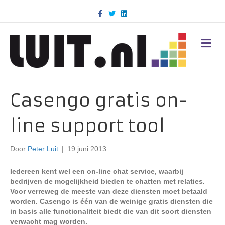
F
T
L
a
w
i
c
i
n
e
t
k
b
t
e
M
o
e
d
E
o
r
i
N
k
n
U
Casengo gratis on-
line support tool
Door
Peter Luit
|
19 juni 2013
Iedereen kent wel een on-line chat service, waarbij
bedrijven de mogelijkheid bieden te chatten met relaties.
Voor verreweg de meeste van deze diensten moet betaald
worden. Casengo is één van de weinige gratis diensten die
in basis alle functionaliteit biedt die van dit soort diensten
verwacht mag worden.