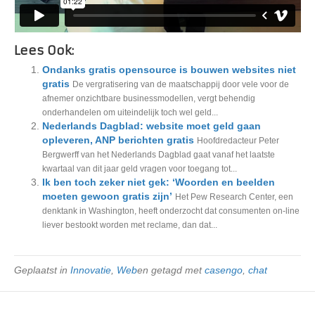
Lees Ook:
Ondanks gratis opensource is bouwen websites niet
gratis
De vergratisering van de maatschappij door vele voor de
afnemer onzichtbare businessmodellen, vergt behendig
onderhandelen om uiteindelijk toch wel geld...
Nederlands Dagblad: website moet geld gaan
opleveren, ANP berichten gratis
Hoofdredacteur Peter
Bergwerff van het Nederlands Dagblad gaat vanaf het laatste
kwartaal van dit jaar geld vragen voor toegang tot...
Ik ben toch zeker niet gek: ‘Woorden en beelden
moeten gewoon gratis zijn’
Het Pew Research Center, een
denktank in Washington, heeft onderzocht dat consumenten on-line
liever bestookt worden met reclame, dan dat...
Geplaatst in
Innovatie
,
Web
en getagd met
casengo
,
chat