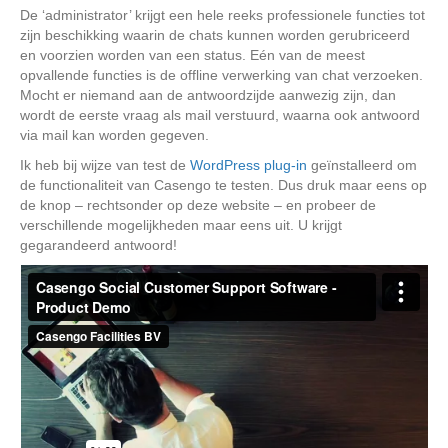
De ‘administrator’ krijgt een hele reeks professionele functies tot
zijn beschikking waarin de chats kunnen worden gerubriceerd
en voorzien worden van een status. Eén van de meest
opvallende functies is de offline verwerking van chat verzoeken.
Mocht er niemand aan de antwoordzijde aanwezig zijn, dan
wordt de eerste vraag als mail verstuurd, waarna ook antwoord
via mail kan worden gegeven.
Ik heb bij wijze van test de
WordPress plug-in
geïnstalleerd om
de functionaliteit van Casengo te testen. Dus druk maar eens op
de knop – rechtsonder op deze website – en probeer de
verschillende mogelijkheden maar eens uit. U krijgt
gegarandeerd antwoord!