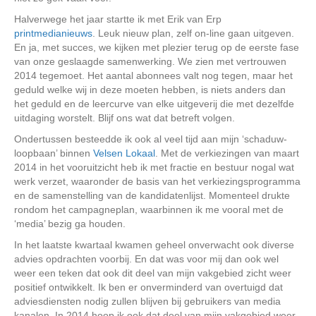
Halverwege het jaar startte ik met Erik van Erp
printmedianieuws
. Leuk nieuw plan, zelf on-line gaan uitgeven.
En ja, met succes, we kijken met plezier terug op de eerste fase
van onze geslaagde samenwerking. We zien met vertrouwen
2014 tegemoet. Het aantal abonnees valt nog tegen, maar het
geduld welke wij in deze moeten hebben, is niets anders dan
het geduld en de leercurve van elke uitgeverij die met dezelfde
uitdaging worstelt. Blijf ons wat dat betreft volgen.
Ondertussen besteedde ik ook al veel tijd aan mijn ‘schaduw-
loopbaan’ binnen
Velsen Lokaal
. Met de verkiezingen van maart
2014 in het vooruitzicht heb ik met fractie en bestuur nogal wat
werk verzet, waaronder de basis van het verkiezingsprogramma
en de samenstelling van de kandidatenlijst. Momenteel drukte
rondom het campagneplan, waarbinnen ik me vooral met de
‘media’ bezig ga houden.
In het laatste kwartaal kwamen geheel onverwacht ook diverse
advies opdrachten voorbij. En dat was voor mij dan ook wel
weer een teken dat ook dit deel van mijn vakgebied zicht weer
positief ontwikkelt. Ik ben er onverminderd van overtuigd dat
adviesdiensten nodig zullen blijven bij gebruikers van media
kanalen. In 2014 hoop ik ook dat deel van mijn vakgebied weer