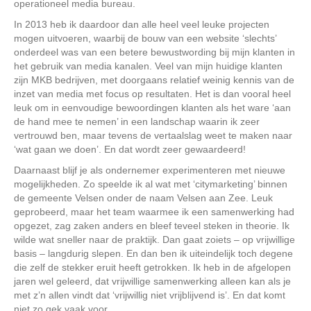
operationeel media bureau.
In 2013 heb ik daardoor dan alle heel veel leuke projecten
mogen uitvoeren, waarbij de bouw van een website ‘slechts’
onderdeel was van een betere bewustwording bij mijn klanten in
het gebruik van media kanalen. Veel van mijn huidige klanten
zijn MKB bedrijven, met doorgaans relatief weinig kennis van de
inzet van media met focus op resultaten. Het is dan vooral heel
leuk om in eenvoudige bewoordingen klanten als het ware ‘aan
de hand mee te nemen’ in een landschap waarin ik zeer
vertrouwd ben, maar tevens de vertaalslag weet te maken naar
‘wat gaan we doen’. En dat wordt zeer gewaardeerd!
Daarnaast blijf je als ondernemer experimenteren met nieuwe
mogelijkheden. Zo speelde ik al wat met ‘citymarketing’ binnen
de gemeente Velsen onder de naam Velsen aan Zee. Leuk
geprobeerd, maar het team waarmee ik een samenwerking had
opgezet, zag zaken anders en bleef teveel steken in theorie. Ik
wilde wat sneller naar de praktijk. Dan gaat zoiets – op vrijwillige
basis – langdurig slepen. En dan ben ik uiteindelijk toch degene
die zelf de stekker eruit heeft getrokken. Ik heb in de afgelopen
jaren wel geleerd, dat vrijwillige samenwerking alleen kan als je
met z’n allen vindt dat ‘vrijwillig niet vrijblijvend is’. En dat komt
niet zo gek vaak voor.