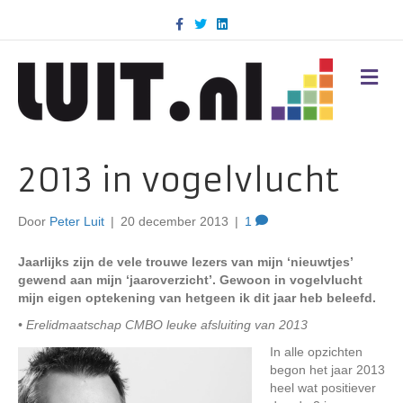
F
T
L
a
w
i
c
i
n
e
t
k
b
t
e
M
o
e
d
E
o
r
i
N
k
n
U
2013 in vogelvlucht
Door
Peter Luit
|
20 december 2013
|
1
Jaarlijks zijn de vele trouwe lezers van mijn ‘nieuwtjes’
gewend aan mijn ‘jaaroverzicht’. Gewoon in vogelvlucht
mijn eigen optekening van hetgeen ik dit jaar heb beleefd.
• Erelidmaatschap CMBO leuke afsluiting van 2013
In alle opzichten
begon het jaar 2013
heel wat positiever