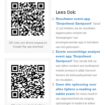
Lees Ook:
Resultaten event-app
‘Dorpsfeest Santpoort’
Vanaf
11 juli hebben wij de resultaten
bijgehouden rondom de
'bewegingen' van
bovengenoemde app in het teken
QR code voor directe toegang tot
Google Play app download
van het gehouden...
Eerste voorzichtige analyse
event app ‘Dorpsfeest
Santpoort’
Een eerste blik op
wat cijfers rondom een kortlopend
mobiel product is altijd risicovol.
Immers de betrouwbaarheid van
de resultaten...
Geen één oplossing voor
alles tijdens e-reading en
tablet event
De mens heeft in
zijn algemeenheid de neiging
oplossingen in kaders te willen