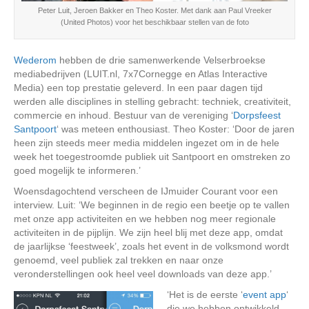
Peter Luit, Jeroen Bakker en Theo Koster. Met dank aan Paul Vreeker
(United Photos) voor het beschikbaar stellen van de foto
Wederom
hebben de drie samenwerkende Velserbroekse
mediabedrijven (LUIT.nl, 7x7Cornegge en Atlas Interactive
Media) een top prestatie geleverd. In een paar dagen tijd
werden alle disciplines in stelling gebracht: techniek, creativiteit,
commercie en inhoud. Bestuur van de vereniging ‘
Dorpsfeest
Santpoort
‘ was meteen enthousiast. Theo Koster: ‘Door de jaren
heen zijn steeds meer media middelen ingezet om in de hele
week het toegestroomde publiek uit Santpoort en omstreken zo
goed mogelijk te informeren.’
Woensdagochtend verscheen de IJmuider Courant voor een
interview. Luit: ‘We beginnen in de regio een beetje op te vallen
met onze app activiteiten en we hebben nog meer regionale
activiteiten in de pijplijn. We zijn heel blij met deze app, omdat
de jaarlijkse ‘feestweek’, zoals het event in de volksmond wordt
genoemd, veel publiek zal trekken en naar onze
veronderstellingen ook heel veel downloads van deze app.’
‘Het is de eerste ‘
event app
‘
die we hebben ontwikkeld.