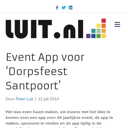
F
T
L
a
w
i
c
i
n
e
t
k
b
t
e
M
o
e
d
E
o
r
i
N
k
n
U
Event App voor
‘Dorpsfeest
Santpoort’
Door
Peter Luit
|
11 juli 2014
Het was even haast maken, om ineens met het idee te
komen voor een app voor dit jaarlijkse event, de app te
maken, sponsors te vinden en de app tijdig in de