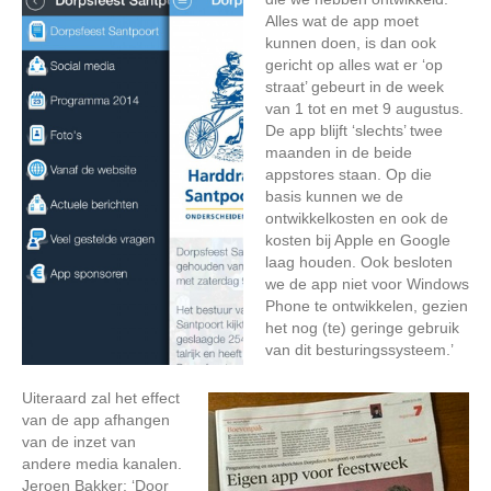
Alles wat de app moet
kunnen doen, is dan ook
gericht op alles wat er ‘op
straat’ gebeurt in de week
van 1 tot en met 9 augustus.
De app blijft ‘slechts’ twee
maanden in de beide
appstores staan. Op die
basis kunnen we de
ontwikkelkosten en ook de
kosten bij Apple en Google
laag houden. Ook besloten
we de app niet voor Windows
Phone te ontwikkelen, gezien
het nog (te) geringe gebruik
van dit besturingssysteem.’
Uiteraard zal het effect
van de app afhangen
van de inzet van
andere media kanalen.
Jeroen Bakker: ‘Door