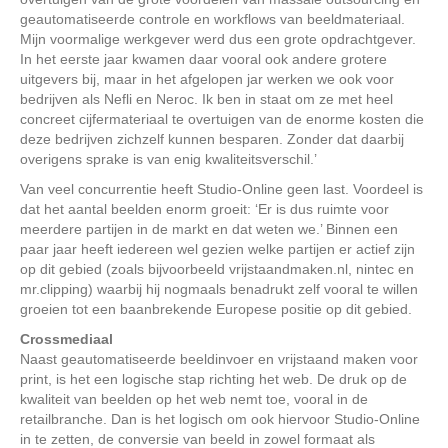
geautomatiseerde controle en workflows van beeldmateriaal.
Mijn voormalige werkgever werd dus een grote opdrachtgever.
In het eerste jaar kwamen daar vooral ook andere grotere
uitgevers bij, maar in het afgelopen jar werken we ook voor
bedrijven als Nefli en Neroc. Ik ben in staat om ze met heel
concreet cijfermateriaal te overtuigen van de enorme kosten die
deze bedrijven zichzelf kunnen besparen. Zonder dat daarbij
overigens sprake is van enig kwaliteitsverschil.’
Van veel concurrentie heeft Studio-Online geen last. Voordeel is
dat het aantal beelden enorm groeit: ‘Er is dus ruimte voor
meerdere partijen in de markt en dat weten we.’ Binnen een
paar jaar heeft iedereen wel gezien welke partijen er actief zijn
op dit gebied (zoals bijvoorbeeld vrijstaandmaken.nl, nintec en
mr.clipping) waarbij hij nogmaals benadrukt zelf vooral te willen
groeien tot een baanbrekende Europese positie op dit gebied.
Crossmediaal
Naast geautomatiseerde beeldinvoer en vrijstaand maken voor
print, is het een logische stap richting het web. De druk op de
kwaliteit van beelden op het web nemt toe, vooral in de
retailbranche. Dan is het logisch om ook hiervoor Studio-Online
in te zetten, de conversie van beeld in zowel formaat als