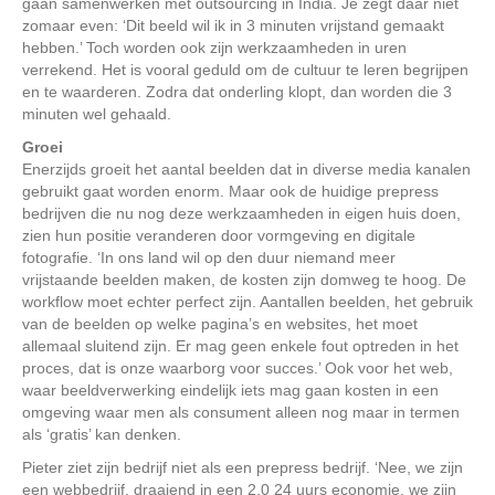
gaan samenwerken met outsourcing in India. Je zegt daar niet
zomaar even: ‘Dit beeld wil ik in 3 minuten vrijstand gemaakt
hebben.’ Toch worden ook zijn werkzaamheden in uren
verrekend. Het is vooral geduld om de cultuur te leren begrijpen
en te waarderen. Zodra dat onderling klopt, dan worden die 3
minuten wel gehaald.
Groei
Enerzijds groeit het aantal beelden dat in diverse media kanalen
gebruikt gaat worden enorm. Maar ook de huidige prepress
bedrijven die nu nog deze werkzaamheden in eigen huis doen,
zien hun positie veranderen door vormgeving en digitale
fotografie. ‘In ons land wil op den duur niemand meer
vrijstaande beelden maken, de kosten zijn domweg te hoog. De
workflow moet echter perfect zijn. Aantallen beelden, het gebruik
van de beelden op welke pagina’s en websites, het moet
allemaal sluitend zijn. Er mag geen enkele fout optreden in het
proces, dat is onze waarborg voor succes.’ Ook voor het web,
waar beeldverwerking eindelijk iets mag gaan kosten in een
omgeving waar men als consument alleen nog maar in termen
als ‘gratis’ kan denken.
Pieter ziet zijn bedrijf niet als een prepress bedrijf. ‘Nee, we zijn
een webbedrijf, draaiend in een 2.0 24 uurs economie, we zijn