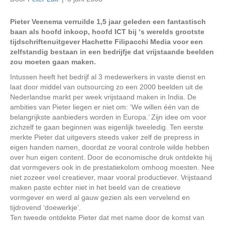
Pieter Veenema verruilde 1,5 jaar geleden een fantastisch
baan als hoofd inkoop, hoofd ICT bij ‘s werelds grootste
tijdschriftenuitgever Hachette Filipacchi Media voor een
zelfstandig bestaan in een bedrijfje dat vrijstaande beelden
zou moeten gaan maken.
Intussen heeft het bedrijf al 3 medewerkers in vaste dienst en
laat door middel van outsourcing zo een 2000 beelden uit de
Nederlandse markt per week vrijstaand maken in India. De
ambities van Pieter liegen er niet om: ‘We willen één van de
belangrijkste aanbieders worden in Europa.’ Zijn idee om voor
zichzelf te gaan beginnen was eigenlijk tweeledig. Ten eerste
merkte Pieter dat uitgevers steeds vaker zelf de prepress in
eigen handen namen, doordat ze vooral controle wilde hebben
over hun eigen content. Door de economische druk ontdekte hij
dat vormgevers ook in de prestatiekolom omhoog moesten. Nee
niet zozeer veel creatiever, maar vooral productiever. Vrijstaand
maken paste echter niet in het beeld van de creatieve
vormgever en werd al gauw gezien als een vervelend en
tijdrovend ‘doewerkje’.
Ten tweede ontdekte Pieter dat met name door de komst van