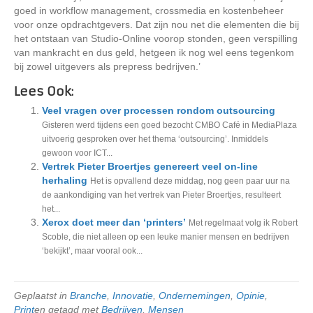
goed in workflow management, crossmedia en kostenbeheer
voor onze opdrachtgevers. Dat zijn nou net die elementen die bij
het ontstaan van Studio-Online voorop stonden, geen verspilling
van mankracht en dus geld, hetgeen ik nog wel eens tegenkom
bij zowel uitgevers als prepress bedrijven.’
Lees Ook:
Veel vragen over processen rondom outsourcing
Gisteren werd tijdens een goed bezocht CMBO Café in MediaPlaza
uitvoerig gesproken over het thema ‘outsourcing’. Inmiddels
gewoon voor ICT...
Vertrek Pieter Broertjes genereert veel on-line
herhaling
Het is opvallend deze middag, nog geen paar uur na
de aankondiging van het vertrek van Pieter Broertjes, resulteert
het...
Xerox doet meer dan ‘printers’
Met regelmaat volg ik Robert
Scoble, die niet alleen op een leuke manier mensen en bedrijven
‘bekijkt’, maar vooral ook...
Geplaatst in
Branche
,
Innovatie
,
Ondernemingen
,
Opinie
,
Print
en getagd met
Bedrijven
,
Mensen