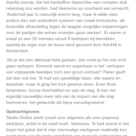
daarbij voorop, dat het backoffice daarachter een complex stuk
rekentuig zou worden, had Veenema op voorhand wel verwacht:
‘Anderhalf jaar is natuurlijk enorm lang, maar ik wilde niets
anders dan een waterdicht systeem van zowel technische- als
financiële afhandeling tegen de laagste mogelijke inspanningen
voor de partijen die ermee moesten gaan werken’. Er waren in
totaal zo een 20 mensen vanuit 8 bedrijven bij betrokken,
waarbij de regie voor de bouw werd gevoerd door Ads4All in
Amsterdam.
‘Als je dat dan allemaal hebt gedaan, dan moet je het ook echt
gaan verlopen. Komend vanuit en superbaan is het ‘verkopen
van vrijstaande beeldjes’ toch een groot contrast?’ Pieter geeft
dat dan ook toe: ‘Ik had een geweldige baan, dito salaris en
leasebak, maar ik ging het toch gewoon doen. Even thuis
bespreken, knoop doorhakken en aan de slag. Ik kan me
eigenlijk nauwelijks meer iets van de impact van die stap
herinneren, het gebeurde als bijna vanzelsprekend.’
Opdrachtgevers
Studio-Online werkt zowel voor uitgevers als voor prepress
bedrijven, actief in de retail hoek. Veenema: ‘Ik had vooral in het
begin het geluk dat ik mijn voormalige werkgever makkelijk kon
overtuigen van de grote voordelen van massale outsourcing en