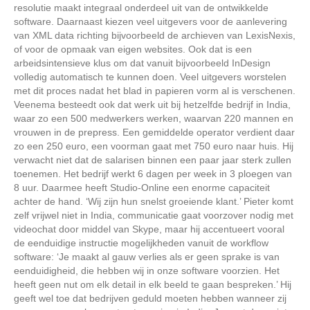
resolutie maakt integraal onderdeel uit van de ontwikkelde
software. Daarnaast kiezen veel uitgevers voor de aanlevering
van XML data richting bijvoorbeeld de archieven van LexisNexis,
of voor de opmaak van eigen websites. Ook dat is een
arbeidsintensieve klus om dat vanuit bijvoorbeeld InDesign
volledig automatisch te kunnen doen. Veel uitgevers worstelen
met dit proces nadat het blad in papieren vorm al is verschenen.
Veenema besteedt ook dat werk uit bij hetzelfde bedrijf in India,
waar zo een 500 medwerkers werken, waarvan 220 mannen en
vrouwen in de prepress. Een gemiddelde operator verdient daar
zo een 250 euro, een voorman gaat met 750 euro naar huis. Hij
verwacht niet dat de salarisen binnen een paar jaar sterk zullen
toenemen. Het bedrijf werkt 6 dagen per week in 3 ploegen van
8 uur. Daarmee heeft Studio-Online een enorme capaciteit
achter de hand. ‘Wij zijn hun snelst groeiende klant.’ Pieter komt
zelf vrijwel niet in India, communicatie gaat voorzover nodig met
videochat door middel van Skype, maar hij accentueert vooral
de eenduidige instructie mogelijkheden vanuit de workflow
software: ‘Je maakt al gauw verlies als er geen sprake is van
eenduidigheid, die hebben wij in onze software voorzien. Het
heeft geen nut om elk detail in elk beeld te gaan bespreken.’ Hij
geeft wel toe dat bedrijven geduld moeten hebben wanneer zij