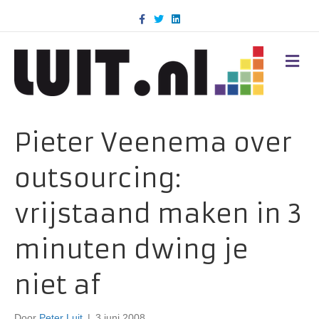
F
T
L
a
w
i
c
i
n
e
t
k
b
t
e
M
o
e
d
E
o
r
i
N
k
n
U
Pieter Veenema over
outsourcing:
vrijstaand maken in 3
minuten dwing je
niet af
Door
Peter Luit
|
3 juni 2008