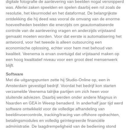
digitale fotografie de aanlevering van beelden nogal versnipperd
was. Allerlei zaken speelden en spelen daarbij een rol zoals de
resolutie, het kleurmodel en het dataformat. De belangrijkste
ontdekking die hij deed was vooral de omvang van de enorme
hoeveelheden beelden die enerzijds om geautomatiseerde
controle van de aanlevering vragen en anderzijds vrijstaand
gemaakt moeten worden. Voor dat eerste is automatisering het
antwoord, voor het tweede is alleen outsourcing een
economische oplossing, echter voor hem met behoud van
kwaliteit. Veenema is ervan overtuigd dat vrijstaand maken op
een hoog kwalitatief niveau voor een groot deel mensenwerk
blijft.
Software
Met die uitgangspunten zette hij Studio-Online op, een in
Amsterdam gevestigd bedrijf. Voordat het bedrijf kon starten
verzamelde Veenema talrijke partijen om zich heen voor
sluitende adviezen. Daarbij werden onder andere Magnus in
Naarden en GEA in Weesp benaderd. In anderhalf jaar tijd werd
software ontwikkeld voor de volledige afhandeling van
beeldinvoercontrole, tracking/tracing van offshore opdrachten,
betalingsmodules en volledig geïntegreerde financiële
administratie. De laagdrempeligheid van de bediening stond