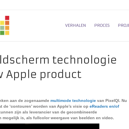
VERHALEN
PROCES
PROJ
eldscherm technologie
w Apple product
onken aan de zogenaamde
multimode technologie
van PixelQI. Nu
 de ‘contouren’ worden van Apple’s visie op
eReaders en/of
 kunnen zijn als leverancier van de gecombineerde
mogelijk is, als fullcolor weergave van beelden en video.