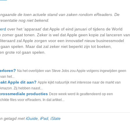
aangaande de toen actuele stand van zaken rondom eReaders. De
esentatie nog niet bekend.
erd
over het ‘apparaat’ dat Apple of eind januari of tijdens de World
 zomer gaat tonen. Zeker is wel dat Apple geen kopie zal lanceren van
iteraard zal Apple zorgen voor een innovatief nieuw businessmodel
 gaan spelen. Maar dat zal zeker niet beperkt zijn tot boeken,
een grote rol gaan spelen.
erloren?
Na het overlijden van Steve Jobs zou Apple volgens ingewijden geen
van het...
akt Apple dit aan?
Apple kijkt natuurlijk met interesse naar de markt van
mazon. Zij hebben naast...
crossmediale producties
Deze week werd ik geattendeerd op een
kte files voor eReaders. In dat artikel...
en getagd met
iGuide
,
iPad
,
iSlate