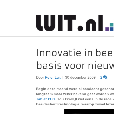
Innovatie in be
basis voor nieu
Door
Peter Luit
|
30 december 2009
|
2
Begin deze maand werd al aandacht gesch
langzaam maar zeker bekend gaat worden wat
Tablet PC’s
, zou PixelQI wel eens in de race
beeldschermtechnologie, waarop zowel lezen 