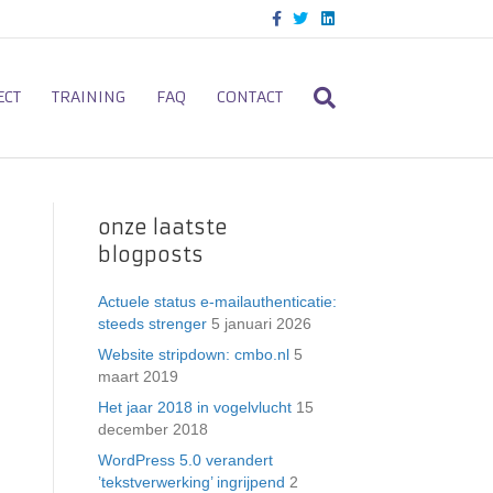
F
T
L
a
w
i
c
i
n
e
t
k
b
t
e
o
e
d
ECT
TRAINING
FAQ
CONTACT
o
r
i
k
n
onze laatste
blogposts
Actuele status e-mailauthenticatie:
steeds strenger
5 januari 2026
Website stripdown: cmbo.nl
5
maart 2019
Het jaar 2018 in vogelvlucht
15
december 2018
WordPress 5.0 verandert
’tekstverwerking’ ingrijpend
2