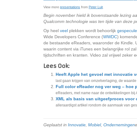
View more
presentations
from
Peter Luit
.
Begin november hield ik bovenstaande lezing 
Qualcomm technologie was ten tijde van deze pr
Op heel
veel
plekken wordt behoorlijk
gespecule
Wide Developers Conference (
WWDC
) komende
de bestaande eReaders, waaronder de Kindle. U
waarin content via iTunes een belangrijke rol zal
tijdschriften en kranten. Video zal vrijwel zeker 
Lees Ook:
Heeft Apple het gevoel met innovatie v
last gaan krijgen van omzetverlaging, de waarde 
Full color eReader nog ver weg – hoe p
eReaders, met name naar de ontwikkelingen bij A
XML als basis van uitgeefproces voor 
alleraardigst artikel rondom de aanmaak van geschi
Geplaatst in
Innovatie
,
Mobiel
,
Ondernemingen