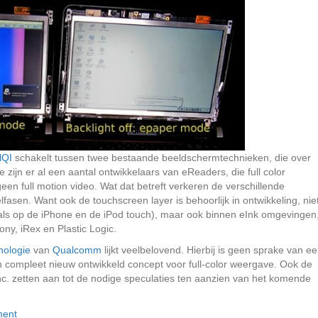
lQI
schakelt tussen twee bestaande beeldschermtechnieken, die over
e zijn er al een aantal ontwikkelaars van eReaders, die full color
en full motion video. Wat dat betreft verkeren de verschillende
lfasen. Want ook de touchscreen layer is behoorlijk in ontwikkeling, nie
ls op de iPhone en de iPod touch), maar ook binnen eInk omgevingen
ny, iRex en Plastic Logic.
nologie
van
Qualcomm
lijkt veelbelovend. Hierbij is geen sprake van e
 compleet nieuw ontwikkeld concept voor full-color weergave. Ook de
c. zetten aan tot de nodige speculaties ten aanzien van het komende
ment