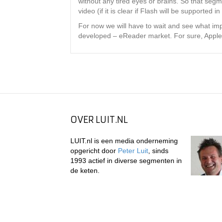
without any tired eyes or brains. So that segme
video (if it is clear if Flash will be supported i
For now we will have to wait and see what impac
developed – eReader market. For sure, Apple wi
OVER LUIT.NL
LUIT.nl is een media onderneming
opgericht door
Peter Luit
, sinds
1993 actief in diverse segmenten in
de keten.