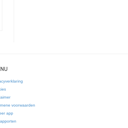
NU
acyverklaring
kies
laimer
emene voorwaarden
eer app
rapporten