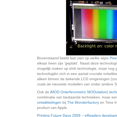
Bovenstaand beeld laat zien op welke wijze
Pixe
elkaar heen zijn ‘geplakt’. Naast deze technologi
mogelijk maken op eInk technologie, maar nog ge
technologiën zich in een aantal cruciale ontwikke
alleen binnen de bekende LCD omgevingen (zoa
zoals de nieuwste modellen van onder andere So
Ook de
iMOD (Interferometric MODulation) tech
combinatie van bestaande technieken, maar een
ontwikkelingen
bij
The Wonderfactory
en Time In
product van Apple.
Printing Future Days 2009 – eReaders develop