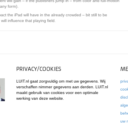
nt will gain – if the publishers jump in – from color and full-motion
n any form).
t the iPad will have in the already crowded – bit still to be
ll influence that playing field.
PRIVACY/COOKIES
ME
LUIT.nl gaat zorgvuldig om met uw gegevens. Wij
priv
verschaffen nimmer gegevens aan derden. LUIT.nl
coo
maakt gebruik van cookies voor een optimale
disc
werking van deze website.
alg
beh
uw 