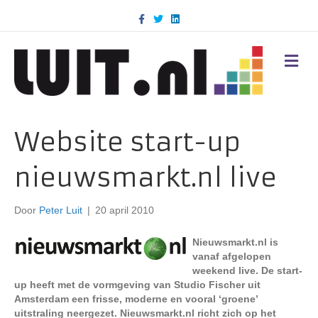
F
T
L
a
w
i
c
i
n
e
t
k
b
t
e
M
o
e
d
E
o
r
i
N
k
n
U
Website start-up
nieuwsmarkt.nl live
Door
Peter Luit
|
20 april 2010
Nieuwsmarkt.nl is
vanaf afgelopen
weekend live. De start-
up heeft met de vormgeving van Studio Fischer uit
Amsterdam een frisse, moderne en vooral ‘groene’
uitstraling neergezet. Nieuwsmarkt.nl richt zich op het