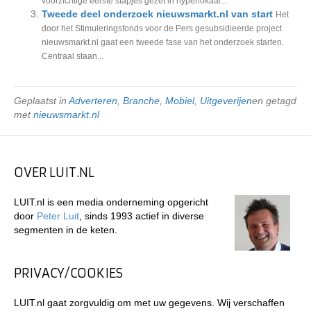
voorzichtige eerste stapjes gezet in hyperlokaal...
Tweede deel onderzoek nieuwsmarkt.nl van start
Het
door het Stimuleringsfonds voor de Pers gesubsidieerde project
nieuwsmarkt.nl gaat een tweede fase van het onderzoek starten.
Centraal staan...
Geplaatst in
Adverteren
,
Branche
,
Mobiel
,
Uitgeverijen
en getagd
met
nieuwsmarkt.nl
OVER LUIT.NL
LUIT.nl is een media onderneming opgericht
door
Peter Luit
, sinds 1993 actief in diverse
segmenten in de keten.
PRIVACY/COOKIES
LUIT.nl gaat zorgvuldig om met uw gegevens. Wij verschaffen