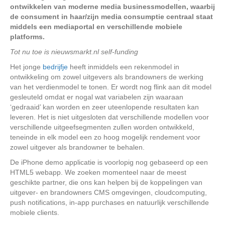
ontwikkelen van moderne media businessmodellen, waarbij
de consument in haar/zijn media consumptie centraal staat
middels een mediaportal en verschillende mobiele
platforms.
Tot nu toe is nieuwsmarkt.nl self-funding
Het jonge
bedrijfje
heeft inmiddels een rekenmodel in
ontwikkeling om zowel uitgevers als brandowners de werking
van het verdienmodel te tonen. Er wordt nog flink aan dit model
gesleuteld omdat er nogal wat variabelen zijn waaraan
‘gedraaid’ kan worden en zeer uteenlopende resultaten kan
leveren. Het is niet uitgesloten dat verschillende modellen voor
verschillende uitgeefsegmenten zullen worden ontwikkeld,
teneinde in elk model een zo hoog mogelijk rendement voor
zowel uitgever als brandowner te behalen.
De iPhone demo applicatie is voorlopig nog gebaseerd op een
HTML5 webapp. We zoeken momenteel naar de meest
geschikte partner, die ons kan helpen bij de koppelingen van
uitgever- en brandowners CMS omgevingen, cloudcomputing,
push notifications, in-app purchases en natuurlijk verschillende
mobiele clients.