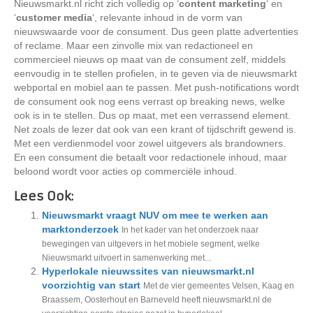
Nieuwsmarkt.nl richt zich volledig op ‘
content marketing
‘ en
‘
customer media
‘, relevante inhoud in de vorm van
nieuwswaarde voor de consument. Dus geen platte advertenties
of reclame. Maar een zinvolle mix van redactioneel en
commercieel nieuws op maat van de consument zelf, middels
eenvoudig in te stellen profielen, in te geven via de nieuwsmarkt
webportal en mobiel aan te passen. Met push-notifications wordt
de consument ook nog eens verrast op breaking news, welke
ook is in te stellen. Dus op maat, met een verrassend element.
Net zoals de lezer dat ook van een krant of tijdschrift gewend is.
Met een verdienmodel voor zowel uitgevers als brandowners.
En een consument die betaalt voor redactionele inhoud, maar
beloond wordt voor acties op commerciële inhoud.
Lees Ook:
Nieuwsmarkt vraagt NUV om mee te werken aan
marktonderzoek
In het kader van het onderzoek naar
bewegingen van uitgevers in het mobiele segment, welke
Nieuwsmarkt uitvoert in samenwerking met...
Hyperlokale nieuwssites van nieuwsmarkt.nl
voorzichtig van start
Met de vier gemeentes Velsen, Kaag en
Braassem, Oosterhout en Barneveld heeft nieuwsmarkt.nl de